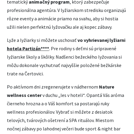
tematický
animačný program
, ktorý zabezpečuje
profesionálna agentúra. V lyžiarskom stredisku organizujú
rôzne eventy a animácie priamo na svahu, aby si hostia
užili nielen perfektnú lyžovačku ale aj kopec zábavy.
Lyže a lyžiarky si môžete uschovať
vo vyhrievanej lyžiarni
hotela Partizán****
. Pre rodiny s deťmi sú pripravené
lyžiarske školy a škôlky. Nadšenci bežeckého lyžovania si
môžu dokonale vychutnať najvyššie položené bežkárske
trate na Čertovici.
Po aktívnom dni zregenerujete v nádhernom
Nature
wellness center
v duchu „les v hoteli“. Opantá Vás aróma
čierneho hrozna a o Váš komfort sa postarajú ruky
wellness profesionálov. Vybrať si môžete z desiatok
telových, tvárových ošetrení a SPA rituálov. Miestom
nočnej zábavy po lahodnej večeri bude sport & night bar