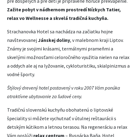
pre dospelých a pre deti je pripravené horúce prekvapenie.
Zažite pobyt v nádhernom prostredí Nízkych Tatier,
relax vo Wellnesse a skvelá tradičná kuchyňa.
Strachanovka Hotel sa nachádza na začiatku hojne
navštevovanej
Jánskej doliny
, v malebnom kraji Liptov.
Známy je svojimi krásami, termálnymi prameňmi a
skvelými možnosťami celoročného využitia nielen na relax
a oddych ale aj na lyžovanie, cykloturistiku, skialpinizmus a
vodné športy.
Štýlový drevený hotel postavený v roku 2007 Vám ponúka
atraktívne ubytovanie za ľudové ceny.
Tradičnú slovenskú kuchyňu obohatenú o liptovské
špeciality si môžete vychutnať v útulnej reštaurácii s
detským kútikom a letnou terasou. Na regeneráciu a relax
Vám poslúži
relax centrum
– Rusnácka Baňa. Hotel