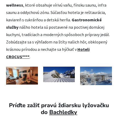
wellness
, ktoré obsahuje vírivú vaňu, fínsku saunu, infra
saunu a oddychovú zónu. Súčasťou hotela je reštaurácia,
kaviareň s cukrárňou a detská herňa.
Gastronomické
služby
nášho hotela sú postavené na poctivej domácej
kuchyni, tradíciach a moderných spôsoboch prípravy jedál.
Zobúdzajte sa s výhľadom na štíty našich hôr, obklopený
krásnou prírodou a nechajte sa hýčkať v
Hoteli
CROCUS****
.
Príďte zažiť pravú ždiarsku lyžovačku
do
Bachledky