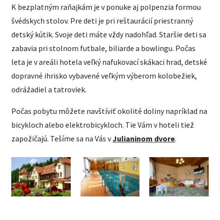
K bezplatným raňajkám je v ponuke aj polpenzia formou
švédskych stolov. Pre deti je pri reštaurácií priestranný
detský kútik. Svoje deti máte vždy nadohľad. Staršie deti sa
zabavia pri stolnom futbale, biliarde a bowlingu. Počas
leta je v areáli hotela veľký nafukovací skákaci hrad, detské
dopravné ihrisko vybavené veľkým výberom kolobežiek,
odrážadiel a tatroviek.
Počas pobytu môžete navštíviť okolité doliny napríklad na
bicykloch alebo elektrobicykloch. Tie Vám v hoteli tiež
zapožičajú. Tešíme sa na Vás v
Julianinom dvore
.