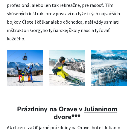
profesionál alebo len tak rekreačne, pre radosť. Tím
skúsených inštruktorov postaví na lyže i tých najväčších
bojkov. Či ste škôlkar alebo dôchodca, naši vždy usmiati
inštruktori Gorgyho lyžiarskej školy naučia lyžovať
každého.
Prázdniny na Orave v
Julianinom
dvore***
Ak chcete zažiť jarné prázdniny na Orave, hotel Julianin