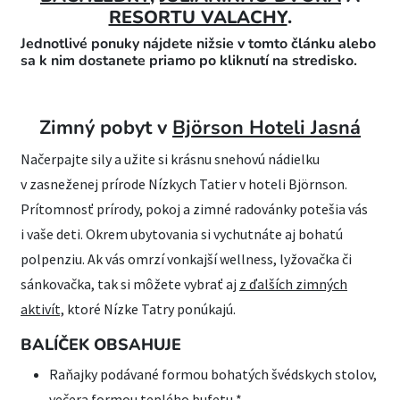
RESORTU VALACHY
.
Jednotlivé ponuky nájdete nižsie v tomto článku alebo
sa k nim dostanete priamo po kliknutí na stredisko.
Zimný pobyt v
Björson Hoteli Jasná
Načerpajte sily a užite si krásnu snehovú nádielku
v zasneženej prírode Nízkych Tatier v hoteli Björnson.
Prítomnosť prírody, pokoj a zimné radovánky potešia vás
i vaše deti. Okrem ubytovania si vychutnáte aj bohatú
polpenziu. Ak vás omrzí vonkajší wellness, lyžovačka či
sánkovačka, tak si môžete vybrať aj
z ďalších zimných
aktivít,
ktoré Nízke Tatry ponúkajú.
BALÍČEK OBSAHUJE
Raňajky podávané formou bohatých švédskych stolov,
večera formou teplého bufetu *