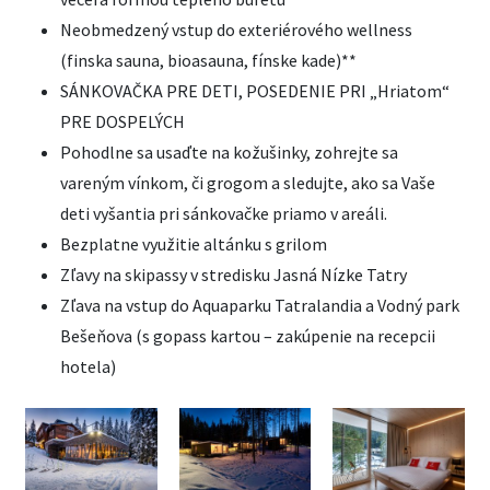
Neobmedzený vstup do exteriérového wellness
(finska sauna, bioasauna, fínske kade)**
SÁNKOVAČKA PRE DETI, POSEDENIE PRI „Hriatom“
PRE DOSPELÝCH
Pohodlne sa usaďte na kožušinky, zohrejte sa
vareným vínkom, či grogom a sledujte, ako sa Vaše
deti vyšantia pri sánkovačke priamo v areáli.
Bezplatne využitie altánku s grilom
Zľavy na skipassy v stredisku Jasná Nízke Tatry
Zľava na vstup do Aquaparku Tatralandia a Vodný park
Bešeňova (s gopass kartou – zakúpenie na recepcii
hotela)