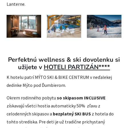
Lanterne.
Perfektnú wellness & ski dovolenku si
užijete v
HOTELI PARTIZÁN****
K hotelu patrí MÝTO SKI & BIKE CENTRUM v neďalekej
dedinke Mýto pod Ďumbierom.
Okrem rodinného pobytu
so skipasom INCLUSIVE
získavajú všetci hostia automaticky 50% zľavu z
celodenných skipasov a
bezplatný SKI BUS
z hotela do
tohto strediska. Pre deti je už tradične prichystaný