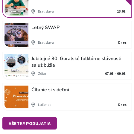
Bratislava
13.08.
Letný SWAP
Bratislava
Dnes
Jubilejné 30. Goralské folklórne slávnosti
sa už blížia
Ždiar
07.08. - 09.08.
Čítanie si s deťmi
Lučenec
Dnes
VŠETKY PODUJATIA