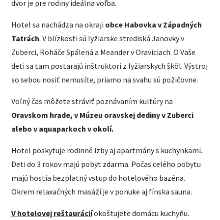
dvor je pre rodiny ideálna voľba.
Hotel sa nachádza na okraji
obce Habovka v Západných
Tatrách
. V blízkosti sú lyžiarske strediská Janovky v
Zuberci, Roháče Spálená a Meander v Oraviciach. O Vaše
deti sa tam postarajú inštruktori z lyžiarskych škôl. Výstroj
so sebou nosiť nemusíte, priamo na svahu sú požičovne.
Voľný čas môžete stráviť poznávaním kultúry na
Oravskom hrade, v Múzeu oravskej dediny v Zuberci
alebo v aquaparkoch v okolí.
Hotel poskytuje rodinné izby aj apartmány s kuchynkami.
Deti do 3 rokov majú pobyt zdarma. Počas celého pobytu
majú hostia bezplatný vstup do hotelového bazéna.
Okrem relaxačných masáží je v ponuke aj fínska sauna.
V hotelovej reštaurácií
okoštujete domácu kuchyňu.