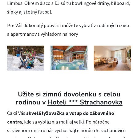
Limbus. Okrem disco s DJ sú tu bowlingové dráhy, bilboard,
šípky aj stolný futbal.
Pre Váš dokonalý pobyt si môžete vybrať z rodinných izieb
a apartmánov s výhľadom na hory.
Užite si zimnú dovolenku s celou
rodinou v
Hoteli *** Strachanovka
Čaká Vás
skvelá lyžovačka a vstup do zábavného
centra
, kde sa vybláznia malí aj veľkí. Po náročne
strávenom dni si u nás vychutnajte horúcu Strachanovicu