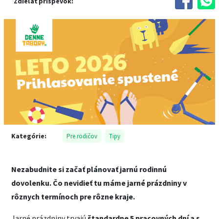
Zdieľať príspevok:
Kategórie:
Pre rodičov
Tipy
Nezabudnite si začať plánovať jarnú rodinnú
dovolenku. Čo nevidieť tu máme jarné prázdniny v
rôznych termínoch pre rôzne kraje.
Jarné prázdniny trvajú
štandardne 5 pracovných dní a s