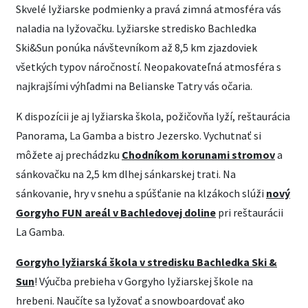
Skvelé lyžiarske podmienky a pravá zimná atmosféra vás
naladia na lyžovačku. Lyžiarske stredisko Bachledka
Ski&Sun ponúka návštevníkom až 8,5 km zjazdoviek
všetkých typov náročností. Neopakovateľná atmosféra s
najkrajšími výhľadmi na Belianske Tatry vás očaria.
K dispozícii je aj lyžiarska škola, požičovňa lyží, reštaurácia
Panorama, La Gamba a bistro Jezersko. Vychutnať si
môžete aj prechádzku
Chodníkom korunami stromov
a
sánkovačku na 2,5 km dlhej sánkarskej trati. Na
sánkovanie, hry v snehu a spúšťanie na klzákoch slúži
nový
Gorgyho FUN areál v Bachledovej doline
pri reštaurácii
La Gamba.
Gorgyho lyžiarská škola v stredisku Bachledka Ski &
Sun
! Výučba prebieha v Gorgyho lyžiarskej škole na
hrebeni. Naučíte sa lyžovať a snowboardovať ako