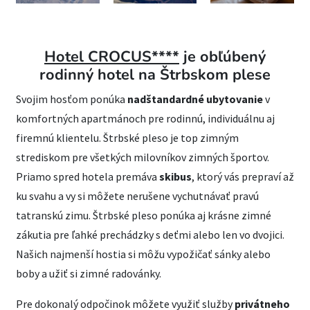
Hotel CROCUS****
je obľúbený
rodinný hotel na Štrbskom plese
Svojim hosťom ponúka
nadštandardné ubytovanie
v
komfortných apartmánoch pre rodinnú, individuálnu aj
firemnú klientelu. Štrbské pleso je top zimným
strediskom pre všetkých milovníkov zimných športov.
Priamo spred hotela premáva
skibus
, ktorý vás prepraví až
ku svahu a vy si môžete nerušene vychutnávať pravú
tatranskú zimu. Štrbské pleso ponúka aj krásne zimné
zákutia pre ľahké prechádzky s deťmi alebo len vo dvojici.
Našich najmenší hostia si môžu vypožičať sánky alebo
boby a užiť si zimné radovánky.
Pre dokonalý odpočinok môžete využiť služby
privátneho