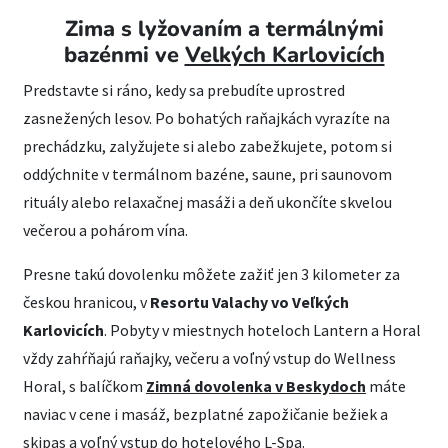
Zima s lyžovaním a termálnými
bazénmi ve
Velkých Karlovicích
Predstavte si ráno, kedy sa prebudíte uprostred
zasnežených lesov. Po bohatých raňajkách vyrazíte na
prechádzku, zalyžujete si alebo zabežkujete, potom si
oddýchnite v termálnom bazéne, saune, pri saunovom
rituály alebo relaxačnej masáži a deň ukončíte skvelou
večerou a pohárom vína.
Presne takú dovolenku môžete zažiť jen 3 kilometer za
českou hranicou, v
Resortu Valachy vo Veľkých
Karlovicích
. Pobyty v miestnych hoteloch Lantern a Horal
vždy zahŕňajú raňajky, večeru a voľný vstup do Wellness
Horal, s balíčkom
Zimná dovolenka v Beskydoch
máte
naviac v cene i masáž, bezplatné zapožičanie bežiek a
skipas a voľný vstup do hotelového L-Spa.