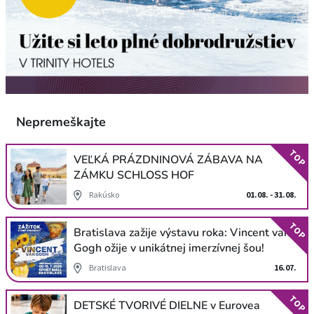
Nepremeškajte
TOP
VEĽKÁ PRÁZDNINOVÁ ZÁBAVA NA
ZÁMKU SCHLOSS HOF
Rakúsko
01.08. - 31.08.
TOP
Bratislava zažije výstavu roka: Vincent van
Gogh ožije v unikátnej imerzívnej šou!
Bratislava
16.07.
TOP
DETSKÉ TVORIVÉ DIELNE v Eurovea