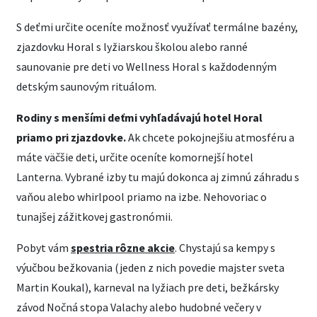
S deťmi určite oceníte možnosť využívať termálne bazény,
zjazdovku Horal s lyžiarskou školou alebo ranné
saunovanie pre deti vo Wellness Horal s každodenným
detským saunovým rituálom.
Rodiny s menšími deťmi vyhľadávajú hotel Horal
priamo pri zjazdovke.
Ak chcete pokojnejšiu atmosféru a
máte väčšie deti, určite oceníte komornejší hotel
Lanterna. Vybrané izby tu majú dokonca aj zimnú záhradu s
vaňou alebo whirlpool priamo na izbe. Nehovoriac o
tunajšej zážitkovej gastronómii.
Pobyt vám
spestria rôzne akcie
. Chystajú sa kempy s
výučbou bežkovania (jeden z nich povedie majster sveta
Martin Koukal), karneval na lyžiach pre deti, bežkársky
závod Nočná stopa Valachy alebo hudobné večery v