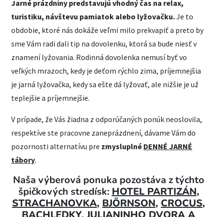
Jarné prázdniny predstavujú vhodný čas na relax,
turistiku, návštevu pamiatok alebo lyžovačku.
Je to
obdobie, ktoré nás dokáže veľmi milo prekvapiť a preto by
sme Vám radi dali tip na dovolenku, ktorá sa bude niesť v
znamení lyžovania. Rodinná dovolenka nemusí byť vo
veľkých mrazoch, kedy je deťom rýchlo zima, príjemnejšia
je jarná lyžovačka, kedy sa ešte dá lyžovať, ale nižšie je už
teplejšie a príjemnejšie.
V prípade, že Vás žiadna z odporúčaných ponúk neoslovila,
respektíve ste pracovne zaneprázdnení, dávame Vám do
pozornosti alternatívu pre
zmysluplné
DENNÉ JARNÉ
tábory
.
Naša výberová ponuka pozostáva z týchto
špičkových stredísk:
HOTEL PARTIZÁN
,
STRACHANOVKA
,
BJÖRNSON
,
CROCUS
,
BACHLEDKY
,
JULIANINHO DVORA
A