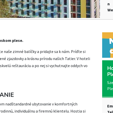
n
We
bskom plese.
te naše zimné balíčky a pridajte sa k nám. Príďte si
né zjazdovky a krásnu prírodu našich Tatier. V hoteli
skvelú reštauráciu a po nej si vychutnajte oddych vo
Ho
Pl
Sze
Pl
ANIE
ťom nadštandardné ubytovanie v komfortných
Em
innú, individuálnu a firemnú klientelu. Hostia si
Te