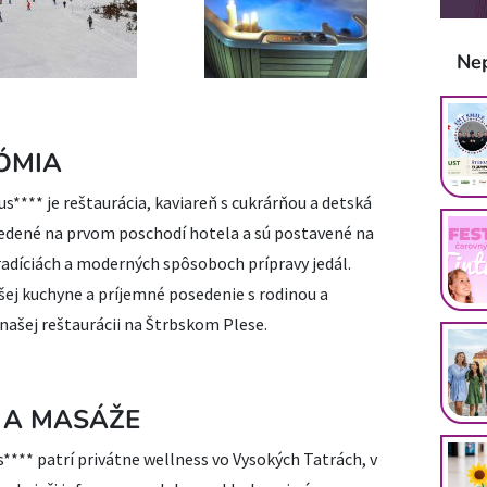
Ne
ÓMIA
**** je reštaurácia, kaviareň s cukrárňou a detská
edené na prvom poschodí hotela a sú postavené na
radíciách a moderných spôsoboch prípravy jedál.
ašej kuchyne a príjemné posedenie s rodinou a
 našej reštaurácii na Štrbskom Plese.
 A MASÁŽE
*** patrí privátne wellness vo Vysokých Tatrách, v