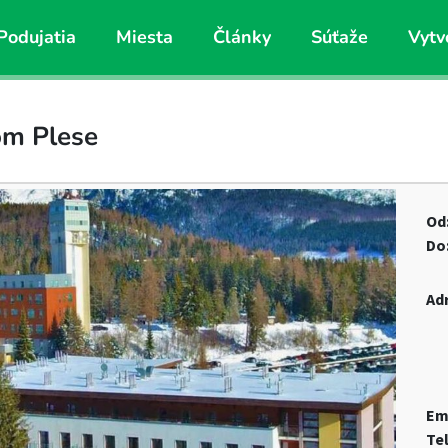
Podujatia
Miesta
Články
Súťaže
Vytv
om Plese
Od
Do
Ad
Em
Te