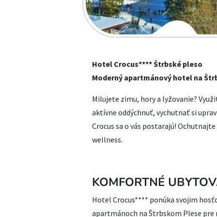
Hotel Crocus**** Štrbské pleso
Moderný apartmánový hotel na Štr
Milujete zimu, hory a lyžovanie? Využi
aktívne oddýchnuť, vychutnať si uprave
Crocus sa o vás postarajú! Ochutnajte 
wellness.
KOMFORTNÉ UBYTOV
Hotel Crocus**** ponúka svojim hos
apartmánoch na Štrbskom Plese pre rod