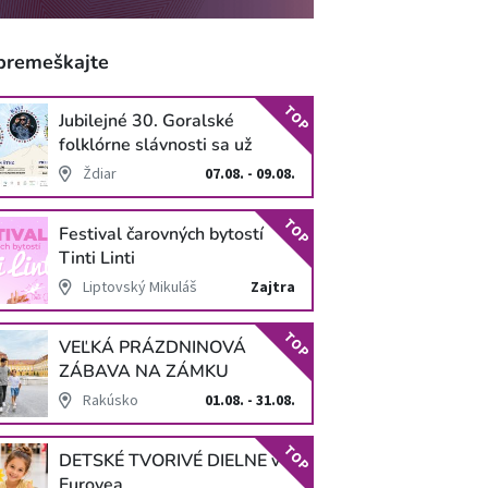
premeškajte
TOP
Jubilejné 30. Goralské
folklórne slávnosti sa už
blížia
Ždiar
07.08. - 09.08.
TOP
Festival čarovných bytostí
Tinti Linti
Liptovský Mikuláš
Zajtra
TOP
VEĽKÁ PRÁZDNINOVÁ
ZÁBAVA NA ZÁMKU
SCHLOSS HOF
Rakúsko
01.08. - 31.08.
TOP
DETSKÉ TVORIVÉ DIELNE v
Eurovea