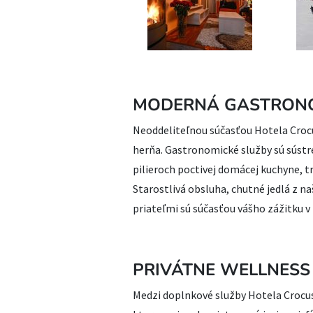
MODERNÁ GASTRON
Neoddeliteľnou súčasťou Hotela Crocus
herňa. Gastronomické služby sú sústr
pilieroch poctivej domácej kuchyne, t
Starostlivá obsluha, chutné jedlá z n
priateľmi sú súčasťou vášho zážitku v
PRIVÁTNE WELLNESS
Medzi doplnkové služby Hotela Crocus*