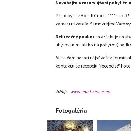
Neváhajte a rezervujte si pobyt čo n
Pri pobyte v Hoteli Crocus**** si môž
zamestnávateľa. Samozrejme Vám vys
Rekreačný poukaz
sa vzťahuje na ub
ubytovaním, alebo na pobytový balík 
Ak sa Vám nedarí nájsť voľný termín
kontaktujte recepciu (
recepcia@hotel
Zdroj:
www.hotel-crocus.eu
Fotogaléria