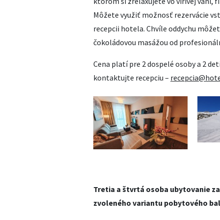
ktorom si zrelaxujete vo vírivej vani, f
Môžete využiť možnosť rezervácie vs
recepcii hotela. Chvíle oddychu môžet
čokoládovou masážou od profesionál
Cena platí pre 2 dospelé osoby a 2 det
kontaktujte recepciu –
recepcia@hote
Tretia a štvrtá osoba ubytovanie z
zvoleného variantu pobytového bal