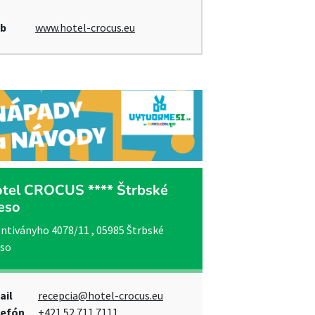
b
www.hotel-crocus.eu
tel CROCUS **** Štrbské
eso
ntiványho 4078/11 , 05985 Štrbské
eso
ail
recepcia@hotel-crocus.eu
lefón
+421 52 711 7111