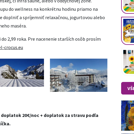
ínskej, či infra saune, alebo v oddychovej zóne.
tupu do wellness na konkrétnu hodinu priamo na
e doplniť a spríjemniť relaxačnou, jogurtovou alebo
neho maséra.
i do 2,99 roka. Pre nacenenie starších osôb prosím
l-crocus.eu
VŠ
a doplatok 20€/noc + doplatok za stravu podľa
íčka.