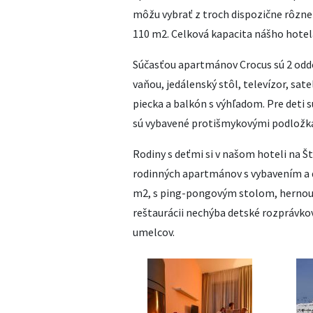
môžu vybrať z troch dispozične rôzne
110 m2. Celková kapacita nášho hotela
Súčasťou apartmánov Crocus sú 2 odde
vaňou, jedálenský stôl, televízor, sate
piecka a balkón s výhľadom. Pre deti s
sú vybavené protišmykovými podložka
Rodiny s deťmi si v našom hoteli na 
rodinných apartmánov s vybavením a d
m2, s ping-pongovým stolom, hernou 
reštaurácii nechýba detské rozprávk
umelcov.