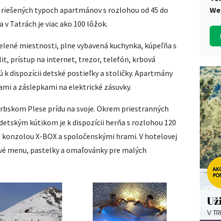
 riešených typoch apartmánov s rozlohou od 45 do
We
 v Tatrách je viac ako 100 lôžok.
lené miestnosti, plne vybavená kuchynka, kúpeľňa s
lit, prístup na internet, trezor, telefón, krbová
ú k dispozícii detské postieľky a stoličky. Apartmány
mi a záslepkami na elektrické zásuvky.
Štrbskom Plese prídu na svoje. Okrem priestranných
etským kútikom je k dispozícii herňa s rozlohou 120
konzolou X-BOX a spoločenskými hrami. V hotelovej
ové menu, pastelky a omaľovánky pre malých