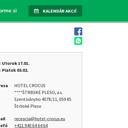
orme si
KALENDÁR AKCIÍ
:
Utorok
17.01.
:
Piatok
03.02.
resa
HOTEL CROCUS
****ŠTRBSKÉ PLESO, a.s.
Szentiványho 4078/11, 059 85
Štrbské Pleso
ail
recepcia@hotel-crocus.eu
lefó
+421 940 64 64 64