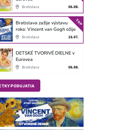
Bratislava
06.08.
TOP
Bratislava zažije výstavu
roka: Vincent van Gogh ožije
v unikátnej imerzívnej šou!
Bratislava
16.07.
DETSKÉ TVORIVÉ DIELNE v
Eurovea
Bratislava
06.08.
ETKY PODUJATIA