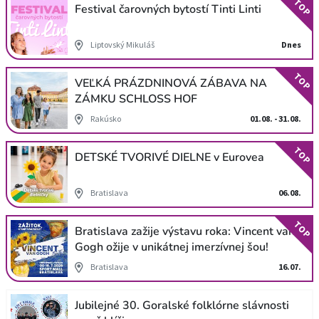
TOP
Festival čarovných bytostí Tinti Linti
Liptovský Mikuláš
Dnes
TOP
VEĽKÁ PRÁZDNINOVÁ ZÁBAVA NA
ZÁMKU SCHLOSS HOF
Rakúsko
01.08. - 31.08.
TOP
DETSKÉ TVORIVÉ DIELNE v Eurovea
Bratislava
06.08.
TOP
Bratislava zažije výstavu roka: Vincent van
Gogh ožije v unikátnej imerzívnej šou!
Bratislava
16.07.
Jubilejné 30. Goralské folklórne slávnosti