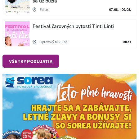
sa už blížia
Ždiar
07.08. - 09.08.
Festival čarovných bytostí Tinti Linti
Liptovský Mikuláš
Dnes
VŠETKY PODUJATIA