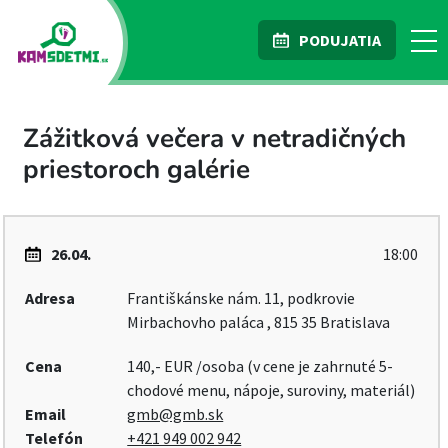
PODUJATIA
Zážitková večera v netradičných
priestoroch galérie
26.04.
18:00
Adresa
Františkánske nám. 11, podkrovie
Mirbachovho paláca , 815 35 Bratislava
Cena
140,- EUR /osoba (v cene je zahrnuté 5-
chodové menu, nápoje, suroviny, materiál)
Email
gmb@gmb.sk
Telefón
+421 949 002 942