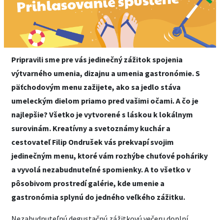
Pripravili sme pre vás jedinečný zážitok spojenia
výtvarného umenia, dizajnu a umenia gastronómie. S
päťchodovým menu zažijete, ako sa jedlo stáva
umeleckým dielom priamo pred vašimi očami. A čo je
najlepšie? Všetko je vytvorené s láskou k lokálnym
surovinám. Kreatívny a svetoznámy kuchár a
cestovateľ Filip Ondrušek vás prekvapí svojim
jedinečným menu, ktoré vám rozhýbe chuťové poháriky
a vyvolá nezabudnuteľné spomienky. A to všetko v
pôsobivom prostredí galérie, kde umenie a
gastronómia splynú do jedného veľkého zážitku.
Nezabudnuteľnú degustačnú zážitkovú večeru doplní