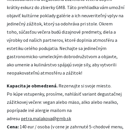
krátky exkurz do zbierky GMB. Táto prehliadka vám umožní
objaviť kultúrne poklady galérie a ich neuveriteľný vplyv na
jedinečný zážitok, ktorý sa odohráva pri stole. Okrem
toho, súčasťou večera budú dizajnové predmety, diela a
výrobky od našich partnerov, ktoré doplnia atmosféru a
estetiku celého podujatia. Nechajte sa jedinečným
gastronomicko-umeleckým dobrodružstvom a objavte,
ako umenie a kulinárstvo spájajú svoje sily, aby vytvorili
neopakovateľnú atmosféru a zážitok!
Kapacita je obmedzená.
Rezervujte si svoje miesto.
Po kúpe vstupenky, prosíme, nahlásiť variant degustačnej
zážitkovej večere: vegan alebo mäso, alko alebo nealko,
poprípade iné alergie mailom na
adresu
petra.malakova@gmb.sk
Cena:
140 eur / osoba (v cene je zahrnuté 5-chodové menu,