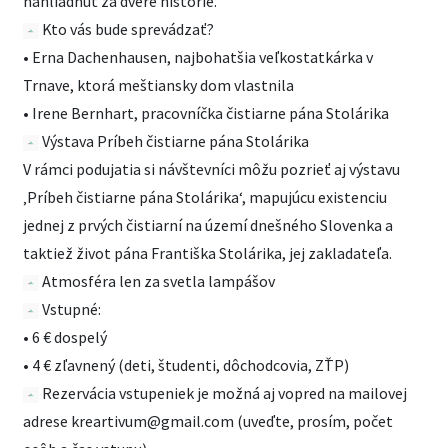
nahliadnuť za dvere histórie.
Kto vás bude sprevádzať?
• Erna Dachenhausen, najbohatšia veľkostatkárka v
Trnave, ktorá meštiansky dom vlastnila
• Irene Bernhart, pracovníčka čistiarne pána Stolárika
Výstava Príbeh čistiarne pána Stolárika
V rámci podujatia si návštevníci môžu pozrieť aj výstavu
‚Príbeh čistiarne pána Stolárika‘, mapujúcu existenciu
jednej z prvých čistiarní na území dnešného Slovenka a
taktiež život pána Františka Stolárika, jej zakladateľa.
Atmosféra len za svetla lampášov
Vstupné:
• 6 € dospelý
• 4 € zľavnený (deti, študenti, dôchodcovia, ZŤP)
Rezervácia vstupeniek je možná aj vopred na mailovej
adrese kreartivum@gmail.com (uveďte, prosím, počet