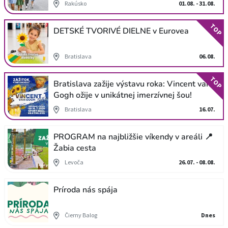
Rakúsko
01.08. - 31.08.
TOP
DETSKÉ TVORIVÉ DIELNE v Eurovea
Bratislava
06.08.
TOP
Bratislava zažije výstavu roka: Vincent van
Gogh ožije v unikátnej imerzívnej šou!
Bratislava
16.07.
PROGRAM na najbližšie víkendy v areáli 📍
Žabia cesta
Levoča
26.07. - 08.08.
Príroda nás spája
Čierny Balog
Dnes