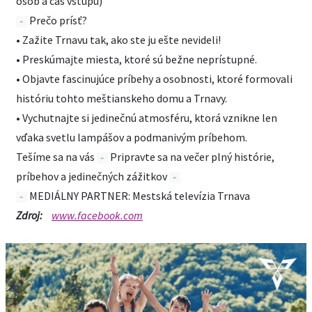
osôb a čas vstupu)
Prečo prísť?
• Zažite Trnavu tak, ako ste ju ešte nevideli!
• Preskúmajte miesta, ktoré sú bežne neprístupné.
• Objavte fascinujúce príbehy a osobnosti, ktoré formovali
históriu tohto meštianskeho domu a Trnavy.
• Vychutnajte si jedinečnú atmosféru, ktorá vznikne len
vďaka svetlu lampášov a podmanivým príbehom.
Tešíme sa na vás
Pripravte sa na večer plný histórie,
príbehov a jedinečných zážitkov
MEDIÁLNY PARTNER: Mestská televízia Trnava
Zdroj:
www.facebook.com