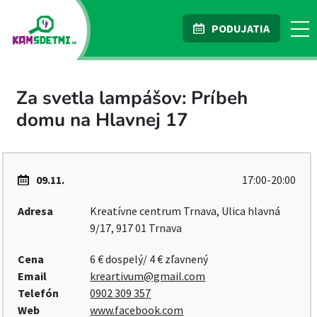
PODUJATIA
Za svetla lampášov: Príbeh
domu na Hlavnej 17
09.11.
17:00-20:00
Adresa
Kreatívne centrum Trnava, Ulica hlavná
9/17, 917 01 Trnava
Cena
6 € dospelý/ 4 € zľavnený
Email
kreartivum@gmail.com
Telefón
0902 309 357
Web
www.facebook.com