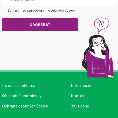
Súhlasím so spracovaním osobných údajov
Inzercia a reklama
Informácie
Obchodné podmienky
Kontakt
Ochrana osobných údajov
2% z dane