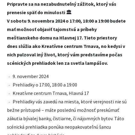
Pripravte sa na nezabudnuteľný zážitok, ktorý vás
prenesie späť do minulosti 🏛️
V sobotu 9. novembra 2024 o 17:00, 18:00 a 19:00 budete
mať možnosť objaviť tajomstvá a príbehy
meštianskeho domu na Hlavnej 17. Tieto priestory
dnes slúžia ako Kreatívne centrum Trnava, no kedysi v
nich pulzoval iný život, ktorý vám predstavíme počas
scénických prehliadok len za svetla lampášov.
9. november 2024
Prehliadky o 17:00, 18:00 a 19:00
Kreatívne centrum Trnava, Hlavná 17
Prehliadky vás zavedú na miesta, ktoré verejnosti nie sú
bežne prístupné – máte poslednú možnosť preskúmať
zákutia bývalej banky, čistiarne, či nájomných bytov. Táto
scénická prehliadka ponúka neopakovateľnú šancu