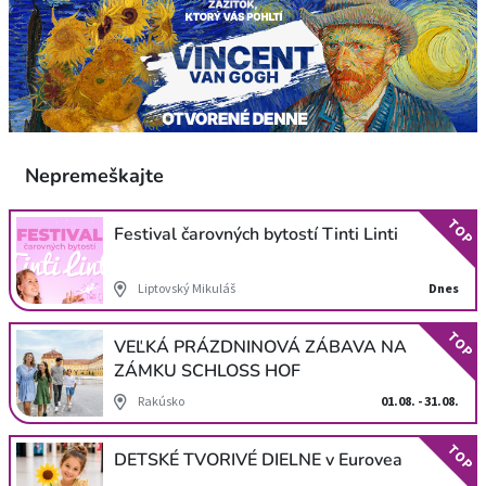
Nepremeškajte
TOP
Festival čarovných bytostí Tinti Linti
Liptovský Mikuláš
Dnes
TOP
VEĽKÁ PRÁZDNINOVÁ ZÁBAVA NA
ZÁMKU SCHLOSS HOF
Rakúsko
01.08. - 31.08.
TOP
DETSKÉ TVORIVÉ DIELNE v Eurovea