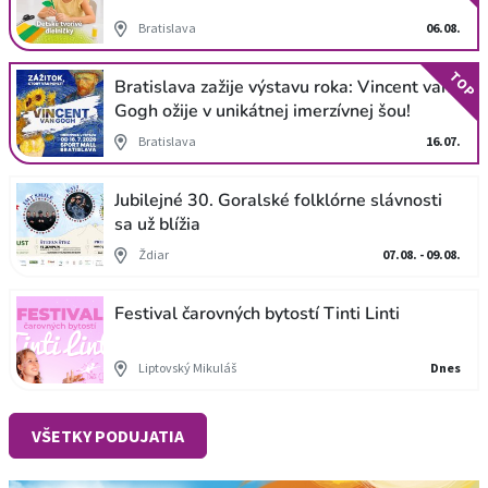
Bratislava
06.08.
TOP
Bratislava zažije výstavu roka: Vincent van
Gogh ožije v unikátnej imerzívnej šou!
Bratislava
16.07.
Jubilejné 30. Goralské folklórne slávnosti
sa už blížia
Ždiar
07.08. - 09.08.
Festival čarovných bytostí Tinti Linti
Liptovský Mikuláš
Dnes
VŠETKY PODUJATIA