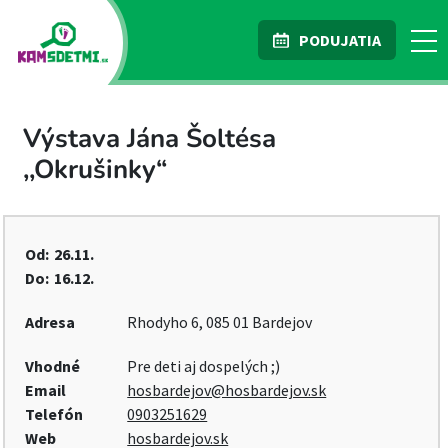
PODUJATIA
Výstava Jána Šoltésa
,,Okrušinky“
Od:
26.11.
Do:
16.12.
Adresa
Rhodyho 6, 085 01 Bardejov
Vhodné
Pre deti aj dospelých ;)
Email
hosbardejov@hosbardejov.sk
Telefón
0903251629
Web
hosbardejov.sk