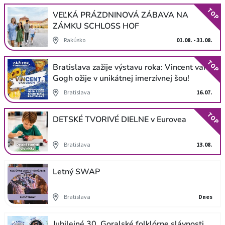
TOP
VEĽKÁ PRÁZDNINOVÁ ZÁBAVA NA
ZÁMKU SCHLOSS HOF
Rakúsko
01.08. - 31.08.
TOP
Bratislava zažije výstavu roka: Vincent van
Gogh ožije v unikátnej imerzívnej šou!
Bratislava
16.07.
TOP
DETSKÉ TVORIVÉ DIELNE v Eurovea
Bratislava
13.08.
Letný SWAP
Bratislava
Dnes
Jubilejné 30. Goralské folklórne slávnosti