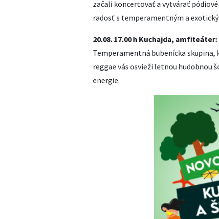
začali koncertovať a vytvárať pódiové
radosť s temperamentným a exotick
20.08. 17.00 h Kuchajda, amfiteáter
Temperamentná bubenícka skupina, kt
reggae vás osvieži letnou hudobnou šo
energie.