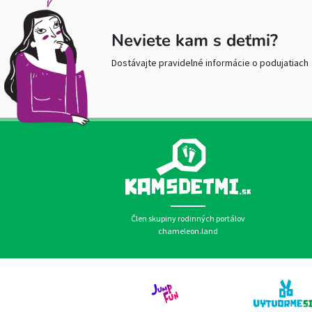
Neviete kam s deťmi?
Dostávajte pravidelné informácie o podujatiach
Člen skupiny rodinných portálov
chameleon.land