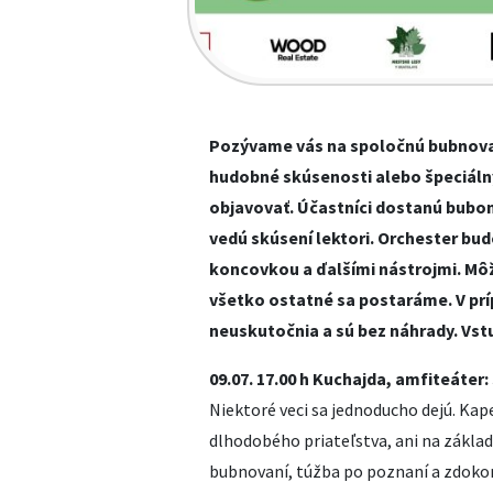
Pozývame vás na spoločnú bubnovač
hudobné skúsenosti alebo špeciálny
objavovať. Účastníci dostanú bubon
vedú skúsení lektori. Orchester bu
koncovkou a ďalšími nástrojmi. Môže
všetko ostatné sa postaráme. V pr
neuskutočnia a sú bez náhrady. Vst
09.07. 17.00 h Kuchajda, amfiteáter
Niektoré veci sa jednoducho dejú. Kap
dlhodobého priateľstva, ani na základe
bubnovaní, túžba po poznaní a zdokon