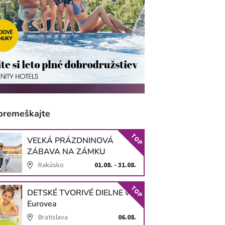
premeškajte
TOP
VEĽKÁ PRÁZDNINOVÁ
ZÁBAVA NA ZÁMKU
SCHLOSS HOF
Rakúsko
01.08. - 31.08.
TOP
DETSKÉ TVORIVÉ DIELNE v
Eurovea
Bratislava
06.08.