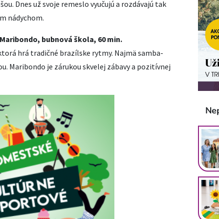
 šou. Dnes už svoje remeslo vyučujú a rozdávajú tak
ým nádychom.
: Maribondo, bubnová škola, 60 min.
orá hrá tradičné brazílske rytmy. Najmä samba-
u. Maribondo je zárukou skvelej zábavy a pozitívnej
Ne