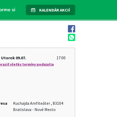
orme si
KALENDÁR AKCIÍ
Utorok
09.07.
17:00
raziť všetky termíny podujatia
resa
Kuchajda Amfiteáter , 83104
Bratislava - Nové Mesto