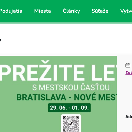
Podujatia
Miesta
Články
Súťaže
Vytv
y
Zob
Ad