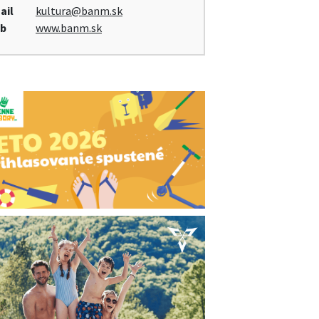
ail
kultura@banm.sk
b
www.banm.sk