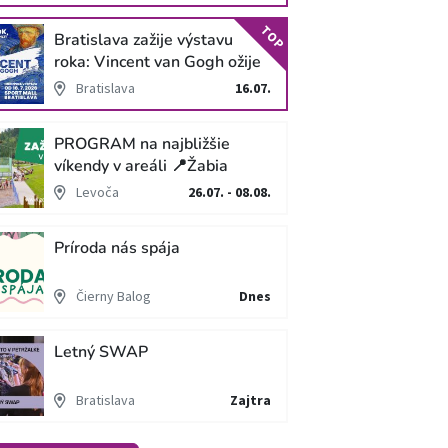
TOP
Bratislava zažije výstavu
roka: Vincent van Gogh ožije
v unikátnej imerzívnej šou!
Bratislava
16.07.
PROGRAM na najbližšie
víkendy v areáli 📍Žabia
cesta
Levoča
26.07. - 08.08.
Príroda nás spája
Čierny Balog
Dnes
Letný SWAP
Bratislava
Zajtra