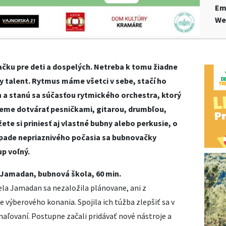
Em
We
ku pre deti a dospelých. Netreba k tomu žiadne
 talent. Rytmus máme všetci v sebe, stačí ho
 a stanú sa súčasťou rytmického orchestra, ktorý
deme dotvárať pesničkami, gitarou, drumbľou,
te si priniesť aj vlastné bubny alebo perkusie, o
ípade nepriaznivého počasia sa bubnovačky
up voľný.
: Jamadan, bubnová škola, 60 min.
ela Jamadan sa nezaložila plánovane, ani z
 výberového konania. Spojila ich túžba zlepšiť sa v
aľovaní. Postupne začali pridávať nové nástroje a