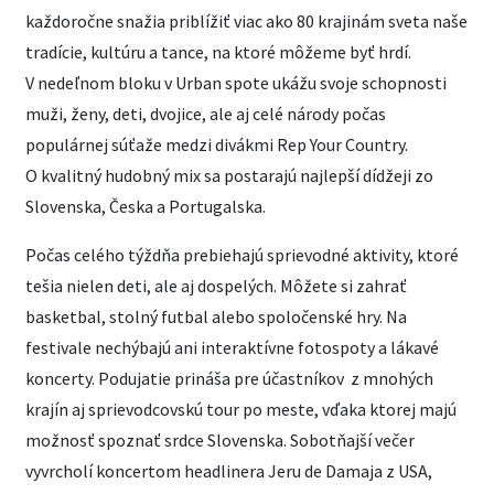
každoročne snažia priblížiť viac ako 80 krajinám sveta naše
tradície, kultúru a tance, na ktoré môžeme byť hrdí.
V nedeľnom bloku v Urban spote ukážu svoje schopnosti
muži, ženy, deti, dvojice, ale aj celé národy počas
populárnej súťaže medzi divákmi Rep Your Country.
O kvalitný hudobný mix sa postarajú najlepší dídžeji zo
Slovenska, Česka a Portugalska.
Počas celého týždňa prebiehajú sprievodné aktivity, ktoré
tešia nielen deti, ale aj dospelých. Môžete si zahrať
basketbal, stolný futbal alebo spoločenské hry. Na
festivale nechýbajú ani interaktívne fotospoty a lákavé
koncerty. Podujatie prináša pre účastníkov z mnohých
krajín aj sprievodcovskú tour po meste, vďaka ktorej majú
možnosť spoznať srdce Slovenska. Sobotňajší večer
vyvrcholí koncertom headlinera Jeru de Damaja z USA,