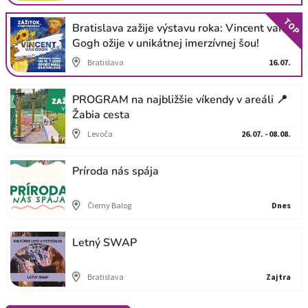
TOP
Bratislava zažije výstavu roka: Vincent van
Gogh ožije v unikátnej imerzívnej šou!
Bratislava
16.07.
PROGRAM na najbližšie víkendy v areáli 📍
Žabia cesta
Levoča
26.07. - 08.08.
Príroda nás spája
Čierny Balog
Dnes
Letný SWAP
Bratislava
Zajtra