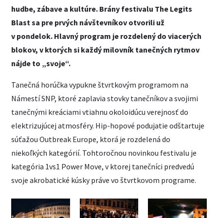
hudbe, zábave a kultúre. Brány festivalu The Legits
Blast sa pre prvých návštevníkov otvorili už
v pondelok. Hlavný program je rozdelený do viacerých
blokov, v ktorých si každý milovník tanečných rytmov
nájde to „svoje“.
Tanečná horúčka vypukne štvrtkovým programom na
Námestí SNP, ktoré zaplavia stovky tanečníkov a svojimi
tanečnými kreáciami vtiahnu okoloidúcu verejnosť do
elektrizujúcej atmosféry. Hip-hopové podujatie odštartuje
súťažou Outbreak Europe, ktorá je rozdelená do
niekoľkých kategórií. Tohtoročnou novinkou festivalu je
kategória 1vs1 Power Move, v ktorej tanečníci predvedú
svoje akrobatické kúsky práve vo štvrtkovom programe.