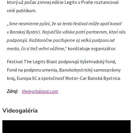
ktorý už počas zimnej edície Legits v Prahe roztancoval
celé publikum.
„Sme
nesmierne
pyšní, že sa tento festival môže opäť konať
v Banskej Bystrici. Najväčšia vďaka patrí partnerom, ktorí nás
podporujú. Každoročne pociťujeme aj veľkú podporu od
mesta, čo si tiež veľmi vážime,“
konštatuje organizátor.
Festival The Legits Blast podporujú Vyšehradský fond,
Fond na podporu umenia, Banskobystrický samosprávny
kraj, Europa SC a spoločnosť Motor-Car Banská Bystrica.
Zdroj:
thelegitsblast.com
Videogaléria