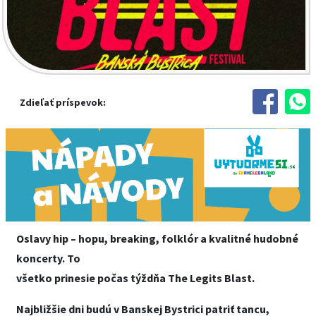
Zdieľať príspevok:
Oslavy hip – hopu, breaking, folklór a kvalitné hudobné
koncerty. To
všetko prinesie počas týždňa The Legits Blast.
Najbližšie dni budú v Banskej Bystrici patriť tancu,