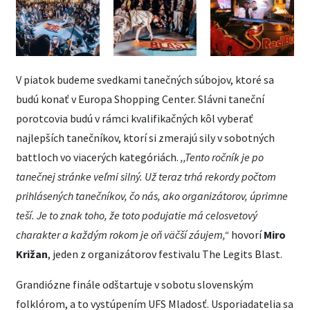
V piatok budeme svedkami tanečných súbojov, ktoré sa
budú konať v Europa Shopping Center. Slávni taneční
porotcovia budú v rámci kvalifikačných kôl vyberať
najlepších tanečníkov, ktorí si zmerajú sily v sobotných
battloch vo viacerých kategóriách.
,,Tento ročník je po
tanečnej stránke veľmi silný. Už teraz trhá rekordy počtom
prihlásených tanečníkov, čo nás, ako organizátorov, úprimne
teší. Je to znak toho, že toto podujatie má celosvetový
charakter a každým rokom je oň väčší záujem,“
hovorí
Miro
Križan
, jeden z organizátorov festivalu The Legits Blast.
Grandiózne finále odštartuje v sobotu slovenským
folklórom, a to vystúpením UFS Mladosť. Usporiadatelia sa