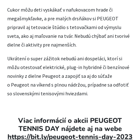
Cukor môžu deti vyskákať v nafukovacom hrade či
megašmykľavke, a pre malých drsňákov si PEUGEOT
pripravil aj tetovacie štúdio s tetovačkami od výmyslu
sveta, ako aj maľovanie na tvár. Nebudú chýbať ani tvorivé
dielne či aktivity pre najmenších.
Ukrátení o super zážitok nebudú ani dospeláci, ktorí si
môžu otestovať elektrické, plug-in hybridné či benzínové
novinky z dielne Peugeot a zapojiť sa aj do súťaže
o Peugeot na víkend s plnou nádržou, prípadne sa odfotiť
so slovenskými tenisovými hviezdami.
Viac informácií o akcii PEUGEOT
TENNIS DAY nájdete aj na webe
https://bit.ly/peugeot-tennis-day-2023