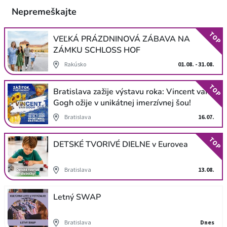
Nepremeškajte
TOP
VEĽKÁ PRÁZDNINOVÁ ZÁBAVA NA
ZÁMKU SCHLOSS HOF
Rakúsko
01.08. - 31.08.
TOP
Bratislava zažije výstavu roka: Vincent van
Gogh ožije v unikátnej imerzívnej šou!
Bratislava
16.07.
TOP
DETSKÉ TVORIVÉ DIELNE v Eurovea
Bratislava
13.08.
Letný SWAP
Bratislava
Dnes