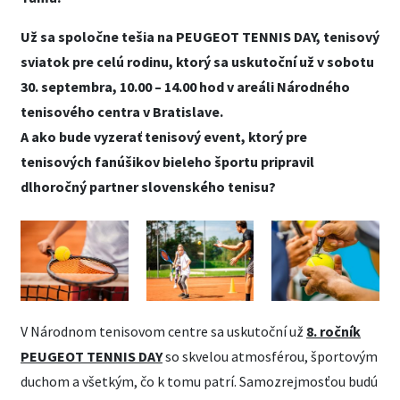
Už sa spoločne tešia na PEUGEOT TENNIS DAY, tenisový
sviatok pre celú rodinu, ktorý sa uskutoční už v sobotu
30. septembra, 10.00 – 14.00 hod v areáli Národného
tenisového centra v Bratislave.
A ako bude vyzerať tenisový event, ktorý pre
tenisových fanúšikov bieleho športu pripravil
dlhoročný partner slovenského tenisu?
V Národnom tenisovom centre sa uskutoční už
8. ročník
PEUGEOT TENNIS DAY
so skvelou atmosférou, športovým
duchom a všetkým, čo k tomu patrí. Samozrejmosťou budú