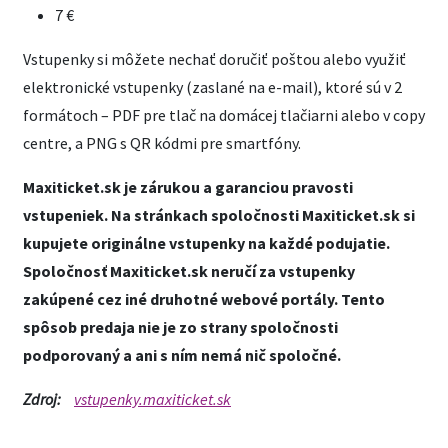
7 €
Vstupenky si môžete nechať doručiť poštou alebo využiť
elektronické vstupenky (zaslané na e-mail), ktoré sú v 2
formátoch – PDF pre tlač na domácej tlačiarni alebo v copy
centre, a PNG s QR kódmi pre smartfóny.
Maxiticket.sk je zárukou a garanciou pravosti
vstupeniek. Na stránkach spoločnosti Maxiticket.sk si
kupujete originálne vstupenky na každé podujatie.
Spoločnosť Maxiticket.sk neručí za vstupenky
zakúpené cez iné druhotné webové portály. Tento
spôsob predaja nie je zo strany spoločnosti
podporovaný a ani s ním nemá nič spoločné.
Zdroj:
vstupenky.maxiticket.sk