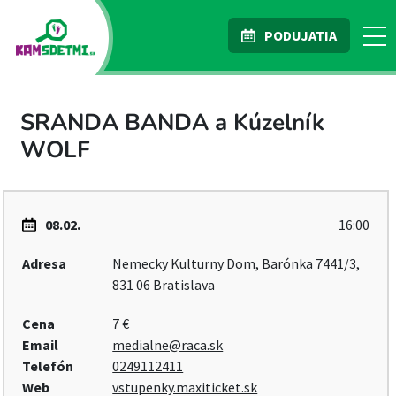
PODUJATIA
SRANDA BANDA a Kúzelník
WOLF
08.02.
16:00
Adresa
Nemecky Kulturny Dom, Barónka 7441/3,
831 06 Bratislava
Cena
7 €
Email
medialne@raca.sk
Telefón
0249112411
Web
vstupenky.maxiticket.sk