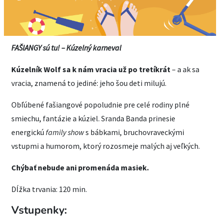
FAŠIANGY sú tu! – Kúzelný karneval
Kúzelník Wolf sa k nám vracia už po tretíkrát
– a ak sa
vracia, znamená to jediné: jeho šou deti milujú.
Obľúbené fašiangové popoludnie pre celé rodiny plné
smiechu, fantázie a kúziel. Sranda Banda prinesie
energickú
family show
s bábkami, bruchovraveckými
vstupmi a humorom, ktorý rozosmeje malých aj veľkých.
Chýbať nebude ani promenáda masiek.
Dĺžka trvania: 120 min.
Vstupenky: