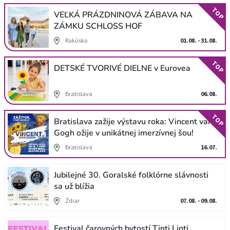
TOP
VEĽKÁ PRÁZDNINOVÁ ZÁBAVA NA
ZÁMKU SCHLOSS HOF
Rakúsko
01.08. - 31.08.
TOP
DETSKÉ TVORIVÉ DIELNE v Eurovea
Bratislava
06.08.
TOP
Bratislava zažije výstavu roka: Vincent van
Gogh ožije v unikátnej imerzívnej šou!
Bratislava
16.07.
Jubilejné 30. Goralské folklórne slávnosti
sa už blížia
Ždiar
07.08. - 09.08.
Festival čarovných bytostí Tinti Linti