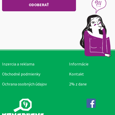
Inzercia a reklama
Informácie
Obchodné podmienky
Kontakt
Ochrana osobných údajov
2% z dane
Facebook