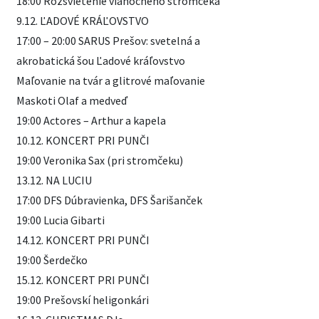
18:00 Rozsvietenie vianočného stromčeka
9.12. ĽADOVÉ KRÁĽOVSTVO
17:00 – 20:00 SARUS Prešov: svetelná a
akrobatická šou Ľadové kráľovstvo
Maľovanie na tvár a glitrové maľovanie
Maskoti Olaf a medveď
19:00 Actores – Arthur a kapela
10.12. KONCERT PRI PUNČI
19:00 Veronika Sax (pri stromčeku)
13.12. NA LUCIU
17:00 DFS Dúbravienka, DFS Šarišanček
19:00 Lucia Gibarti
14.12. KONCERT PRI PUNČI
19:00 Šerdečko
15.12. KONCERT PRI PUNČI
19:00 Prešovskí heligonkári