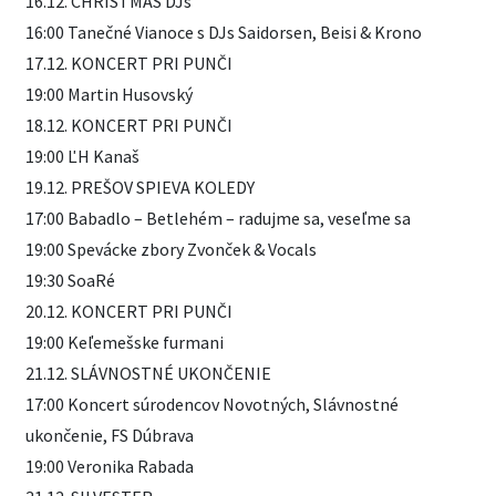
16.12. CHRISTMAS DJs
16:00 Tanečné Vianoce s DJs Saidorsen, Beisi & Krono
17.12. KONCERT PRI PUNČI
19:00 Martin Husovský
18.12. KONCERT PRI PUNČI
19:00 ĽH Kanaš
19.12. PREŠOV SPIEVA KOLEDY
17:00 Babadlo – Betlehém – radujme sa, veseľme sa
19:00 Spevácke zbory Zvonček & Vocals
19:30 SoaRé
20.12. KONCERT PRI PUNČI
19:00 Keľemešske furmani
21.12. SLÁVNOSTNÉ UKONČENIE
17:00 Koncert súrodencov Novotných, Slávnostné
ukončenie, FS Dúbrava
19:00 Veronika Rabada