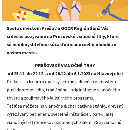
Spolu s mestom Prešov a OOCR Región Šariš Vás
srdečne pozývame na Prešovské vianočné trhy, ktoré
sú neodmysliteľnou súčasťou vianočného obdobia v
našom meste.
PREŠOVSKÉ VIANOČNÉ TRHY
od 25.11. do 22.12. a od 26.12. do 6.1.2023 na Hlavnej ulici
Pridajte sa k nám a opäť vytvorme jedinečnú atmosféru
plnú dobrého jedla, tradičného i originálneho vianočného
tovaru a zaujímavého kultúrneho programu.
Tešiť sa môžete na vianočné & charitatívne stánky, drevený
vyrezávaný betlehem, svetelné inštalácie v parku, alej
vianočných stromčekov ozdobených žiakmi ZŠ aj vianočnú