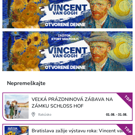
Nepremeškajte
TOP
VEĽKÁ PRÁZDNINOVÁ ZÁBAVA NA
ZÁMKU SCHLOSS HOF
Rakúsko
01.08. - 31.08.
TOP
Bratislava zažije výstavu roka: Vincent van