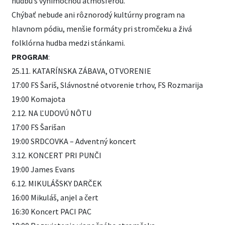
hudbu s výnimočnou atmosférou.
Chýbať nebude ani rôznorodý kultúrny program na
hlavnom pódiu, menšie formáty pri stromčeku a živá
folklórna hudba medzi stánkami.
PROGRAM
:
25.11. KATARÍNSKA ZÁBAVA, OTVORENIE
17:00 FS Šariš, Slávnostné otvorenie trhov, FS Rozmarija
19:00 Komajota
2.12. NA ĽUDOVÚ NÔTU
17:00 FS Šarišan
19:00 SRDCOVKA – Adventný koncert
3.12. KONCERT PRI PUNČI
19:00 James Evans
6.12. MIKULÁŠSKY DARČEK
16:00 Mikuláš, anjel a čert
16:30 Koncert PACI PAC