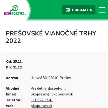
PODUJATIA
PREŠOVSKÉ VIANOČNÉ TRHY
2022
Od:
25.11.
Do:
21.12.
Adresa
Hlavná 50, 080 01 Prešov
Vhodné
Pre deti aj dospelých ;)
Email
pkopresov@pkopresov.sk
Telefón
051/772 37 41
Web
pkopresov.sk