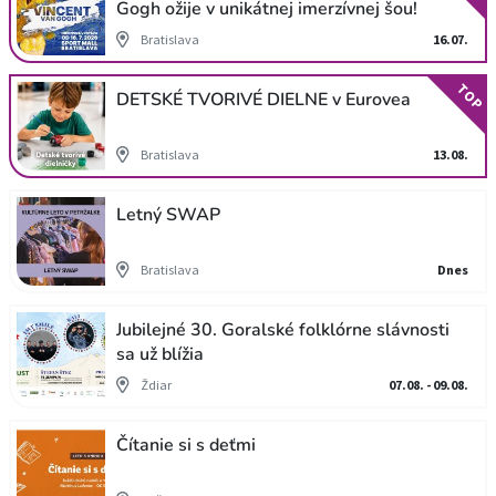
Gogh ožije v unikátnej imerzívnej šou!
Bratislava
16.07.
TOP
DETSKÉ TVORIVÉ DIELNE v Eurovea
Bratislava
13.08.
Letný SWAP
Bratislava
Dnes
Jubilejné 30. Goralské folklórne slávnosti
sa už blížia
Ždiar
07.08. - 09.08.
Čítanie si s deťmi