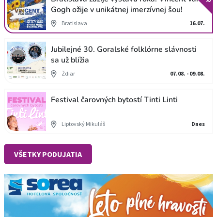
Gogh ožije v unikátnej imerzívnej šou!
Bratislava
16.07.
Jubilejné 30. Goralské folklórne slávnosti
sa už blížia
Ždiar
07.08. - 09.08.
Festival čarovných bytostí Tinti Linti
Liptovský Mikuláš
Dnes
VŠETKY PODUJATIA