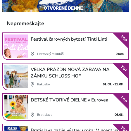
Nepremeškajte
TOP
Festival čarovných bytostí Tinti Linti
Liptovský Mikuláš
Dnes
TOP
VEĽKÁ PRÁZDNINOVÁ ZÁBAVA NA
ZÁMKU SCHLOSS HOF
Rakúsko
01.08. - 31.08.
TOP
DETSKÉ TVORIVÉ DIELNE v Eurovea
Bratislava
06.08.
TOP
Bratislava zažije výstavu roka: Vincent van