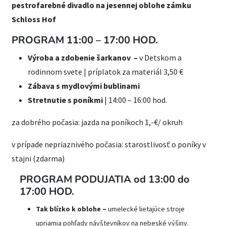
pestrofarebné divadlo na jesennej oblohe zámku
Schloss Hof
PROGRAM 11:00 – 17:00 HOD.
Výroba a zdobenie šarkanov –
v Detskom a
rodinnom svete | príplatok za materiál 3,50 €
Zábava s mydlovými bublinami
Stretnutie s poníkmi
| 14:00 – 16:00 hod.
za dobrého počasia: jazda na poníkoch 1,-€/ okruh
v prípade nepriaznivého počasia: starostlivosť o poníky v
stajni (zdarma)
PROGRAM PODUJATIA od 13:00 do
17:00 HOD.
Tak blízko k oblohe –
umelecké lietajúce stroje
upriamia pohľady návštevníkov na nebeské výšiny.