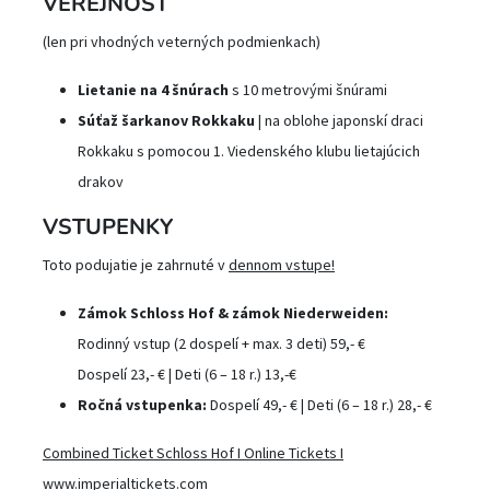
VEREJNOSŤ
(len pri vhodných veterných podmienkach)
Lietanie na 4 šnúrach
s 10 metrovými šnúrami
Súťaž šarkanov Rokkaku
| na oblohe japonskí draci
Rokkaku s pomocou 1. Viedenského klubu lietajúcich
drakov
VSTUPENKY
Toto podujatie je zahrnuté v
dennom vstupe!
Zámok Schloss Hof & zámok Niederweiden:
Rodinný vstup (2 dospelí + max. 3 deti) 59,- €
Dospelí 23,- € | Deti (6 – 18 r.) 13,-€
Ročná vstupenka:
Dospelí 49,- € | Deti (6 – 18 r.) 28,- €
Combined Ticket Schloss Hof I Online Tickets I
www.imperialtickets.com