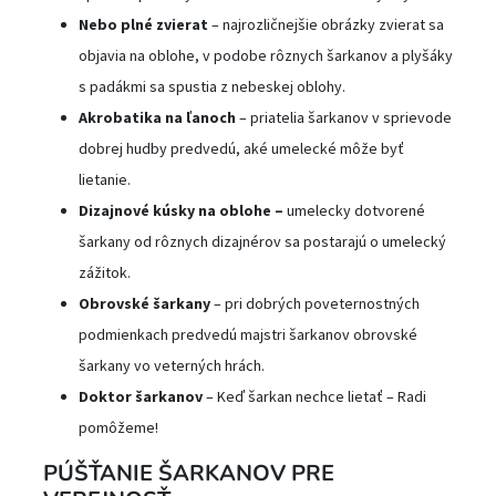
Nebo plné zvierat
– najrozličnejšie obrázky zvierat sa
objavia na oblohe, v podobe rôznych šarkanov a plyšáky
s padákmi sa spustia z nebeskej oblohy.
Akrobatika na ľanoch
– priatelia šarkanov v sprievode
dobrej hudby predvedú, aké umelecké môže byť
lietanie.
Dizajnové kúsky na oblohe –
umelecky dotvorené
šarkany od rôznych dizajnérov sa postarajú o umelecký
zážitok.
Obrovské šarkany
– pri dobrých poveternostných
podmienkach predvedú majstri šarkanov obrovské
šarkany vo veterných hrách.
Doktor šarkanov
– Keď šarkan nechce lietať – Radi
pomôžeme!
PÚŠŤANIE ŠARKANOV PRE