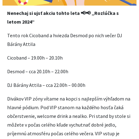
Nenechaj si ujsť akciu tohto leta 📢📢 „Rozlúčka s
letom 2024“
Tento rok Cicoband a hviezda Desmod po nich večer DJ
Bárány Attila
Cicoband – 19.00h – 20.10h
Desmod – cca 20.10h – 22.00h
DJ Bárány Attila – cca 22.00h – 00.00h
Divákov VIP zóny vítame na kopci s najlepším výhľadom na
hlavné pódium. Pod VIP stanom na každého hosťa čaká
občerstvenie, welcome drink a nealko. Pri stand by stole si
môžete v počas celého kľude vychutnať dobré jedlo,
príjemnú atmosféru počas celého večera. VIP vstup je