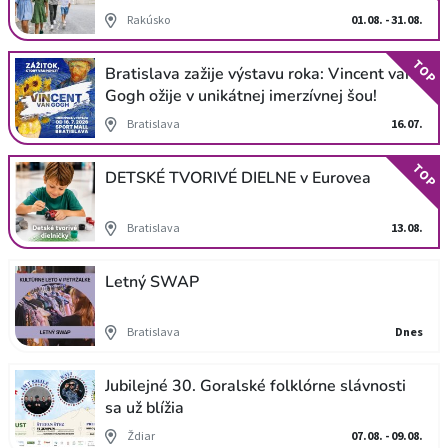
Rakúsko
01.08. - 31.08.
TOP
Bratislava zažije výstavu roka: Vincent van
Gogh ožije v unikátnej imerzívnej šou!
Bratislava
16.07.
TOP
DETSKÉ TVORIVÉ DIELNE v Eurovea
Bratislava
13.08.
Letný SWAP
Bratislava
Dnes
Jubilejné 30. Goralské folklórne slávnosti
sa už blížia
Ždiar
07.08. - 09.08.