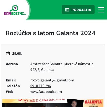
PODUJATIA
Rozlúčka s letom Galanta 2024
29.08.
Adresa
Amfiteáter Galanta, Mierové námestie
942/3, Galanta
Email
rozvojgalanty@gmail.com
Telefón
0918 110 296
Web
www.facebook.com