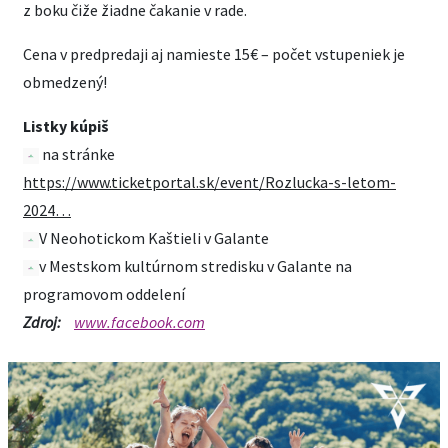
z boku čiže žiadne čakanie v rade.
Cena v predpredaji aj namieste 15€ – počet vstupeniek je
obmedzený!
Listky kúpiš
na stránke
https://www.ticketportal.sk/event/Rozlucka-s-letom-
2024…
V Neohotickom Kaštieli v Galante
v Mestskom kultúrnom stredisku v Galante na
programovom oddelení
Zdroj:
www.facebook.com