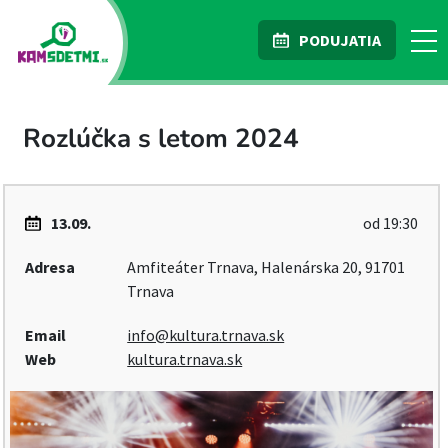
PODUJATIA
Rozlúčka s letom 2024
13.09.
od 19:30
Adresa
Amfiteáter Trnava, Halenárska 20, 91701
Trnava
Email
info@kultura.trnava.sk
Web
kultura.trnava.sk