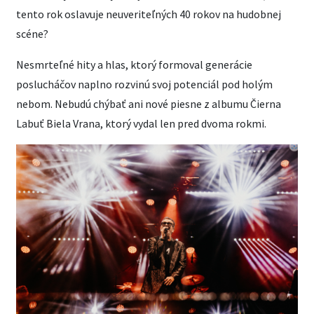
tento rok oslavuje neuveriteľných 40 rokov na hudobnej
scéne?
Nesmrteľné hity a hlas, ktorý formoval generácie
poslucháčov naplno rozvinú svoj potenciál pod holým
nebom. Nebudú chýbať ani nové piesne z albumu Čierna
Labuť Biela Vrana, ktorý vydal len pred dvoma rokmi.