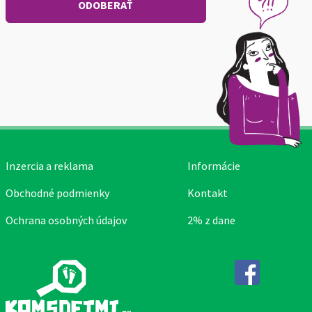
Inzercia a reklama
Informácie
Obchodné podmienky
Kontakt
Ochrana osobných údajov
2% z dane
Facebook