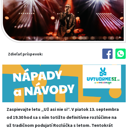
Zdieľať príspevok:
Zaspievajte letu „Už asi nie si“. V piatok 13. septembra
od 19.30 hod sa s ním totižto definitívne rozlúčime na
už tradičnom podujatí Rozlúčka s letom. Tentokrát