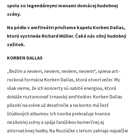
spolu so legendárnymi menami domácej hudobnej
scény.
Na pódiu v amfiteátri privítame kapelu Korben Dallas,
ktorú vystrieda Richard Müller. Čaká nás silný hudobný
zažitok.
KORBEN DALLAS
„Bežím a neviem, neviem, neviem, neviem“, spieva art-
rocková formácia Korben Dallas, ktorá otvorí večer. My
však vieme, že ich koncerty sú nabité energiou, ktorá
dokáže roztancovať trnavský amfiteáter. Korben Dallas
pôsobí na scéne už desaťročie a na konte má šesť
štúdiových albumov. Ich tvorba prekračuje hranice
nezávislej scény a spája fanúšikov komerčnej aj
alternatívnej hudby. Na Rozlúčke s letom zahrajú najväčšie