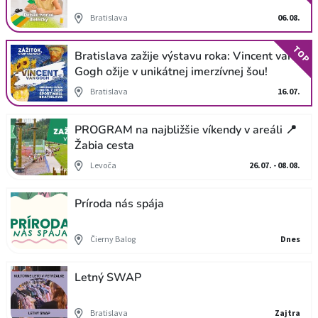
Bratislava
06.08.
TOP
Bratislava zažije výstavu roka: Vincent van
Gogh ožije v unikátnej imerzívnej šou!
Bratislava
16.07.
PROGRAM na najbližšie víkendy v areáli 📍
Žabia cesta
Levoča
26.07. - 08.08.
Príroda nás spája
Čierny Balog
Dnes
Letný SWAP
Bratislava
Zajtra