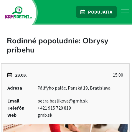
PODUJATIA
Rodinné popoludnie: Obrysy
príbehu
23.03.
15:00
Adresa
Pálffyho palác, Panská 19, Bratislava
Email
petra.baslikova@gmb.sk
Telefón
+421 915 720 819
Web
gmb.sk