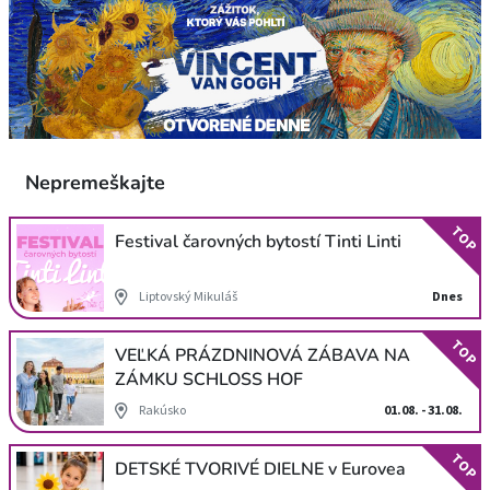
Nepremeškajte
TOP
Festival čarovných bytostí Tinti Linti
Liptovský Mikuláš
Dnes
TOP
VEĽKÁ PRÁZDNINOVÁ ZÁBAVA NA
ZÁMKU SCHLOSS HOF
Rakúsko
01.08. - 31.08.
TOP
DETSKÉ TVORIVÉ DIELNE v Eurovea