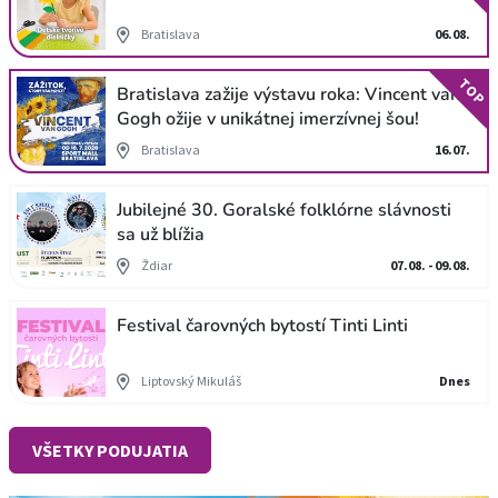
Bratislava
06.08.
TOP
Bratislava zažije výstavu roka: Vincent van
Gogh ožije v unikátnej imerzívnej šou!
Bratislava
16.07.
Jubilejné 30. Goralské folklórne slávnosti
sa už blížia
Ždiar
07.08. - 09.08.
Festival čarovných bytostí Tinti Linti
Liptovský Mikuláš
Dnes
VŠETKY PODUJATIA