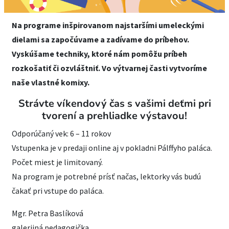
Na programe inšpirovanom najstaršími umeleckými
dielami sa započúvame a zadívame do príbehov.
Vyskúšame techniky, ktoré nám pomôžu príbeh
rozkošatiť či ozvláštniť. Vo výtvarnej časti vytvoríme
naše vlastné komixy.
Strávte víkendový čas s vašimi deťmi pri
tvorení a prehliadke výstavou!
Odporúčaný vek: 6 – 11 rokov
Vstupenka je v predaji online aj v pokladni Pálffyho paláca.
Počet miest je limitovaný.
Na program je potrebné prísť načas, lektorky vás budú
čakať pri vstupe do paláca.
Mgr. Petra Baslíková
galerijná pedagogička