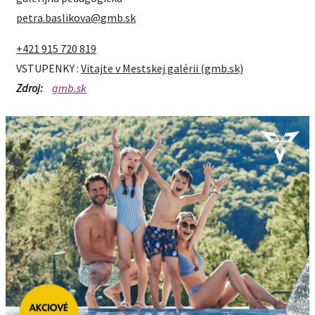
petra.baslikova@gmb.sk
+421 915 720 819
VSTUPENKY :
Vitajte v Mestskej galérii (gmb.sk)
Zdroj:
gmb.sk