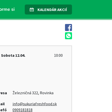
orme si
KALENDÁR AKCIÍ
Sobota
12.04.
10:00
resa
Železničná 322, Rovinka
ail
info@sukuriafreshfood.sk
lefó
0909181818