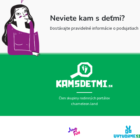
Neviete kam s deťmi?
Dostávajte pravidelné informácie o podujatiach
Člen skupiny rodinných portálov
chameleon.land