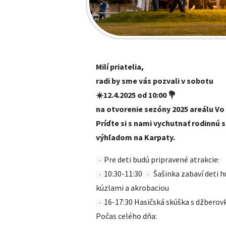
Milí priatelia,
radi by sme vás pozvali v sobotu
☀️12.4.2025 od 10:00 💐
na otvorenie sezóny 2025 areálu Vo v
Príďte si s nami vychutnať rodinnú 
výhľadom na Karpaty.
Pre deti budú pripravené atrakcie:
10:30-11:30
Šašinka zabaví deti 
kúzlami a akrobaciou
16-17:30 Hasičská skúška s džberov
Počas celého dňa: