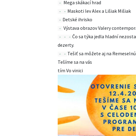
Mega skákací hrad
Maskoti lev Alex a Lišiak Mišiak
Detské ihrisko
Výstava obrazov Valery contempora
Čo sa týka jedla hladní nezost
dezerty.
Tešiť sa môžete aj na Remeselnú
Tešíme sa na vás
tím Vo vinici