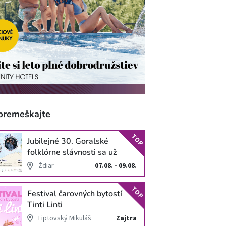
premeškajte
TOP
Jubilejné 30. Goralské
folklórne slávnosti sa už
blížia
Ždiar
07.08. - 09.08.
TOP
Festival čarovných bytostí
Tinti Linti
Liptovský Mikuláš
Zajtra