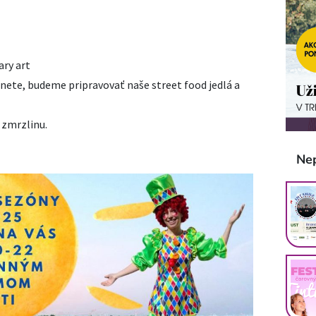
ry art
anete, budeme pripravovať naše street food jedlá a
 zmrzlinu.
Ne