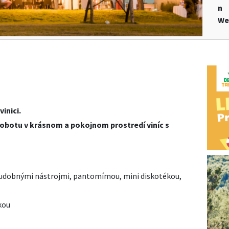
n
We
inici.
sobotu v krásnom a pokojnom prostredí viníc s
hudobnými nástrojmi, pantomímou, mini diskotékou,
kou