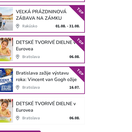
TOP
VEĽKÁ PRÁZDNINOVÁ
ZÁBAVA NA ZÁMKU
SCHLOSS HOF
Rakúsko
01.08. - 31.08.
TOP
DETSKÉ TVORIVÉ DIELNE v
Eurovea
Bratislava
06.08.
TOP
Bratislava zažije výstavu
roka: Vincent van Gogh ožije
v unikátnej imerzívnej šou!
Bratislava
16.07.
DETSKÉ TVORIVÉ DIELNE v
Eurovea
Bratislava
06.08.