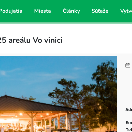
Podujatia
Miesta
Články
Súťaže
Vytv
5 areálu Vo vinici
Ad
Em
Te