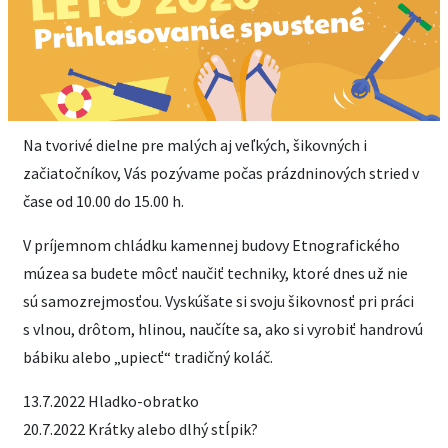
Na tvorivé dielne pre malých aj veľkých, šikovných i
začiatočníkov, Vás pozývame počas prázdninových stried v
čase od 10.00 do 15.00 h.
V príjemnom chládku kamennej budovy Etnografického
múzea sa budete môcť naučiť techniky, ktoré dnes už nie
sú samozrejmosťou. Vyskúšate si svoju šikovnosť pri práci
s vlnou, drôtom, hlinou, naučíte sa, ako si vyrobiť handrovú
bábiku alebo „upiecť“ tradičný koláč.
13.7.2022 Hladko-obratko
20.7.2022 Krátky alebo dlhý stĺpik?