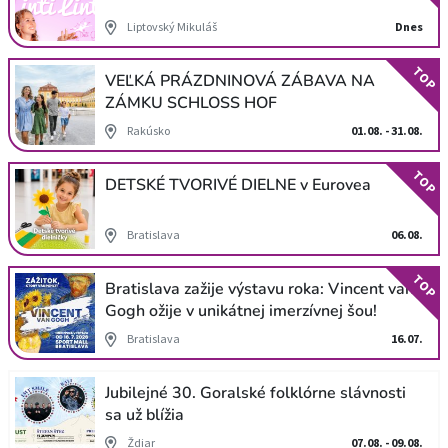
Liptovský Mikuláš
Dnes
TOP
VEĽKÁ PRÁZDNINOVÁ ZÁBAVA NA
ZÁMKU SCHLOSS HOF
Rakúsko
01.08. - 31.08.
TOP
DETSKÉ TVORIVÉ DIELNE v Eurovea
Bratislava
06.08.
TOP
Bratislava zažije výstavu roka: Vincent van
Gogh ožije v unikátnej imerzívnej šou!
Bratislava
16.07.
Jubilejné 30. Goralské folklórne slávnosti
sa už blížia
Ždiar
07.08. - 09.08.