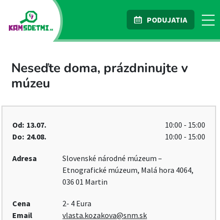
PODUJATIA
Neseďte doma, prázdninujte v
múzeu
Od:
13.07.
10:00 - 15:00
Do:
24.08.
10:00 - 15:00
Adresa
Slovenské národné múzeum –
Etnografické múzeum, Malá hora 4064,
036 01 Martin
Cena
2- 4 Eura
Email
vlasta.kozakova@snm.sk