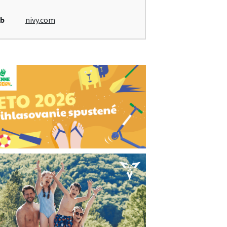
b
nivy.com