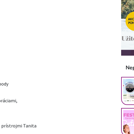
Ne
 body
oráciami,
 prístrojmi Tanita