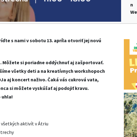
n
We
ríďte s nami v sobotu 13. apríla otvoriť jej novú
. Môžete si poriadne oddýchnuť aj zašportovať.
ešíme všetky deti a na kreatívnych workshopoch
Ja aj koncert naživo. Čaká vás cukrová vata,
nca si môžete vyskúšať aj podojiť kravu.
 uhla!
všetkých aktivít v Átriu
strechy