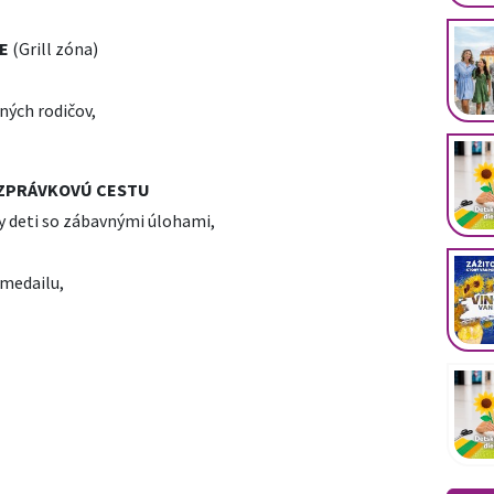
NE
(Grill zóna)
ných rodičov,
OZPRÁVKOVÚ CESTU
y deti so zábavnými úlohami,
 medailu,