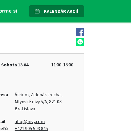
orme si
KALENDÁR AKCIÍ
Sobota
13.04.
11:00-18:00
resa
Átrium, Zelená strecha ,
Mlynské nivy 5/A, 821 08
Bratislava
ail
ahoj@nivy.com
lefó
+421 905 593 845