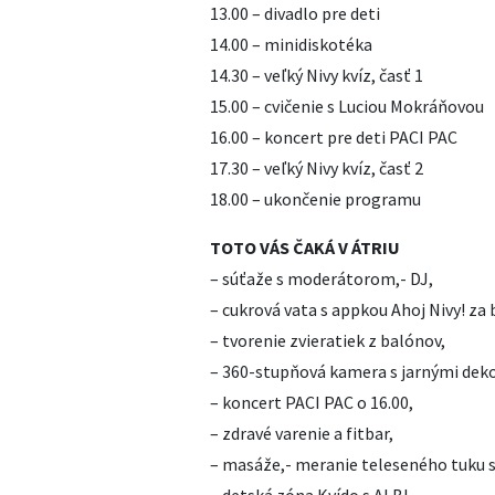
13.00 – divadlo pre deti
14.00 – minidiskotéka
14.30 – veľký Nivy kvíz, časť 1
15.00 – cvičenie s Luciou Mokráňovou
16.00 – koncert pre deti PACI PAC
17.30 – veľký Nivy kvíz, časť 2
18.00 – ukončenie programu
TOTO VÁS ČAKÁ V ÁTRIU
– súťaže s moderátorom,- DJ,
– cukrová vata s appkou Ahoj Nivy! za
– tvorenie zvieratiek z balónov,
– 360-stupňová kamera s jarnými dek
– koncert PACI PAC o 16.00,
– zdravé varenie a fitbar,
– masáže,- meranie teleseného tuku s