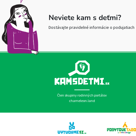
Neviete kam s deťmi?
Dostávajte pravidelné informácie o podujatiach
Člen skupiny rodinných portálov
chameleon.land