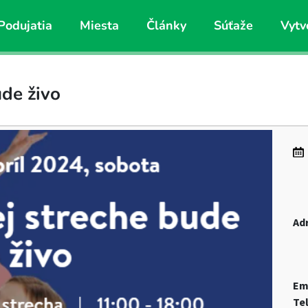
Podujatia
Miesta
Články
Súťaže
Vytv
ude živo
Ad
Em
Te