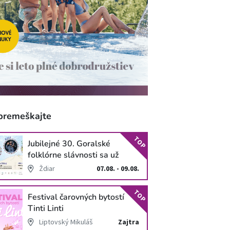
premeškajte
TOP
Jubilejné 30. Goralské
folklórne slávnosti sa už
blížia
Ždiar
07.08. - 09.08.
TOP
Festival čarovných bytostí
Tinti Linti
Liptovský Mikuláš
Zajtra