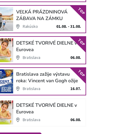
TOP
VEĽKÁ PRÁZDNINOVÁ
ZÁBAVA NA ZÁMKU
SCHLOSS HOF
Rakúsko
01.08. - 31.08.
TOP
DETSKÉ TVORIVÉ DIELNE v
Eurovea
Bratislava
06.08.
TOP
Bratislava zažije výstavu
roka: Vincent van Gogh ožije
v unikátnej imerzívnej šou!
Bratislava
16.07.
DETSKÉ TVORIVÉ DIELNE v
Eurovea
Bratislava
06.08.