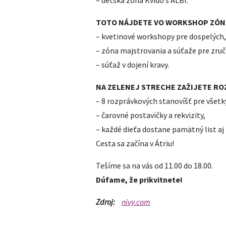
– detská zóna Kvído s ALBI.
TOTO NÁJDETE VO WORKSHOP ZÓ
– kvetinové workshopy pre dospelých,
– zóna majstrovania a súťaže pre zruč
– súťaž v dojení kravy.
NA ZELENEJ STRECHE ZAŽIJETE R
– 8 rozprávkových stanovíšť pre všetk
– čarovné postavičky a rekvizity,
– každé dieťa dostane pamätný list aj
Cesta sa začína v Átriu!
Tešíme sa na vás od 11.00 do 18.00.
Dúfame, že prikvitnete!
Zdroj:
nivy.com