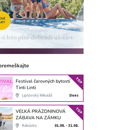
premeškajte
TOP
Festival čarovných bytostí
Tinti Linti
Liptovský Mikuláš
Dnes
TOP
VEĽKÁ PRÁZDNINOVÁ
ZÁBAVA NA ZÁMKU
SCHLOSS HOF
Rakúsko
01.08. - 31.08.