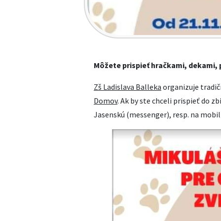
Môžete prispieť hračkami, dekami,
Zš Ladislava Balleka
organizuje tradič
Domov
. Ak by ste chceli prispieť do 
Jasenskú (messenger), resp. na mobil 