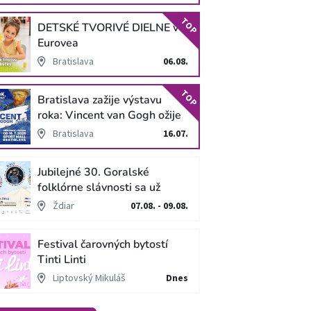
TOP
DETSKÉ TVORIVÉ DIELNE v
Eurovea
Bratislava
06.08.
TOP
Bratislava zažije výstavu
roka: Vincent van Gogh ožije
v unikátnej imerzívnej šou!
Bratislava
16.07.
Jubilejné 30. Goralské
folklórne slávnosti sa už
blížia
Ždiar
07.08. - 09.08.
Festival čarovných bytostí
Tinti Linti
Liptovský Mikuláš
Dnes