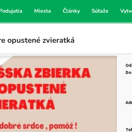
Podujatia
Miesta
Články
Súťaže
Vytv
re opustené zvieratká
Od
Do
Ad
Te