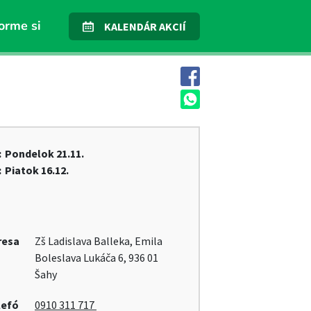
orme si
KALENDÁR AKCIÍ
:
Pondelok
21.11.
:
Piatok
16.12.
resa
Zš Ladislava Balleka, Emila
Boleslava Lukáča 6, 936 01
Šahy
lefó
0910 311 717