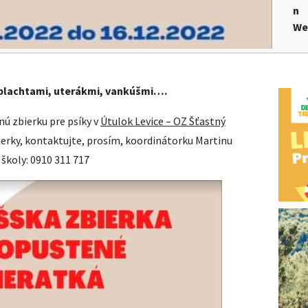
n
We
 plachtami, uterákmi, vankúšmi….
nú zbierku pre psíky v
Útulok Levice – OZ Šťastný
zbierky, kontaktujte, prosím, koordinátorku Martinu
školy: 0910 311 717