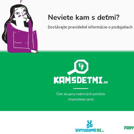
Neviete kam s deťmi?
Dostávajte pravidelné informácie o podujatiach
Člen skupiny rodinných portálov
chameleon.land