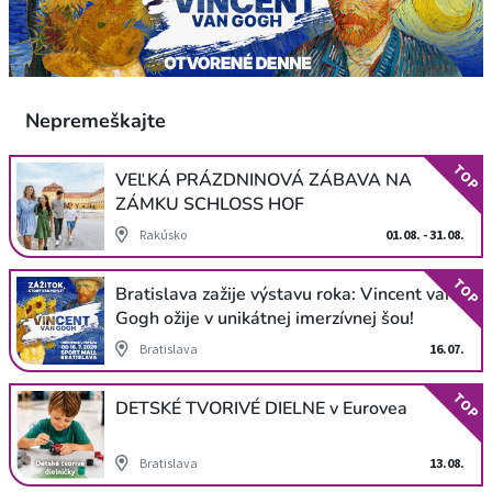
Nepremeškajte
TOP
VEĽKÁ PRÁZDNINOVÁ ZÁBAVA NA
ZÁMKU SCHLOSS HOF
Rakúsko
01.08. - 31.08.
TOP
Bratislava zažije výstavu roka: Vincent van
Gogh ožije v unikátnej imerzívnej šou!
Bratislava
16.07.
TOP
DETSKÉ TVORIVÉ DIELNE v Eurovea
Bratislava
13.08.