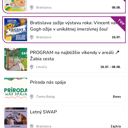
Bratislava
06.08.
TOP
Bratislava zažije výstavu roka: Vincent van
Gogh ožije v unikátnej imerzívnej šou!
Bratislava
16.07.
PROGRAM na najbližšie víkendy v areáli 📍
Žabia cesta
Levoča
26.07. - 08.08.
Príroda nás spája
Čierny Balog
Dnes
Letný SWAP
Bratislava
Zajtra