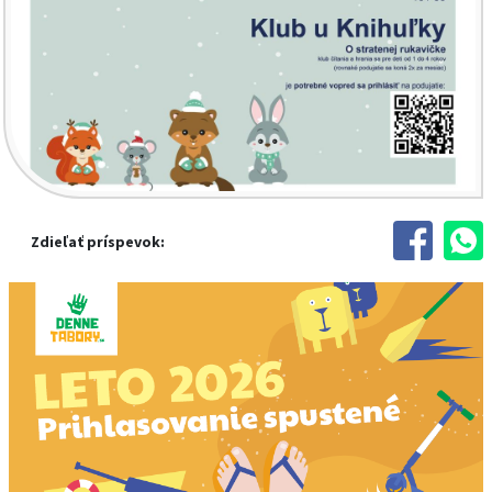
Zdieľať príspevok: