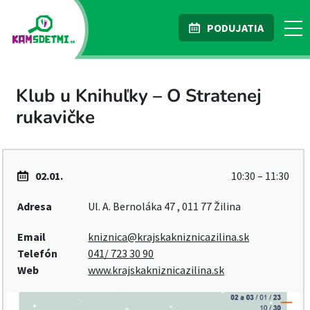
PODUJATIA
Klub u Knihuľky – O Stratenej
rukavičke
02.01.
10:30 – 11:30
Adresa
Ul. A. Bernoláka 47 , 011 77 Žilina
Email
kniznica@krajskakniznicazilina.sk
Telefón
041/ 723 30 90
Web
www.krajskakniznicazilina.sk