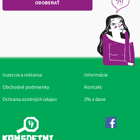
Inzercia a reklama
Informácie
Obchodné podmienky
Kontakt
Ochrana osobných údajov
2% z dane
Facebook