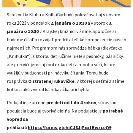
Stretnutia Klubu u Knihuľky budú pokračovať aj v novom
roku 2023 v pondelok
2. januára o 10:30
a v utorok
3.
januára o 10:30
v Krajskej knižnici v Žiline. Spoločne si
budeme čítať a rozvíjať predčitateľské kompetencie našich
najmenších. Programom nás sprevádza bábka (dievčatko
„Knihuľka“), s ktorou deti učíme nielen pesničky, básničky,
ale precvičujeme aj motoriku detí a mnoho vecí, ktoré
využijú v budúcnosti pri nácviku čítania. Tému bude
rozprávka
O stratenej rukavičke
, v ktorej s deťmi zistíme
koľko a aké zvieratká rukavička prichýlila.
Podujatie je určené
pre deti od 1 do 4 rokov
, súčasťou
podujatia bude aj tvorivá dielňa. Na podujatie je
potrebné
vopred sa
prihlíasiť:
https://forms.gle/nCJ8JjPxx1RwzceQ9