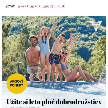
Zdroj:
www.krajskakniznicazilina.sk