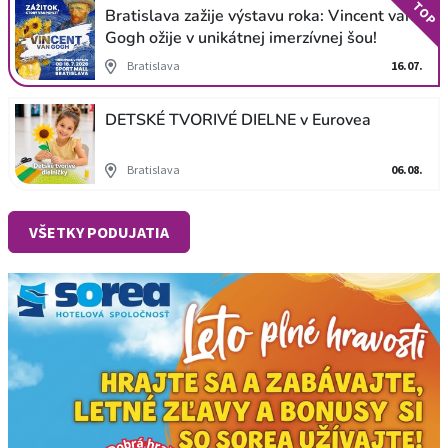
TOP
Bratislava zažije výstavu roka: Vincent van
Gogh ožije v unikátnej imerzívnej šou!
Bratislava
16.07.
DETSKÉ TVORIVÉ DIELNE v Eurovea
Bratislava
06.08.
VŠETKY PODUJATIA