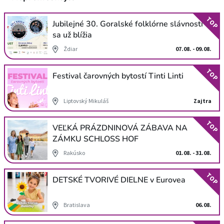
TOP
Jubilejné 30. Goralské folklórne slávnosti
sa už blížia
Ždiar
07.08. - 09.08.
TOP
Festival čarovných bytostí Tinti Linti
Liptovský Mikuláš
Zajtra
TOP
VEĽKÁ PRÁZDNINOVÁ ZÁBAVA NA
ZÁMKU SCHLOSS HOF
Rakúsko
01.08. - 31.08.
TOP
DETSKÉ TVORIVÉ DIELNE v Eurovea
Bratislava
06.08.