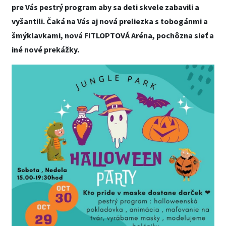
pre Vás pestrý program aby sa deti skvele zabavili a
vyšantili. Čaká na Vás aj nová preliezka s tobogánmi a
šmýklavkami, nová FITLOPTOVÁ Aréna, pochôzna sieť a
iné nové prekážky.