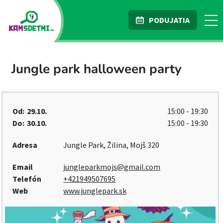
PODUJATIA
Jungle park halloween party
Od:
29.10.
15:00 - 19:30
Do:
30.10.
15:00 - 19:30
Adresa
Jungle Park, Žilina, Mojš 320
Email
jungleparkmojs@gmail.com
Telefón
+421949507695
Web
www.junglepark.sk