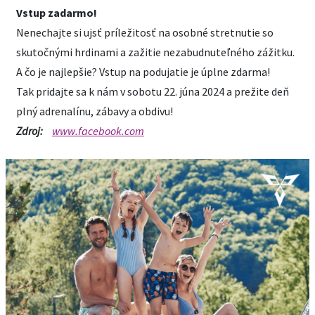
Vstup zadarmo!
Nenechajte si ujsť príležitosť na osobné stretnutie so
skutočnými hrdinami a zažitie nezabudnuteľného zážitku.
A čo je najlepšie? Vstup na podujatie je úplne zdarma!
Tak pridajte sa k nám v sobotu 22. júna 2024 a prežite deň
plný adrenalínu, zábavy a obdivu!
Zdroj:
www.facebook.com