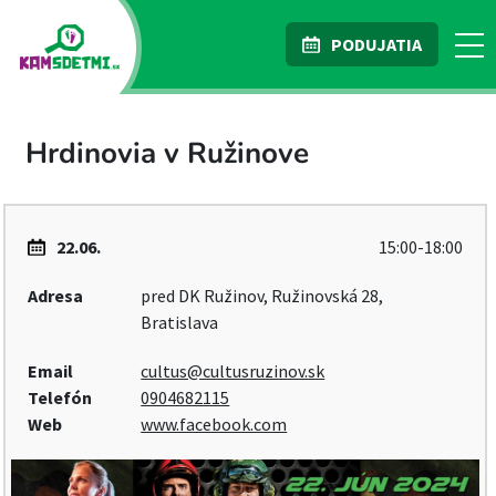
PODUJATIA
Hrdinovia v Ružinove
22.06.
15:00-18:00
Adresa
pred DK Ružinov, Ružinovská 28,
Bratislava
Email
cultus@cultusruzinov.sk
Telefón
0904682115
Web
www.facebook.com