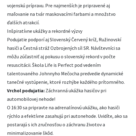
vojenskú prípravu. Pre najmenších je pripravené aj
maľovanie na tvár maskovacími farbami a množstvo
ďalších atrakcií.
Inšpiratívne ukážky a rekordné výzvy
Podujatie podporí aj Slovenský Červený kríž, Ružinovskí
hasiči a Čestná stráž Ozbrojených síl SR. Návštevníci sa
môžu zúčastniť aj pokusu o slovenský rekord v počte
resuscitácii. Škola Life is Perfect pod vedením
talentovaného Johnnyho Mečocha predvedie dynamické
tanečné vystúpenie, ktoré rozhýbe každého prítomného.
Vrchol podujatia:
Záchranná ukážka hasičov pri
automobilovej nehode!
O 16:30 sa pripravte na adrenalínovú ukážku, ako hasiči
rýchlo a efektívne zasahujú pri autonehode. Uvidíte, ako sa
postarajú s ich zručnosťou o záchranu životov a
minimalizovanie škôd.