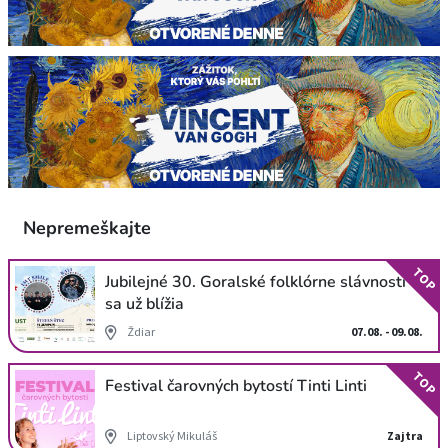
Nepremeškajte
TOP
Jubilejné 30. Goralské folklórne slávnosti
sa už blížia
Ždiar
07.08. - 09.08.
TOP
Festival čarovných bytostí Tinti Linti
Liptovský Mikuláš
Zajtra