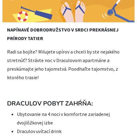
NAPÍNAVÉ DOBRODRUŽSTVO V SRDCI PREKRÁSNEJ
PRÍRODY TATIER
Radi sa bojíte? Milujete upírov a chceli by ste nejakého
stretnúť? Strávte noc v Draculovom apartmáne a
preskúmajte jeho tajomstvá. Poodhaľte tajomstvo, z
ktorého trasie!
DRACULOV POBYT ZAHŔŇA:
Ubytovanie na 4 noci v komfortne zariadenej
dvojlôžkovej izbe
Draculov uvítací drink