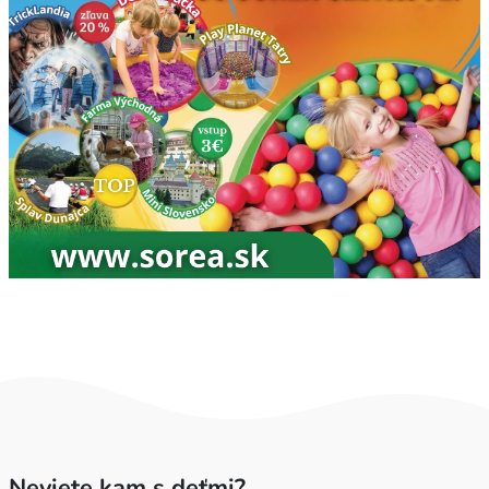
Neviete kam s deťmi?