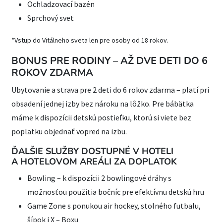
Ochladzovací bazén
Sprchový svet
*Vstup do Vitálneho sveta len pre osoby od 18 rokov.
BONUS PRE RODINY – AŽ DVE DETI DO 6
ROKOV ZDARMA
Ubytovanie a strava pre 2 deti do 6 rokov zdarma – platí pri
obsadení jednej izby bez nároku na lôžko. Pre bábätka
máme k dispozícii detskú postieľku, ktorú si viete bez
poplatku objednať vopred na izbu.
ĎALŠIE SLUŽBY DOSTUPNÉ V HOTELI
A HOTELOVOM AREÁLI ZA DOPLATOK
Bowling – k dispozícii 2 bowlingové dráhy s
možnosťou použitia bočníc pre efektívnu detskú hru
Game Zone s ponukou air hockey, stolného futbalu,
šípok i X – Boxu