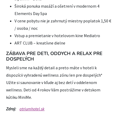
Široká ponuka masáží a ošetrení v modernom 4
Elements Day Spa
V cene pobytu nie je zahrnutý miestny poplatok 1,50 €
/ osoba / noc
Vstup a premietanie v hotelovom kine Mediatro
ART CLUB – kreatívne dielne
ZÁBAVA PRE DETI, ODDYCH A RELAX PRE
DOSPELÝCH
Mysleli sme na každý detail a preto máte v hoteli k
dispozícii vyhradenú wellness zónu len pre dospelých*
Užite si saunovanie v kľude aj bez detí v oddelenom
wellness. Deti od 4 rokov Vám postrážime v detskom
kútiku MiniMe.
Zdroj:
atriumhotel.sk