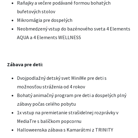
Raňajky a večere podávané formou bohatých
bufetových stolov
Mikromágia pre dospelých
Neobmedzený vstup do bazénového sveta 4 Elements
AQUA a 4 Elements WELLNESS
Zábava pre deti:
Dvojpodlažný detský svet MiniMe pre deti s
možnosťou stráženia od 4 rokov
Bohatý animačný program pre deti a dospelých plný
zábavy počas celého pobytu
1x vstup na premietanie strašidelnej rozprávky v
MediaTre s balíčkom popcornu
Halloweenska zábava s Kamarátmi z TRINITY