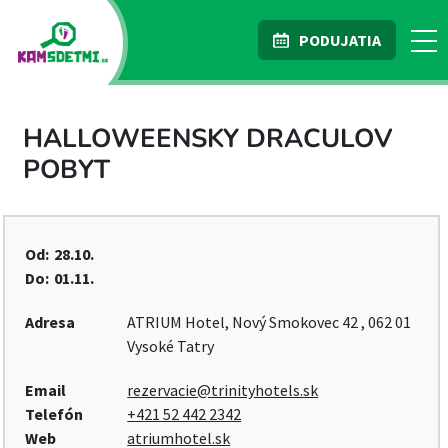
PODUJATIA
HALLOWEENSKY DRACULOV
POBYT
Od:
28.10.
Do:
01.11.
Adresa
ATRIUM Hotel, Nový Smokovec 42 , 062 01
Vysoké Tatry
Email
rezervacie@trinityhotels.sk
Telefón
+421 52 442 2342
Web
atriumhotel.sk