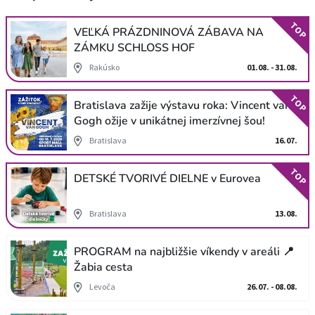
TOP
VEĽKÁ PRÁZDNINOVÁ ZÁBAVA NA
ZÁMKU SCHLOSS HOF
Rakúsko
01.08. - 31.08.
TOP
Bratislava zažije výstavu roka: Vincent van
Gogh ožije v unikátnej imerzívnej šou!
Bratislava
16.07.
TOP
DETSKÉ TVORIVÉ DIELNE v Eurovea
Bratislava
13.08.
PROGRAM na najbližšie víkendy v areáli 📍
Žabia cesta
Levoča
26.07. - 08.08.