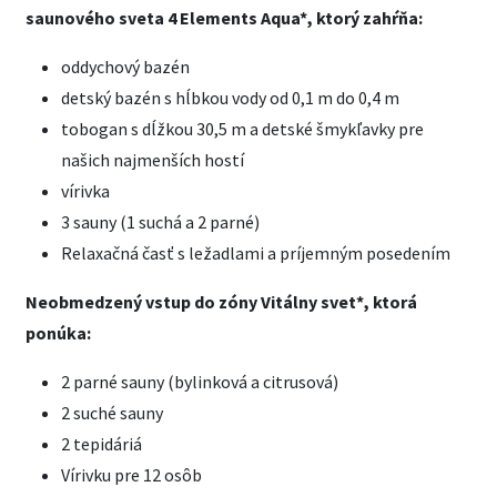
saunového sveta 4 Elements Aqua*, ktorý zahŕňa:
oddychový bazén
detský bazén s hĺbkou vody od 0,1 m do 0,4 m
tobogan s dĺžkou 30,5 m a detské šmykľavky pre
našich najmenších hostí
vírivka
3 sauny (1 suchá a 2 parné)
Relaxačná časť s ležadlami a príjemným posedením
Neobmedzený vstup do zóny Vitálny svet*, ktorá
ponúka:
2 parné sauny (bylinková a citrusová)
2 suché sauny
2 tepidáriá
Vírivku pre 12 osôb