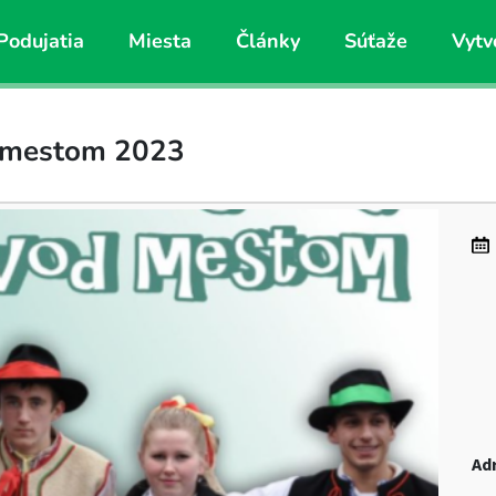
Podujatia
Miesta
Články
Súťaže
Vytv
d mestom 2023
Ad