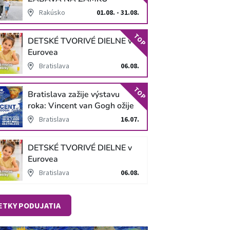
SCHLOSS HOF
Rakúsko
01.08. - 31.08.
TOP
DETSKÉ TVORIVÉ DIELNE v
Eurovea
Bratislava
06.08.
TOP
Bratislava zažije výstavu
roka: Vincent van Gogh ožije
v unikátnej imerzívnej šou!
Bratislava
16.07.
DETSKÉ TVORIVÉ DIELNE v
Eurovea
Bratislava
06.08.
ETKY PODUJATIA