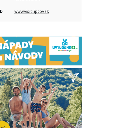
b
www.visitliptov.sk