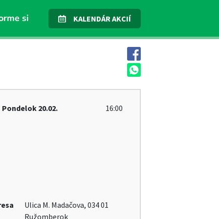
orme si
KALENDÁR AKCIÍ
Pondelok
20.02.
16:00
resa
Ulica M. Madačova, 034 01
Ružomberok