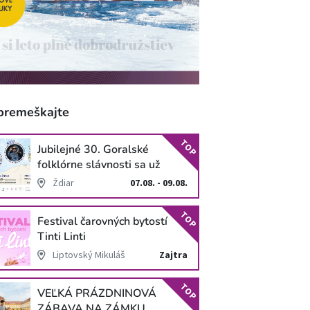
premeškajte
TOP
Jubilejné 30. Goralské
folklórne slávnosti sa už
blížia
Ždiar
07.08. - 09.08.
TOP
Festival čarovných bytostí
Tinti Linti
Liptovský Mikuláš
Zajtra
TOP
VEĽKÁ PRÁZDNINOVÁ
ZÁBAVA NA ZÁMKU