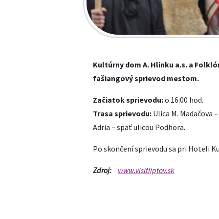
Kultúrny dom A. Hlinku a.s. a Folkl
fašiangový sprievod mestom.
Začiatok sprievodu:
o 16:00 hod.
Trasa sprievodu:
Ulica M. Madačova 
Adria – späť ulicou Podhora.
Po skončení sprievodu sa pri Hoteli K
Zdroj:
www.visitliptov.sk