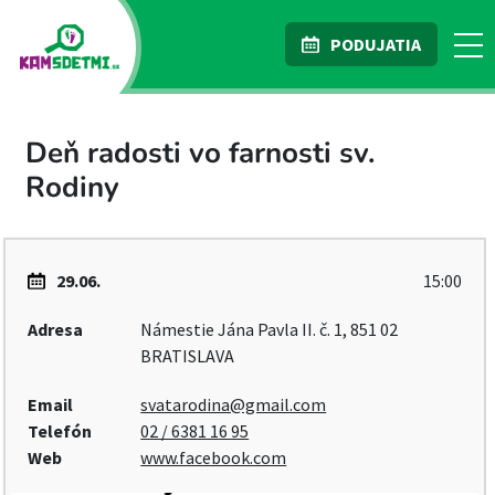
PODUJATIA
Deň radosti vo farnosti sv.
Rodiny
29.06.
15:00
Adresa
Námestie Jána Pavla II. č. 1, 851 02
BRATISLAVA
Email
svatarodina@gmail.com
Telefón
02 / 6381 16 95
Web
www.facebook.com