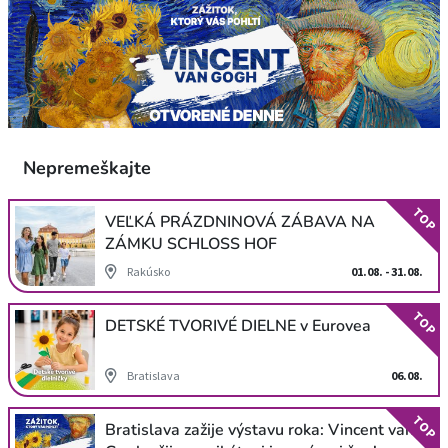
Nepremeškajte
TOP
VEĽKÁ PRÁZDNINOVÁ ZÁBAVA NA
ZÁMKU SCHLOSS HOF
Rakúsko
01.08. - 31.08.
TOP
DETSKÉ TVORIVÉ DIELNE v Eurovea
Bratislava
06.08.
TOP
Bratislava zažije výstavu roka: Vincent van