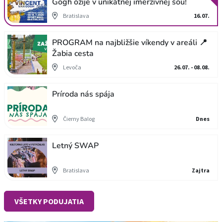
Gogh ožije v unikátnej imerzívnej šou!
Bratislava
16.07.
PROGRAM na najbližšie víkendy v areáli 📍
Žabia cesta
Levoča
26.07. - 08.08.
Príroda nás spája
Čierny Balog
Dnes
Letný SWAP
Bratislava
Zajtra
VŠETKY PODUJATIA