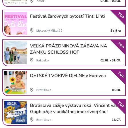
Ždiar
07.08. - 09.08.
TOP
Festival čarovných bytostí Tinti Linti
Liptovský Mikuláš
Zajtra
TOP
VEĽKÁ PRÁZDNINOVÁ ZÁBAVA NA
ZÁMKU SCHLOSS HOF
Rakúsko
01.08. - 31.08.
TOP
DETSKÉ TVORIVÉ DIELNE v Eurovea
Bratislava
06.08.
TOP
Bratislava zažije výstavu roka: Vincent van
Gogh ožije v unikátnej imerzívnej šou!
Bratislava
16.07.