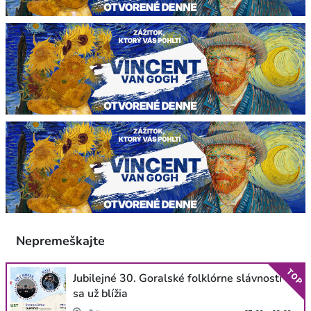
Nepremeškajte
TOP
Jubilejné 30. Goralské folklórne slávnosti
sa už blížia