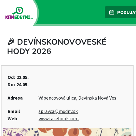
PODUJA
🎉 DEVÍNSKONOVOVESKÉ
HODY 2026
Od:
22.05.
Do:
24.05.
Adresa
Vápencovová ulica, Devínska Nová Ves
Email
spravca@mudnv.sk
Web
www.facebook.com