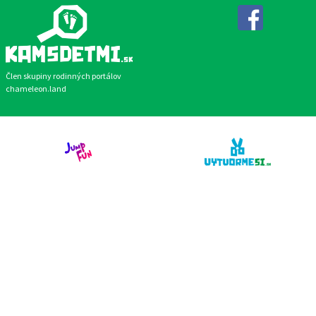
Facebook
Člen skupiny rodinných portálov
chameleon.land