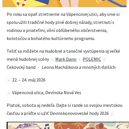
Po roku sa opäť stretneme na Vápencovej ulici, aby sme si
spolu užili tradičné hody plné dobrej nálady, stretnutí s
rodinou a priateľmi, vôní obľúbeného občerstvenia,
kolotočov a bohatého kultúrneho programu.
Tešiť sa môžete na hudobné a tanečné vystúpenia aj veľké
mená hudobnej scény
Mark Dann
POLEMIC
Čekovský band
Leona Machálkova a mnohých ďalších
22. – 24. máj 2026
Vápencová ulica, Devínska Nová Ves
Piatok, sobota aj nedeľa. Dajte si rande so svojou mestskou
časťou a príďte si užiť Devin­skonovoveské hody 2026