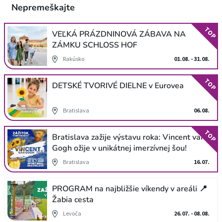
Nepremeškajte
TOP
VEĽKÁ PRÁZDNINOVÁ ZÁBAVA NA
ZÁMKU SCHLOSS HOF
Rakúsko
01.08. - 31.08.
TOP
DETSKÉ TVORIVÉ DIELNE v Eurovea
Bratislava
06.08.
TOP
Bratislava zažije výstavu roka: Vincent van
Gogh ožije v unikátnej imerzívnej šou!
Bratislava
16.07.
PROGRAM na najbližšie víkendy v areáli 📍
Žabia cesta
Levoča
26.07. - 08.08.