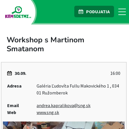
PODUJATIA
Workshop s Martinom
Smatanom
30.09.
16:00
Adresa
Galéria Ľudovíta Fullu Makovického 1 , 034
01 Ružomberok
Email
andrea.kapralikova@sng.sk
Web
www.sng.sk