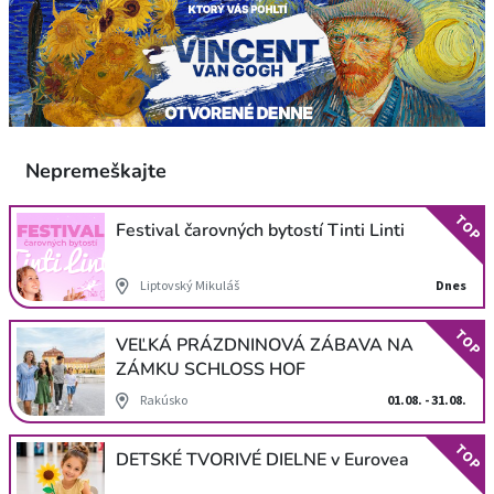
Nepremeškajte
TOP
Festival čarovných bytostí Tinti Linti
Liptovský Mikuláš
Dnes
TOP
VEĽKÁ PRÁZDNINOVÁ ZÁBAVA NA
ZÁMKU SCHLOSS HOF
Rakúsko
01.08. - 31.08.
TOP
DETSKÉ TVORIVÉ DIELNE v Eurovea