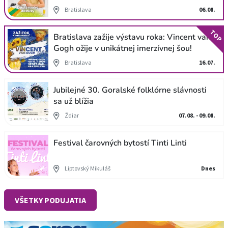
Bratislava
06.08.
TOP
Bratislava zažije výstavu roka: Vincent van
Gogh ožije v unikátnej imerzívnej šou!
Bratislava
16.07.
Jubilejné 30. Goralské folklórne slávnosti
sa už blížia
Ždiar
07.08. - 09.08.
Festival čarovných bytostí Tinti Linti
Liptovský Mikuláš
Dnes
VŠETKY PODUJATIA