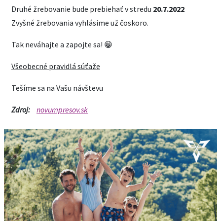
Druhé žrebovanie bude prebiehať v stredu
20.7.2022
Zvyšné žrebovania vyhlásime už čoskoro.
Tak neváhajte a zapojte sa! 😁
Všeobecné pravidlá súťaže
Tešíme sa na Vašu návštevu
Zdroj:
novumpresov.sk