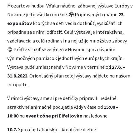
Mozartovu hudbu. Vďaka náučno-zábavnej výstave Európy v
Novume je to všetko možné. 🤩 Pripravených máme
23
exponátov
ktorých sa deti vedia dotknúť, vyskúšať ich
prípadne sa s nimi odfotiť. Celá výstava je interaktívna,
vzdelávacia a celá rodina si na nej užije množstvo zábavy.
😊 Príďte si užiť skvelý deň v Novume spoznávaním
výnimočných pamiatok jednotlivých európskych krajín.
Výstava bude umiestnená v Novume v termíne od
27.6. –
31.8.2022.
Orientačný plán celej výstavy nájdete na našom
infopulte.
V rámci výstavy sme si pre detičky pripravili nedeľné
atraktívne animačné podujatia vždy v čase od
15:00 –
18:00
na
event zóne pri Eifellovke
nasledovne:
10.7.
Spoznaj Taliansko – kreatívne dielne