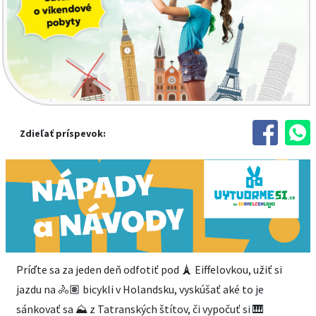
Zdieľať príspevok:
Príďte sa za jeden deň odfotiť pod 🗼 Eiffelovkou, užiť si
jazdu na 🚴🏽 bicykli v Holandsku, vyskúšať aké to je
sánkovať sa ⛰️ z Tatranských štítov, či vypočuť si 🎹