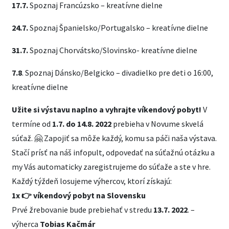
17.7.
Spoznaj Francúzsko – kreatívne dielne
24.7.
Spoznaj Španielsko/Portugalsko – kreatívne dielne
31.7.
Spoznaj Chorvátsko/Slovinsko- kreatívne dielne
7.8
. Spoznaj Dánsko/Belgicko – divadielko pre deti o 16:00,
kreatívne dielne
Užite si výstavu naplno a vyhrajte víkendový pobyt!
V
termíne od
1.7. do 14.8. 2022
prebieha v Novume skvelá
súťaž. 🤗 Zapojiť sa môže každý, komu sa páči naša výstava.
Stačí prísť na náš infopult, odpovedať na súťažnú otázku a
my Vás automaticky zaregistrujeme do súťaže a ste v hre.
Každý týždeň losujeme výhercov, ktorí získajú:
1x 👉 víkendový pobyt
na Slovensku
Prvé žrebovanie bude prebiehať v stredu
13.7. 2022
. –
výherca
Tobias Kačmár