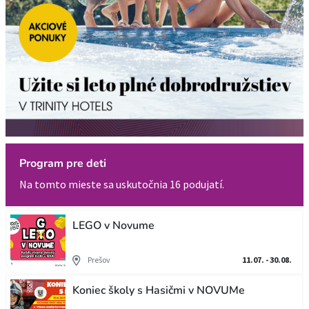
Program pre deti
Na tomto mieste sa uskutočnia 16 podujatí.
LEGO v Novume
Prešov
11.07. - 30.08.
Koniec školy s Hasičmi v NOVUMe