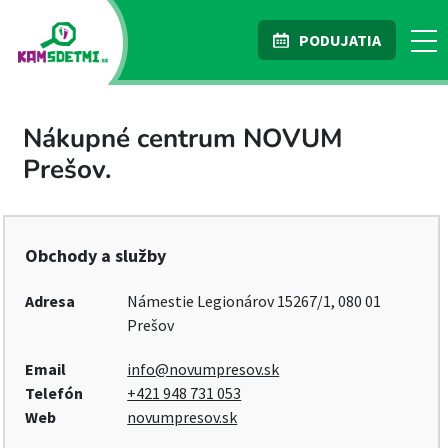
PODUJATIA
Nákupné centrum NOVUM
Prešov.
Obchody a služby
Adresa
Námestie Legionárov 15267/1, 080 01
Prešov
Email
info@novumpresov.sk
Telefón
+421 948 731 053
Web
novumpresov.sk