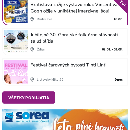
TOP
Bratislava zažije výstavu roka: Vincent van
Gogh ožije v unikátnej imerzívnej šou!
Bratislava
16.07.
Jubilejné 30. Goralské folklórne slávnosti
sa už blížia
Ždiar
07.08. - 09.08.
Festival čarovných bytostí Tinti Linti
Liptovský Mikuláš
Dnes
VŠETKY PODUJATIA