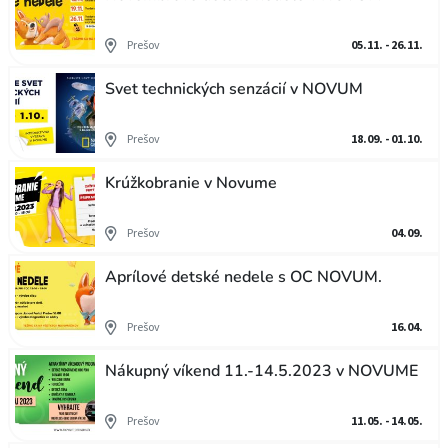
Prešov
05.11. - 26.11.
Svet technických senzácií v NOVUM
Prešov
18.09. - 01.10.
Krúžkobranie v Novume
Prešov
04.09.
Aprílové detské nedele s OC NOVUM.
Prešov
16.04.
Nákupný víkend 11.-14.5.2023 v NOVUME
Prešov
11.05. - 14.05.