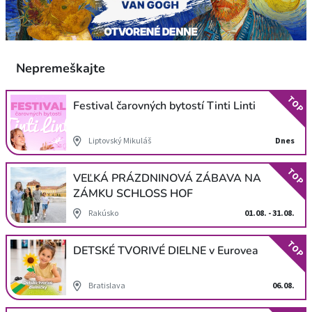
Nepremeškajte
TOP
Festival čarovných bytostí Tinti Linti
Liptovský Mikuláš
Dnes
TOP
VEĽKÁ PRÁZDNINOVÁ ZÁBAVA NA
ZÁMKU SCHLOSS HOF
Rakúsko
01.08. - 31.08.
TOP
DETSKÉ TVORIVÉ DIELNE v Eurovea
Bratislava
06.08.