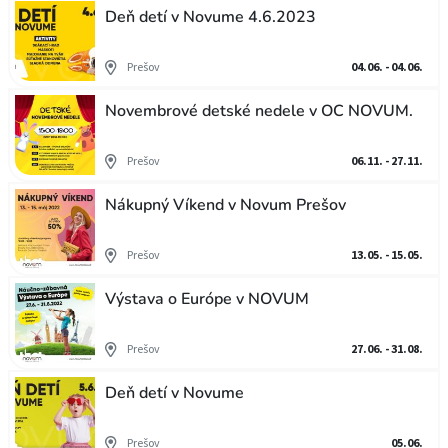
Deň detí v Novume 4.6.2023
Prešov
04.06. - 04.06.
Novembrové detské nedele v OC NOVUM.
Prešov
06.11. - 27.11.
Nákupný Víkend v Novum Prešov
Prešov
13.05. - 15.05.
Výstava o Európe v NOVUM
Prešov
27.06. - 31.08.
Deň detí v Novume
Prešov
05.06.