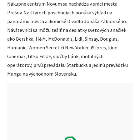
Nákupné centrum Novum sa nachádza v srdci mesta
Prešov. Na štyroch poschodiach ponúka výhľad na
panorámu mesta a ikonické Divadlo Jonáša Záborského.
Návštevníci sa môžu tešiť na desiatky svetových značiek
ako Bershka, H&M, McDonald’s, Lidl, Sinsay, Douglas,
Humanic, Women Secret či New Yorker, iStores, kino
Cinemax, fitko FitUP, služby bánk, mobilných
operátorov, prvú prevádzku Starbucks a jedinú prevádzku
Manga na východnom Slovensku.