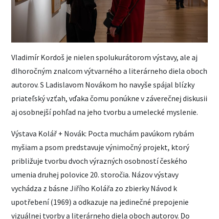
Vladimír Kordoš je nielen spolukurátorom výstavy, ale aj
dlhoročným znalcom výtvarného a literárneho diela oboch
autorov. S Ladislavom Novákom ho navyše spájal blízky
priateľský vzťah, vďaka čomu ponúkne v záverečnej diskusii
aj osobnejší pohľad na jeho tvorbu a umelecké myslenie.
Výstava Kolář + Novák: Pocta muchám pavúkom rybám
myšiam a psom predstavuje výnimočný projekt, ktorý
približuje tvorbu dvoch výrazných osobností českého
umenia druhej polovice 20. storočia. Názov výstavy
vychádza z básne Jiřího Kolářa zo zbierky Návod k
upotřebení (1969) a odkazuje na jedinečné prepojenie
vizuálnej tvorby a literárneho diela oboch autorov. Do