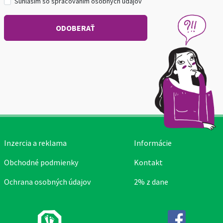
Súhlasím so spracovaním osobných údajov
Inzercia a reklama
Informácie
Obchodné podmienky
Kontakt
Ochrana osobných údajov
2% z dane
Facebook