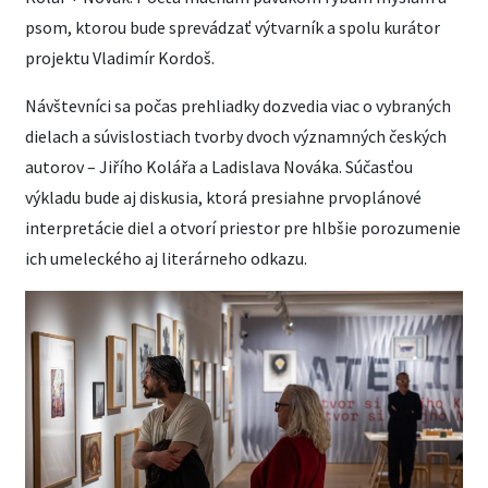
psom, ktorou bude sprevádzať výtvarník a spolu kurátor
projektu Vladimír Kordoš.
Návštevníci sa počas prehliadky dozvedia viac o vybraných
dielach a súvislostiach tvorby dvoch významných českých
autorov – Jiřího Kolářa a Ladislava Nováka. Súčasťou
výkladu bude aj diskusia, ktorá presiahne prvoplánové
interpretácie diel a otvorí priestor pre hlbšie porozumenie
ich umeleckého aj literárneho odkazu.