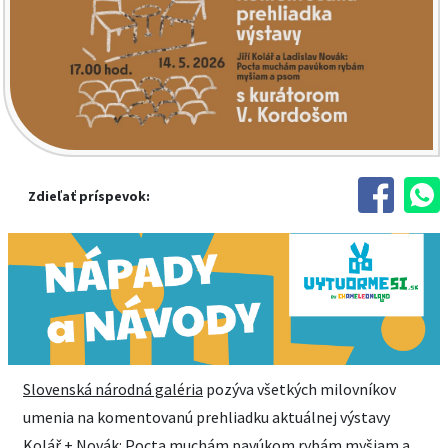
Zdieľať príspevok:
Slovenská národná galéria
pozýva všetkých milovníkov
umenia na komentovanú prehliadku aktuálnej výstavy
Kolář + Novák: Pocta muchám pavúkom rybám myšiam a