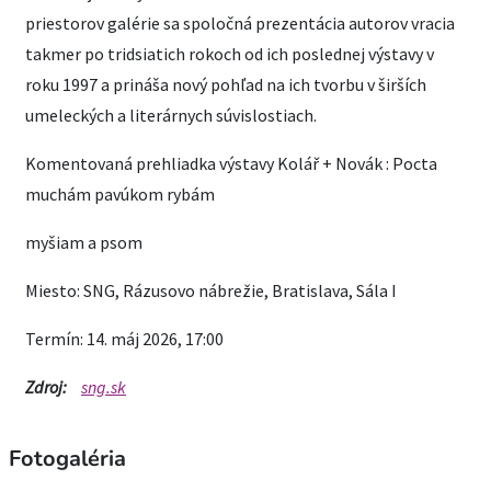
priestorov galérie sa spoločná prezentácia autorov vracia
takmer po tridsiatich rokoch od ich poslednej výstavy v
roku 1997 a prináša nový pohľad na ich tvorbu v širších
umeleckých a literárnych súvislostiach.
Komentovaná prehliadka výstavy Kolář + Novák : Pocta
muchám pavúkom rybám
myšiam a psom
Miesto: SNG, Rázusovo nábrežie, Bratislava, Sála I
Termín: 14. máj 2026, 17:00
Zdroj:
sng.sk
Fotogaléria