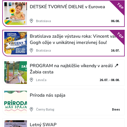
TOP
DETSKÉ TVORIVÉ DIELNE v Eurovea
Bratislava
06.08.
TOP
Bratislava zažije výstavu roka: Vincent van
Gogh ožije v unikátnej imerzívnej šou!
Bratislava
16.07.
PROGRAM na najbližšie víkendy v areáli 📍
Žabia cesta
Levoča
26.07. - 08.08.
Príroda nás spája
Čierny Balog
Dnes
Letný SWAP