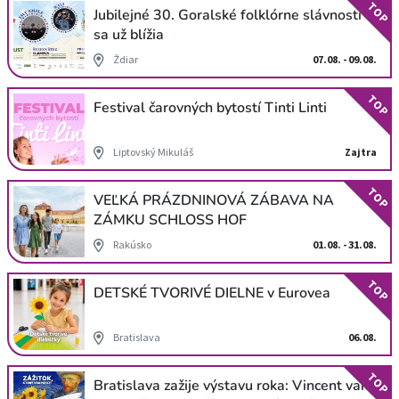
TOP
Jubilejné 30. Goralské folklórne slávnosti
sa už blížia
Ždiar
07.08. - 09.08.
TOP
Festival čarovných bytostí Tinti Linti
Liptovský Mikuláš
Zajtra
TOP
VEĽKÁ PRÁZDNINOVÁ ZÁBAVA NA
ZÁMKU SCHLOSS HOF
Rakúsko
01.08. - 31.08.
TOP
DETSKÉ TVORIVÉ DIELNE v Eurovea
Bratislava
06.08.
TOP
Bratislava zažije výstavu roka: Vincent van