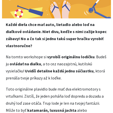
Každé dieťa chce mať auto, lietadlo alebo loď na
diaľkové ovládanie. Niet divu, keďže s nimi zažije kopec
zábavy! No a čo tak si jednu takú super hračku vyrobiť
vlastnoručne?
Na tomto workshope si
vyrobíš originálnu lodičku
. Budeš
ju
ovládať na diaľku
, a to cez naozajstnú, kutilskú
vysielačku!
Uvidíš detailne každú jednu súčiastku
, ktorá
prenáša tvoje príkazy až k loďke.
Toto originálne plavidlo bude mať dva elektromotory s
vrtuľkami. Zistíš, že jeden poháňa loď dopredu a dozadu a
druhý loď zase otáča. Trup lode je len na tvojej fantázii.
Môže to byť
katamarán, luxusná jachta
alebo