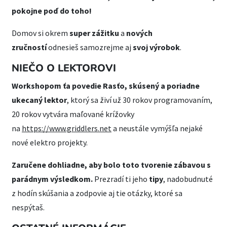
pokojne poď do toho!
Domov si okrem
super zážitku
a
nových
zručností
odnesieš samozrejme aj
svoj výrobok
.
NIEČO O LEKTOROVI
Workshopom ťa povedie Rasťo,
skúsený a poriadne
ukecaný lektor
, ktorý sa živí už 30 rokov programovaním,
20 rokov vytvára maľované krížovky
na
https://www.griddlers.net
a neustále vymýšľa nejaké
nové elektro projekty.
Zaručene dohliadne, aby bolo toto tvorenie zábavou s
parádnym výsledkom.
Prezradí ti jeho
tipy
, nadobudnuté
z hodín skúšania a zodpovie aj tie otázky, ktoré sa
nespýtaš.