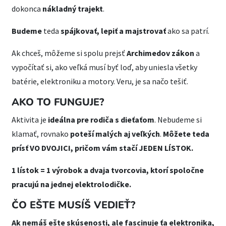
dokonca
nákladný trajekt
.
Budeme
teda
spájkovať, lepiť
a majstrovať
ako sa patrí.
Ak chceš, môžeme si spolu prejsť
Archimedov zákon
a
vypočítať si, ako veľká musí byť loď, aby uniesla všetky
batérie, elektroniku a motory. Veru, je sa načo tešiť.
AKO TO FUNGUJE?
Aktivita je
ideálna
pre rodiča s dieťaťom
. Nebudeme si
klamať, rovnako
poteší malých aj veľkých
.
M
ôžete teda
prísť VO DVOJICI, pričom vám stačí JEDEN LÍSTOK.
1 lístok = 1 výrobok a dvaja tvorcovia, ktorí spoločne
pracujú na jednej elektrolodičke.
ČO EŠTE MUSÍŠ VEDIEŤ?
Ak nemáš ešte skúsenosti, ale fascinuje ťa elektronika,