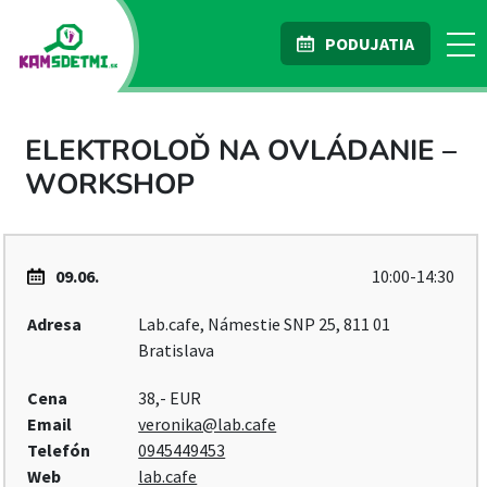
PODUJATIA
ELEKTROLOĎ NA OVLÁDANIE –
WORKSHOP
09.06.
10:00-14:30
Adresa
Lab.cafe, Námestie SNP 25, 811 01
Bratislava
Cena
38,- EUR
Email
veronika@lab.cafe
Telefón
0945449453
Web
lab.cafe