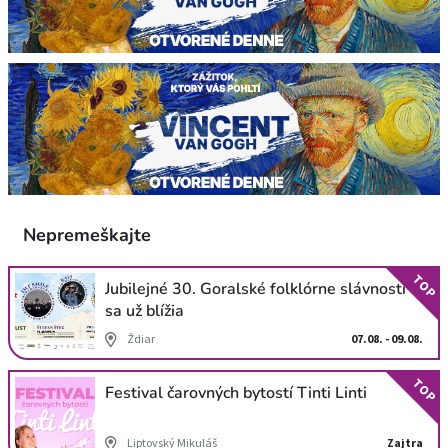
Nepremeškajte
TOP
Jubilejné 30. Goralské folklórne slávnosti
sa už blížia
Ždiar
07.08. - 09.08.
TOP
Festival čarovných bytostí Tinti Linti
Liptovský Mikuláš
Zajtra