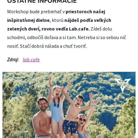
OSTATNÉ INFORMÁCIE
Workshop bude prebiehať v
priestoroch našej
inšpiratívnej dielne
, ktorú
nájdeš podľa veľkých
zelených dverí, rovno vedľa Lab.cafe.
Zídeš dolu
schodmi, odbočíš doľava a si tam. Netreba si so sebou nič
nosiť. Stačí dobrá nálada a chuť tvoriť.
Zdroj:
lab.cafe