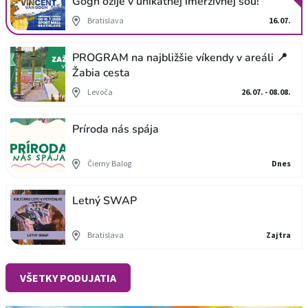
Gogh ožije v unikátnej imerzívnej šou!
Bratislava
16.07.
PROGRAM na najbližšie víkendy v areáli 📍
Žabia cesta
Levoča
26.07. - 08.08.
Príroda nás spája
Čierny Balog
Dnes
Letný SWAP
Bratislava
Zajtra
VŠETKY PODUJATIA