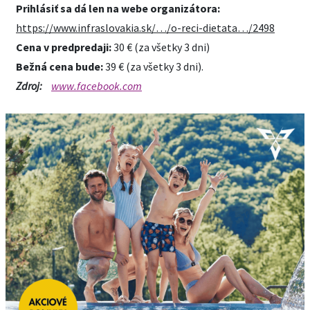
Prihlásiť sa dá len na webe organizátora:
https://www.infraslovakia.sk/…/o-reci-dietata…/2498
Cena v predpredaji:
30 € (za všetky 3 dni)
Bežná cena bude:
39 € (za všetky 3 dni).
Zdroj:
www.facebook.com