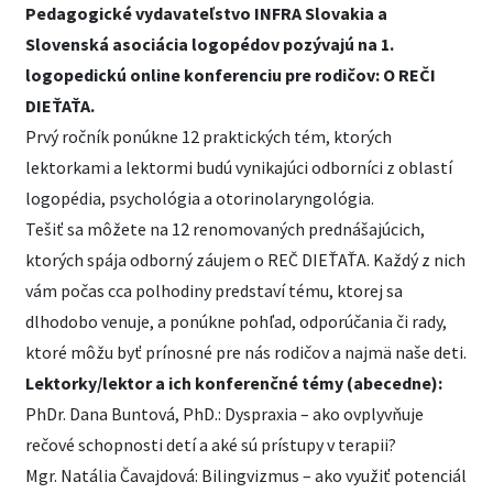
Pedagogické vydavateľstvo INFRA Slovakia a
Slovenská asociácia logopédov pozývajú na 1.
logopedickú online konferenciu pre rodičov: O REČI
DIEŤAŤA.
Prvý ročník ponúkne 12 praktických tém, ktorých
lektorkami a lektormi budú vynikajúci odborníci z oblastí
logopédia, psychológia a otorinolaryngológia.
Tešiť sa môžete na 12 renomovaných prednášajúcich,
ktorých spája odborný záujem o REČ DIEŤAŤA. Každý z nich
vám počas cca polhodiny predstaví tému, ktorej sa
dlhodobo venuje, a ponúkne pohľad, odporúčania či rady,
ktoré môžu byť prínosné pre nás rodičov a najmä naše deti.
Lektorky/lektor a ich konferenčné témy (abecedne):
PhDr. Dana Buntová, PhD.: Dyspraxia – ako ovplyvňuje
rečové schopnosti detí a aké sú prístupy v terapii?
Mgr. Natália Čavajdová: Bilingvizmus – ako využiť potenciál