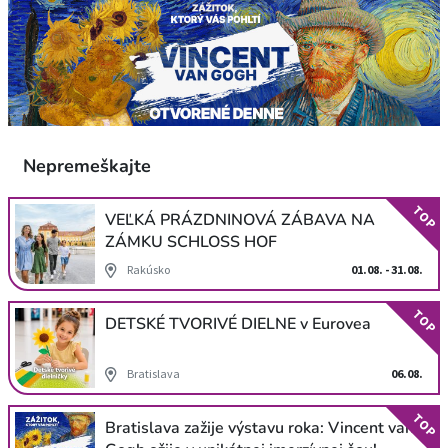
Nepremeškajte
TOP
VEĽKÁ PRÁZDNINOVÁ ZÁBAVA NA
ZÁMKU SCHLOSS HOF
Rakúsko
01.08. - 31.08.
TOP
DETSKÉ TVORIVÉ DIELNE v Eurovea
Bratislava
06.08.
TOP
Bratislava zažije výstavu roka: Vincent van