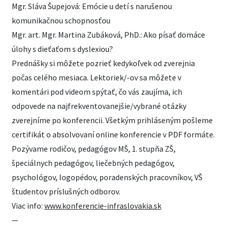
Mgr. Sláva Šupejová: Emócie u detí s narušenou
komunikačnou schopnosťou
Mgr. art. Mgr. Martina Zubáková, PhD.: Ako písať domáce
úlohy s dieťaťom s dyslexiou?
Prednášky si môžete pozrieť kedykoľvek od zverejnia
počas celého mesiaca. Lektoriek/-ov sa môžete v
komentári pod videom spýtať, čo vás zaujíma, ich
odpovede na najfrekventovanejšie/vybrané otázky
zverejníme po konferencii. Všetkým prihláseným pošleme
certifikát o absolvovaní online konferencie v PDF formáte.
Pozývame rodičov, pedagógov MŠ, 1. stupňa ZŠ,
špeciálnych pedagógov, liečebných pedagógov,
psychológov, logopédov, poradenských pracovníkov, VŠ
študentov príslušných odborov.
Viac info:
www.konferencie-infraslovakia.sk
—