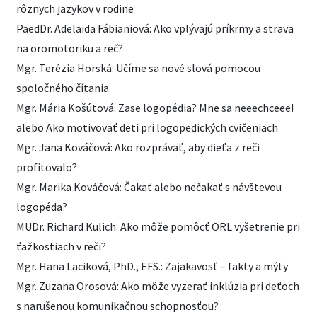
rôznych jazykov v rodine
PaedDr. Adelaida Fábianiová: Ako vplývajú príkrmy a strava
na oromotoriku a reč?
Mgr. Terézia Horská: Učíme sa nové slová pomocou
spoločného čítania
Mgr. Mária Košútová: Zase logopédia? Mne sa neeechceee!
alebo Ako motivovať deti pri logopedických cvičeniach
Mgr. Jana Kováčová: Ako rozprávať, aby dieťa z reči
profitovalo?
Mgr. Marika Kováčová: Čakať alebo nečakať s návštevou
logopéda?
MUDr. Richard Kulich: Ako môže pomôcť ORL vyšetrenie pri
ťažkostiach v reči?
Mgr. Hana Laciková, PhD., EFS.: Zajakavosť – fakty a mýty
Mgr. Zuzana Orosová: Ako môže vyzerať inklúzia pri deťoch
s narušenou komunikačnou schopnosťou?