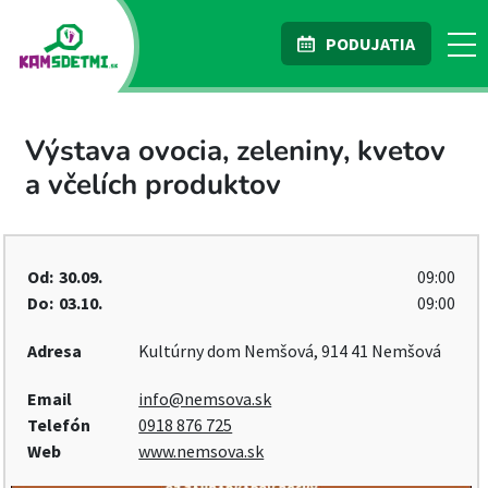
PODUJATIA
Výstava ovocia, zeleniny, kvetov
a včelích produktov
Od:
30.09.
09:00
Do:
03.10.
09:00
Adresa
Kultúrny dom Nemšová, 914 41 Nemšová
Email
info@nemsova.sk
Telefón
0918 876 725
Web
www.nemsova.sk