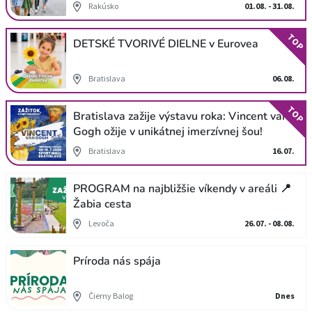
Rakúsko
01.08. - 31.08.
TOP
DETSKÉ TVORIVÉ DIELNE v Eurovea
Bratislava
06.08.
TOP
Bratislava zažije výstavu roka: Vincent van
Gogh ožije v unikátnej imerzívnej šou!
Bratislava
16.07.
PROGRAM na najbližšie víkendy v areáli 📍
Žabia cesta
Levoča
26.07. - 08.08.
Príroda nás spája
Čierny Balog
Dnes