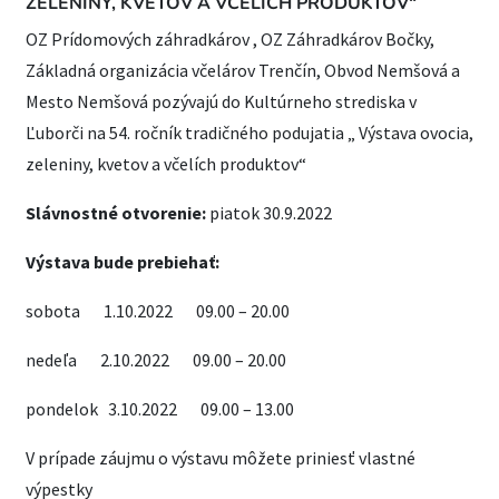
ZELENINY, KVETOV A VČELÍCH PRODUKTOV“
OZ Prídomových záhradkárov , OZ Záhradkárov Bočky,
Základná organizácia včelárov Trenčín, Obvod Nemšová a
Mesto Nemšová pozývajú do Kultúrneho strediska v
Ľuborči na 54. ročník tradičného podujatia „ Výstava ovocia,
zeleniny, kvetov a včelích produktov“
Slávnostné otvorenie:
piatok 30.9.2022
Výstava bude prebiehať:
sobota 1.10.2022 09.00 – 20.00
nedeľa 2.10.2022 09.00 – 20.00
pondelok 3.10.2022 09.00 – 13.00
V prípade záujmu o výstavu môžete priniesť vlastné
výpestky