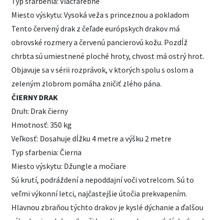
Typ sfarbenia: Viacfarebné
Miesto výskytu: Vysoká veža s princeznou a pokladom
Tento červený drak z čeľade európskych drakov má
obrovské rozmery a červenú pancierovú kožu. Pozdĺž
chrbta sú umiestnené ploché hroty, chvost má ostrý hrot.
Objavuje sa v sérii rozprávok, v ktorých spolu s oslom a
zeleným zlobrom pomáha zničiť zlého pána.
ČIERNY DRAK
Druh: Drak čierny
Hmotnosť: 350 kg
Veľkosť: Dosahuje dĺžku 4 metre a výšku 2 metre
Typ sfarbenia: Čierna
Miesto výskytu: Džungle a močiare
Sú krutí, podráždení a nepoddajní voči votrelcom. Sú to
veľmi výkonní letci, najčastejšie útočia prekvapením.
Hlavnou zbraňou týchto drakov je kyslé dýchanie a ďalšou