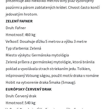
prezentuje ako niekoľko metrov dlhý plaz vyzbrojený
pazúrmi a párom zablatených krídiel. Chvost často končí
jedovatým hrotom.
ZELENÝ FAFNER
Druh: Fafner
Hmotnosť: 460 kg
Veľkosť: Dosahuje dĺžku 5 metrov a výšku 3 metre
Typ sfarbenia: Zelená
Miesto výskytu: Germánska mytológia
Zelená príšera z germánskej mytológie, ktorá bránila
poklad a vyvolávala strach striekaním jedu. Tolkien,
inšpirovaný Völsung ságou, použil motív draka v románe
Hobit na vytvorenie draka Šmaka (Smaug).
EURÓPSKY ČERVENÝ DRAK
Druh: Červený drak
Hmotnosť: 540 kg