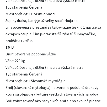
Veľkosť: Dosahuje dĺžku 5 metrov a výšku 3 metre
Typ sfarbenia: Červená
Miesto výskytu: Horské oblasti
Šupiny draka, ktorý je už veľký, sa sfarbujú do
tmavočervena a prestanú sa tak výrazne lesknúť, navyše sa
okrajoch otupia. Čím je drak starší, tým sú šupiny väčšie,
hrubšie a tvrdšie.
ZMIJ
Druh: Stvorenie podobné vážke
Váha: 220 kg
Veľkosť: Dosahuje dĺžku 3 metre a výšku 2 metre
Typ sfarbenia: Červená
Miesto výskytu: Slovanská mytológia
Żmij (slovanská mytológia) – stvorenie podobné drakovi,
ktoré sa objavuje v kultúre všetkých slovanských národov.
Boli zobrazované ako hady s krídlami alebo ako iné plazivé