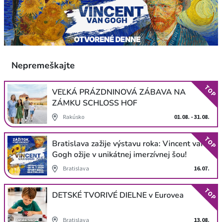
Nepremeškajte
TOP
VEĽKÁ PRÁZDNINOVÁ ZÁBAVA NA
ZÁMKU SCHLOSS HOF
Rakúsko
01.08. - 31.08.
TOP
Bratislava zažije výstavu roka: Vincent van
Gogh ožije v unikátnej imerzívnej šou!
Bratislava
16.07.
TOP
DETSKÉ TVORIVÉ DIELNE v Eurovea
Bratislava
13.08.