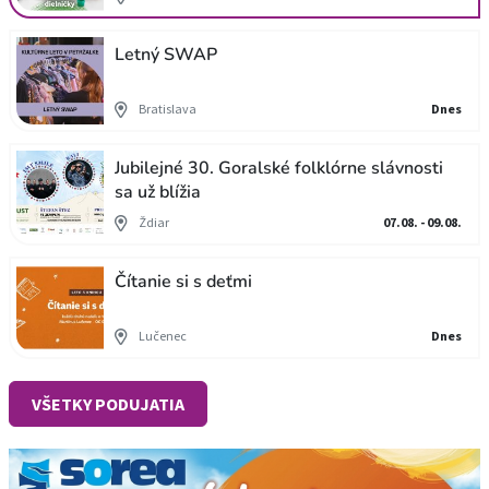
Letný SWAP
Bratislava
Dnes
Jubilejné 30. Goralské folklórne slávnosti
sa už blížia
Ždiar
07.08. - 09.08.
Čítanie si s deťmi
Lučenec
Dnes
VŠETKY PODUJATIA