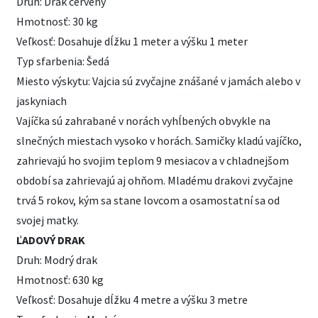
Druh: Drak červený
Hmotnosť: 30 kg
Veľkosť: Dosahuje dĺžku 1 meter a výšku 1 meter
Typ sfarbenia: Šedá
Miesto výskytu: Vajcia sú zvyčajne znášané v jamách alebo v
jaskyniach
Vajíčka sú zahrabané v norách vyhĺbených obvykle na
slnečných miestach vysoko v horách. Samičky kladú vajíčko,
zahrievajú ho svojim teplom 9 mesiacov a v chladnejšom
období sa zahrievajú aj ohňom. Mladému drakovi zvyčajne
trvá 5 rokov, kým sa stane lovcom a osamostatní sa od
svojej matky.
ĽADOVÝ DRAK
Druh: Modrý drak
Hmotnosť: 630 kg
Veľkosť: Dosahuje dĺžku 4 metre a výšku 3 metre