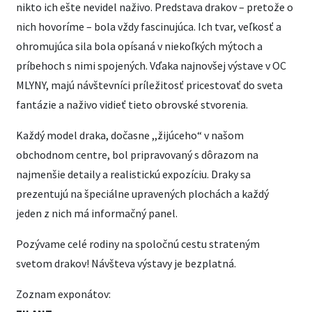
nikto ich ešte nevidel naživo. Predstava drakov – pretože o
nich hovoríme – bola vždy fascinujúca. Ich tvar, veľkosť a
ohromujúca sila bola opísaná v niekoľkých mýtoch a
príbehoch s nimi spojených. Vďaka najnovšej výstave v OC
MLYNY, majú návštevníci príležitosť pricestovať do sveta
fantázie a naživo vidieť tieto obrovské stvorenia.
Každý model draka, dočasne ,,žijúceho“ v našom
obchodnom centre, bol pripravovaný s dôrazom na
najmenšie detaily a realistickú expozíciu. Draky sa
prezentujú na špeciálne upravených plochách a každý
jeden z nich má informačný panel.
Pozývame celé rodiny na spoločnú cestu strateným
svetom drakov! Návšteva výstavy je bezplatná.
Zoznam exponátov: