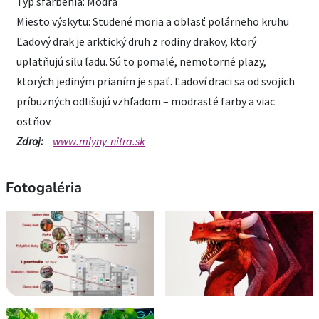
Typ sfarbenia: Modrá
Miesto výskytu: Studené moria a oblasť polárneho kruhu
Ľadový drak je arktický druh z rodiny drakov, ktorý
uplatňujú silu ľadu. Sú to pomalé, nemotorné plazy,
ktorých jediným prianím je spať. Ľadoví draci sa od svojich
príbuzných odlišujú vzhľadom – modrasté farby a viac
ostňov.
Zdroj:
www.mlyny-nitra.sk
Fotogaléria