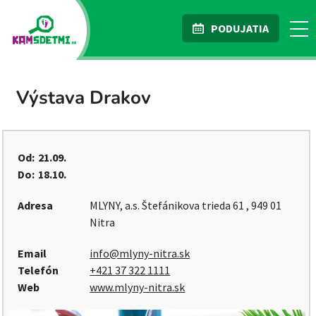
PODUJATIA
Výstava Drakov
Od:
21.09.
Do:
18.10.
Adresa
MLYNY, a.s. Štefánikova trieda 61 , 949 01
Nitra
Email
info@mlyny-nitra.sk
Telefón
+421 37 322 1111
Web
www.mlyny-nitra.sk