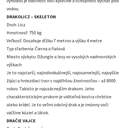
výhodou je odolnosť voči kyseline a schopnosť dýchať pod
vodou.
DRAKOLICZ – SKELETON
Druh: Licz
Hmotnosť: 750 kg
Veľkosť: Dosahuje dĺžku 7 metrov a výšku 4 metre
Typ sfarbenia: Čierna a fialová
Miesto výskytu: Džungle a lesy vo vysokých nadmorských
výškach
Je to najstarší, najindividuálnejší, najosamelejší, najvyššie
žijúci a hniezdiaci tvor s najdlhšou životnosťou – až 8000
rokov. Takisto je najvzácnejším drakom. Jeho
charakteristickým prvkom je viditeľná kostra chrbtice
alebo krídel. Je to veľmi odolný drak a je imúnny voči
väčšine kúziel a látok.
DRAČIE VAJCE