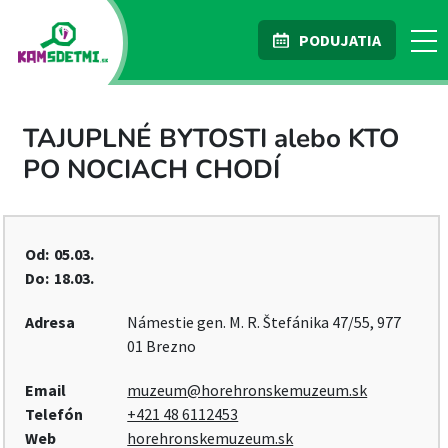
PODUJATIA
TAJUPLNÉ BYTOSTI alebo KTO
PO NOCIACH CHODÍ
Od:
05.03.
Do:
18.03.
Adresa
Námestie gen. M. R. Štefánika 47/55, 977
01 Brezno
Email
muzeum@horehronskemuzeum.sk
Telefón
+421 48 6112453
Web
horehronskemuzeum.sk