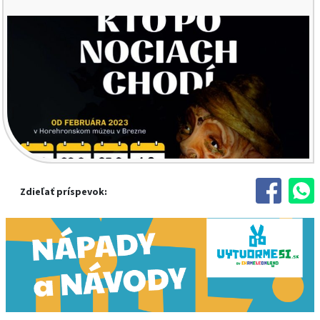
Zdieľať príspevok: