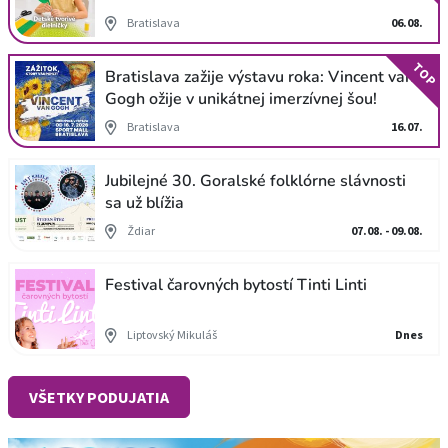
Bratislava
06.08.
TOP
Bratislava zažije výstavu roka: Vincent van
Gogh ožije v unikátnej imerzívnej šou!
Bratislava
16.07.
Jubilejné 30. Goralské folklórne slávnosti
sa už blížia
Ždiar
07.08. - 09.08.
Festival čarovných bytostí Tinti Linti
Liptovský Mikuláš
Dnes
VŠETKY PODUJATIA