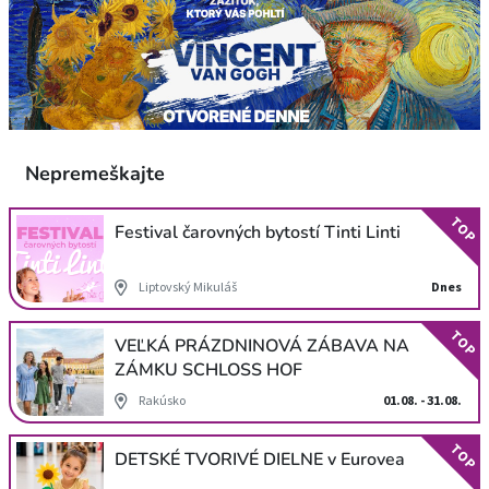
Nepremeškajte
TOP
Festival čarovných bytostí Tinti Linti
Liptovský Mikuláš
Dnes
TOP
VEĽKÁ PRÁZDNINOVÁ ZÁBAVA NA
ZÁMKU SCHLOSS HOF
Rakúsko
01.08. - 31.08.
TOP
DETSKÉ TVORIVÉ DIELNE v Eurovea