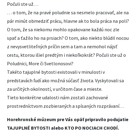
Počuli ste už…
… o tom, že na pravé poludnie sa nesmelo pracovať, ale na
pár minút obmedziť prácu, hlavne ak to bola práca na poli?
O tom, že sa niekomu mohlo opakovane každú noc zle
spať a ťažilo ho na prsiach? O tom, ako niekto blúdil nocou
z nevysvetliteľných príčin sem a tam a nemohol nájsť
cestu, ktorou išiel predtým i niekoľkokrát? Počuli ste už o
Poludnici, More či Svetlonosovi?
Takéto tajuplné bytosti existovali v minulosti v
predstavách ľudí ako možná súčasť života. Vyskytovali sa
za určitých okolností, v určitom čase a mieste.
Tieto konkrétne udalosti nám zostali zachované
prostredníctvom zozbieraných a spísaných rozprávaní…
Horehronské múzeum pre Vás opäť pripravilo podujatie
TAJUPLNÉ BYTOSTI alebo KTO PO NOCIACH CHODÍ.