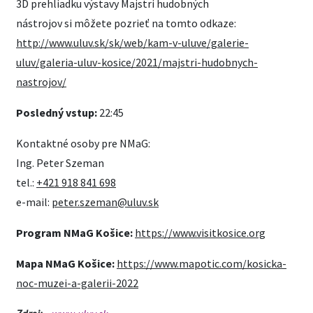
3D prehliadku výstavy Majstri hudobných
nástrojov si môžete pozrieť na tomto odkaze:
http://www.uluv.sk/sk/web/kam-v-uluve/galerie-
uluv/galeria-uluv-kosice/2021/majstri-hudobnych-
nastrojov/
Posledný vstup:
22:45
Kontaktné osoby pre NMaG:
Ing. Peter Szeman
tel.:
+421 918 841 698
e-mail:
peter.szeman@uluv.sk
Program NMaG Košice:
https://www.visitkosice.org
Mapa NMaG Košice:
https://www.mapotic.com/kosicka-
noc-muzei-a-galerii-2022