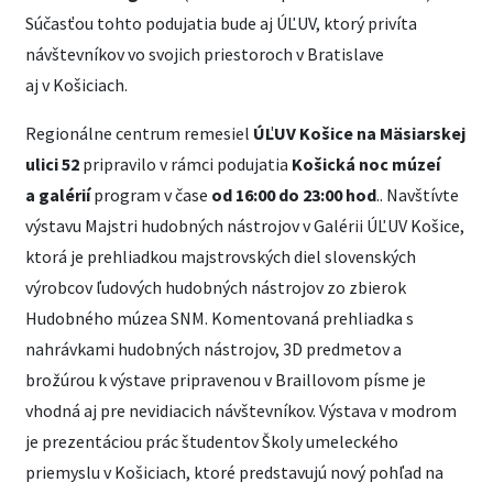
Súčasťou tohto podujatia bude aj ÚĽUV, ktorý privíta
návštevníkov vo svojich priestoroch v Bratislave
aj v Košiciach.
Regionálne centrum remesiel
ÚĽUV Košice na Mäsiarskej
ulici 52
pripravilo v rámci podujatia
Košická noc múzeí
a galérií
program v čase
od 16:00 do 23:00 hod
.. Navštívte
výstavu Majstri hudobných nástrojov v Galérii ÚĽUV Košice,
ktorá je prehliadkou majstrovských diel slovenských
výrobcov ľudových hudobných nástrojov zo zbierok
Hudobného múzea SNM. Komentovaná prehliadka s
nahrávkami hudobných nástrojov, 3D predmetov a
brožúrou k výstave pripravenou v Braillovom písme je
vhodná aj pre nevidiacich návštevníkov. Výstava v modrom
je prezentáciou prác študentov Školy umeleckého
priemyslu v Košiciach, ktoré predstavujú nový pohľad na