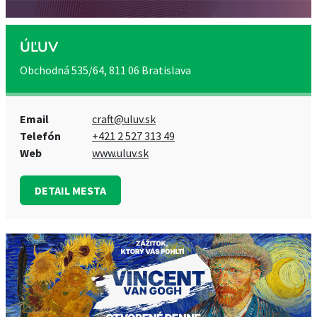
ÚĽUV
Obchodná 535/64, 811 06 Bratislava
Email
craft@uluv.sk
Telefón
+421 2 527 313 49
Web
www.uluv.sk
DETAIL MESTA