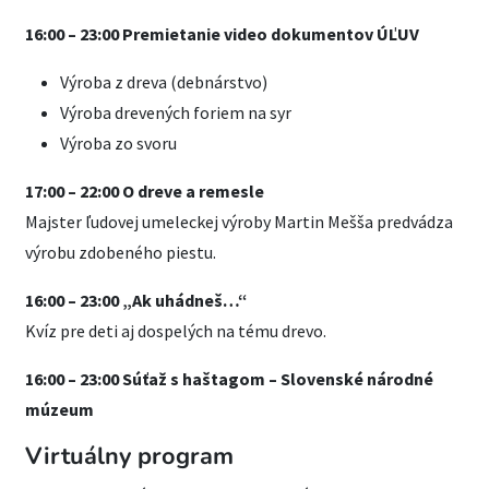
16:00 – 23:00 Premietanie video dokumentov ÚĽUV
Výroba z dreva (debnárstvo)
Výroba drevených foriem na syr
Výroba zo svoru
17:00 – 22:00 O dreve a remesle
Majster ľudovej umeleckej výroby Martin Mešša predvádza
výrobu zdobeného piestu.
16:00 – 23:00 „Ak uhádneš…“
Kvíz pre deti aj dospelých na tému drevo.
16:00 – 23:00 Súťaž s haštagom – Slovenské národné
múzeum
Virtuálny program