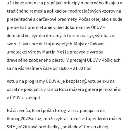
úžitkové umenie a prepájajú princípy moderného dizajnu a
tradičného remesla aplikáciou modrotlačových vzorov na
prezentačné a darčekové predmety. Počas celej akcie bude
prebiehať premietanie video dokumentov ÚĽUV –
debnárstvo, výroba drevených foriem na syr, výroba zo
svoru či kvíz pre deti aj dospelých. Majster ľudovej
umeleckej výroby Martin Mešša predvedie výrobu
dreveného zdobeného piestu. V predajni ÚĽUV v Košiciach
sa na vás tešíme v čase od 16:00 – 21:00 hod.
Vstup na programy ÚĽUV-u je bezplatný, vstupenku na
ostatné podujatia v rámci Noci múzeí a galérií je možné si
v ÚĽUV-e zakúpiť.
Návštevníci, ktorí pošlú fotografiu z podujatia na
#nmag2022sutaz, môžu vyhrať ročné vstupenky do múzeí
SNM, zážitkové prehliadky „pokladov“ Univerzitnej