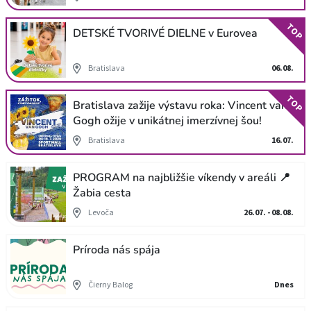
TOP
DETSKÉ TVORIVÉ DIELNE v Eurovea
Bratislava
06.08.
TOP
Bratislava zažije výstavu roka: Vincent van
Gogh ožije v unikátnej imerzívnej šou!
Bratislava
16.07.
PROGRAM na najbližšie víkendy v areáli 📍
Žabia cesta
Levoča
26.07. - 08.08.
Príroda nás spája
Čierny Balog
Dnes