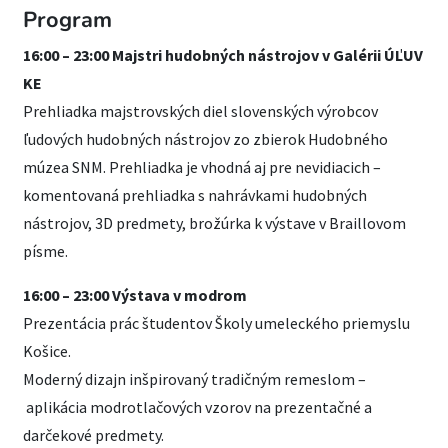
Program
16:00 – 23:00 Majstri hudobných nástrojov v Galérii ÚĽUV
KE
Prehliadka majstrovských diel slovenských výrobcov
ľudových hudobných nástrojov zo zbierok Hudobného
múzea SNM. Prehliadka je vhodná aj pre nevidiacich –
komentovaná prehliadka s nahrávkami hudobných
nástrojov, 3D predmety, brožúrka k výstave v Braillovom
písme.
16:00 – 23:00 Výstava v modrom
Prezentácia prác študentov Školy umeleckého priemyslu
Košice.
Moderný dizajn inšpirovaný tradičným remeslom –
aplikácia modrotlačových vzorov na prezentačné a
darčekové predmety.