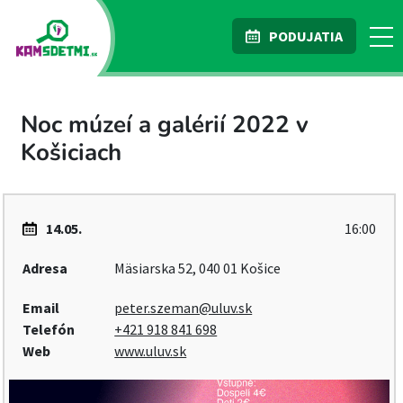
PODUJATIA
Noc múzeí a galérií 2022 v
Košiciach
14.05.
16:00
Adresa
Mäsiarska 52, 040 01 Košice
Email
peter.szeman@uluv.sk
Telefón
+421 918 841 698
Web
www.uluv.sk