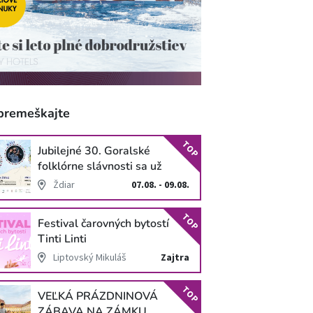
premeškajte
TOP
Jubilejné 30. Goralské
folklórne slávnosti sa už
blížia
Ždiar
07.08. - 09.08.
TOP
Festival čarovných bytostí
Tinti Linti
Liptovský Mikuláš
Zajtra
TOP
VEĽKÁ PRÁZDNINOVÁ
ZÁBAVA NA ZÁMKU