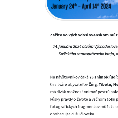
Zažite vo Východoslovenskom múzeu
januára 2024 otvára Východoslove
Košického samosprávneho kraja, d
Na návštevníkov čaká
75 snímok ľudí z
Cez tváre obyvateľov
Číny, Tibetu, Ne
má divák možnosť vnímať pestrú palet
kúsky pravdy o živote a večnom toku
fotografických fragmentov môžete odh
obohacujte dušu človeka.