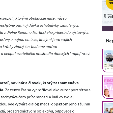
 expozícií, ktorými obohacuje naše múzeu
pochybne patrí aj dávka ochutnávky vzdialených
ela z dielne Romana Martinského prinesú do výstavných
mosféry a najmä emócie, ktorými je vo svojich
Ne
 na krátky zimný čas budeme mať vo
a neopakovateľného prostredia ďalekých krajín,“
vraví
vateľ, novinár a človek, ktorý zaznamenáva
ia.
Za tento čas sa vyprofiloval ako autor portrétov a
 zachytáva čaro prítomnosti a ľudí vo svojej
eďou, kde vytvára dialóg medzi objektom jeho záujmu
adá, prostredníctvom objektívu, odpovede o