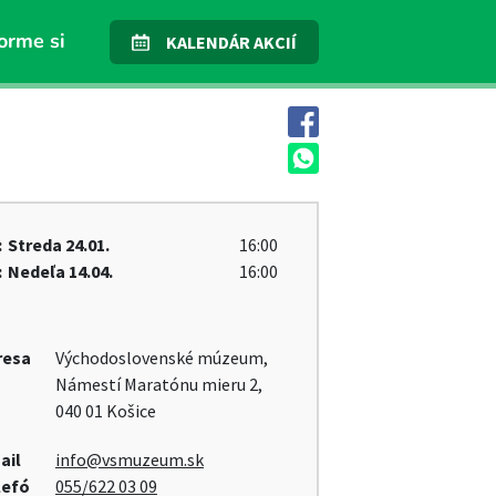
orme si
KALENDÁR AKCIÍ
:
Streda
24.01.
16:00
:
Nedeľa
14.04.
16:00
resa
Východoslovenské múzeum,
Námestí Maratónu mieru 2,
040 01 Košice
ail
info@vsmuzeum.sk
lefó
055/622 03 09