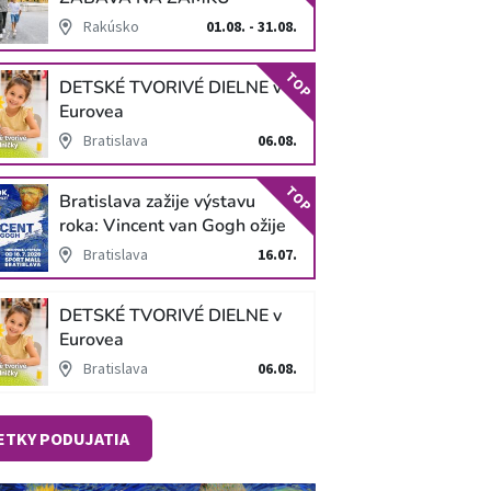
SCHLOSS HOF
Rakúsko
01.08. - 31.08.
TOP
DETSKÉ TVORIVÉ DIELNE v
Eurovea
Bratislava
06.08.
TOP
Bratislava zažije výstavu
roka: Vincent van Gogh ožije
v unikátnej imerzívnej šou!
Bratislava
16.07.
DETSKÉ TVORIVÉ DIELNE v
Eurovea
Bratislava
06.08.
ETKY PODUJATIA