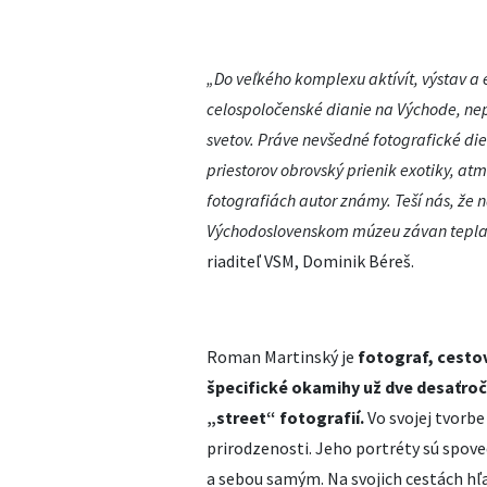
„Do veľkého komplexu aktívít, výstav a
celospoločenské dianie na Východe, ne
svetov. Práve nevšedné fotografické di
priestorov obrovský prienik exotiky, at
fotografiách autor známy. Teší nás, že
Východoslovenskom múzeu závan tepla 
riaditeľ VSM, Dominik Béreš.
Roman Martinský je
fotograf, cesto
špecifické okamihy už dve desaťroč
„street“ fotografií.
Vo svojej tvorbe
prirodzenosti. Jeho portréty sú spov
a sebou samým. Na svojich cestách hľ