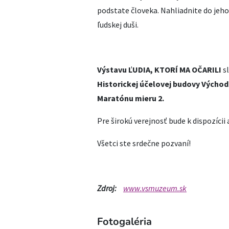
podstate človeka. Nahliadnite do jeh
ľudskej duši.
Výstavu ĽUDIA, KTORÍ MA OČARILI
s
Historickej účelovej budovy Výcho
Maratónu mieru 2.
Pre širokú verejnosť bude k dispozícii a
Všetci ste srdečne pozvaní!
Zdroj:
www.vsmuzeum.sk
Fotogaléria