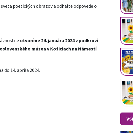
o sveta poetických obrazov a odhaľte odpovede o
lávnostne
otvoríme 24. januára 2024 v podkroví
doslovenského múzea v Košiciach na Námestí
ž do 14. apríla 2024.
VŠ