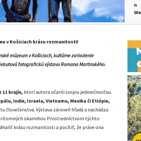
n
We
 v Košiciach krásu rozmanitosti!
nské múzeum v Košiciach, kultúrne zariadenie
ebutovú fotografickú výstavu Romana Martinského.
 11 krajín,
ktorí autora očarili svojou jedinečnosťou.
pálu, Indie, Izraela, Vietnamu, Mexika či Etiópie,
u človečenstva. Výstava zároveň hľadá a nachádza
 prítomných okamihov. Prostredníctvom týchto
aliť krásu rozmanitosti a pocítiť, že práve ona