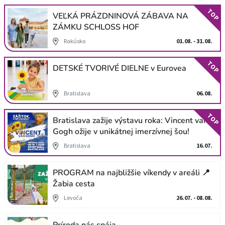
TOP
VEĽKÁ PRÁZDNINOVÁ ZÁBAVA NA
ZÁMKU SCHLOSS HOF
Rakúsko
01.08. - 31.08.
TOP
DETSKÉ TVORIVÉ DIELNE v Eurovea
Bratislava
06.08.
TOP
Bratislava zažije výstavu roka: Vincent van
Gogh ožije v unikátnej imerzívnej šou!
Bratislava
16.07.
PROGRAM na najbližšie víkendy v areáli 📍
Žabia cesta
Levoča
26.07. - 08.08.