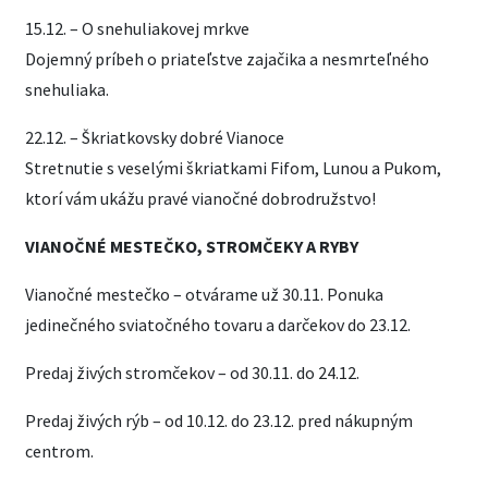
15.12. – O snehuliakovej mrkve
Dojemný príbeh o priateľstve zajačika a nesmrteľného
snehuliaka.
22.12. – Škriatkovsky dobré Vianoce
Stretnutie s veselými škriatkami Fifom, Lunou a Pukom,
ktorí vám ukážu pravé vianočné dobrodružstvo!
VIANOČNÉ MESTEČKO, STROMČEKY A RYBY
Vianočné mestečko – otvárame už 30.11. Ponuka
jedinečného sviatočného tovaru a darčekov do 23.12.
Predaj živých stromčekov – od 30.11. do 24.12.
Predaj živých rýb – od 10.12. do 23.12. pred nákupným
centrom.