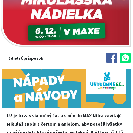
Zdieľať príspevok:
Už je tu zas vianočný čas a s ním do MAX Nitra zavítajú
Mikuláš spolu s čertom a anjelom, aby potešili všetky
odvážne deti, ktoré sa čerta nezľaknú. Príďte si užiť tú