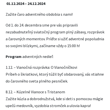
01.12.2024 – 24.12.2024
Zažite čaro adventného obdobia s nami!
Od 1. do 24. decembra sme pre vás pripravili
nezabudnuteľný sviatočný program plný zábavy, rozprávok
a čarovných momentov. Príďte si užiť adventné popoludnia
so svojimi blízkymi, začíname vždy o 15:00 h!
Program
adventných nedieľ:
1.12. – Vianočná rozprávka: O Vianočníčkovi
Príbeh o škriatkovi, ktorý túžil byť obdarovaný, vás vtiahne
do čarovného sveta plného pesničiek.
8.12. – Kúzelné Vianoce s Tristanom
Zažite kúzla a dobrodružstvá, kde si deti s pomocou mágie
upečú medovník, vyzdobia stromček a ulovia kapra!