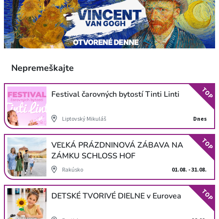
Nepremeškajte
TOP
Festival čarovných bytostí Tinti Linti
Liptovský Mikuláš
Dnes
TOP
VEĽKÁ PRÁZDNINOVÁ ZÁBAVA NA
ZÁMKU SCHLOSS HOF
Rakúsko
01.08. - 31.08.
TOP
DETSKÉ TVORIVÉ DIELNE v Eurovea