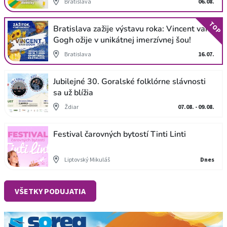
Bratislava
06.08.
TOP
Bratislava zažije výstavu roka: Vincent van
Gogh ožije v unikátnej imerzívnej šou!
Bratislava
16.07.
Jubilejné 30. Goralské folklórne slávnosti
sa už blížia
Ždiar
07.08. - 09.08.
Festival čarovných bytostí Tinti Linti
Liptovský Mikuláš
Dnes
VŠETKY PODUJATIA