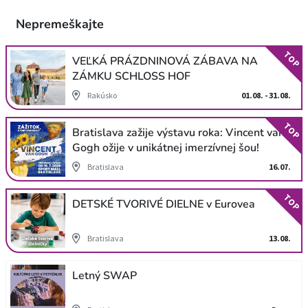
Nepremeškajte
TOP
VEĽKÁ PRÁZDNINOVÁ ZÁBAVA NA
ZÁMKU SCHLOSS HOF
Rakúsko
01.08. - 31.08.
TOP
Bratislava zažije výstavu roka: Vincent van
Gogh ožije v unikátnej imerzívnej šou!
Bratislava
16.07.
TOP
DETSKÉ TVORIVÉ DIELNE v Eurovea
Bratislava
13.08.
Letný SWAP