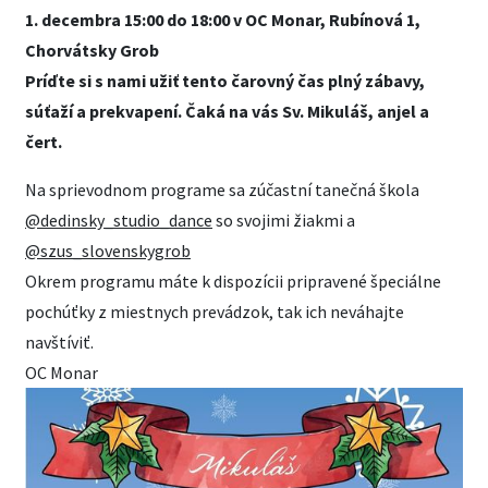
1. decembra 15:00 do 18:00 v OC Monar, Rubínová 1,
Chorvátsky Grob
Príďte si s nami užiť tento čarovný čas plný zábavy,
súťaží a prekvapení. Čaká na vás Sv. Mikuláš, anjel a
čert.
Na sprievodnom programe sa zúčastní tanečná škola
@dedinsky_studio_dance
so svojimi žiakmi a
@szus_slovenskygrob
Okrem programu máte k dispozícii pripravené špeciálne
pochúťky z miestnych prevádzok, tak ich neváhajte
navštíviť.
OC Monar