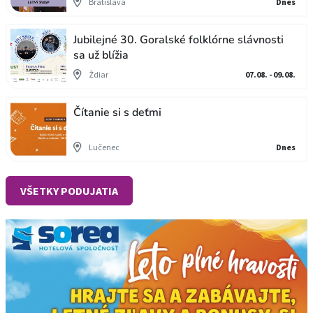
Bratislava
Dnes
Jubilejné 30. Goralské folklórne slávnosti
sa už blížia
Ždiar
07.08. - 09.08.
Čítanie si s deťmi
Lučenec
Dnes
VŠETKY PODUJATIA