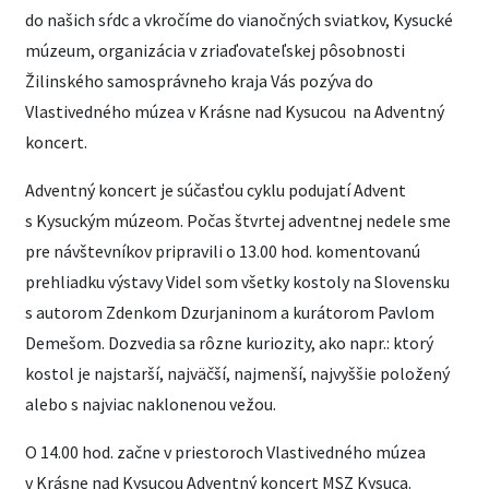
do našich sŕdc a vkročíme do vianočných sviatkov, Kysucké
múzeum, organizácia v zriaďovateľskej pôsobnosti
Žilinského samosprávneho kraja Vás pozýva do
Vlastivedného múzea v Krásne nad Kysucou na Adventný
koncert.
Adventný koncert je súčasťou cyklu podujatí Advent
s Kysuckým múzeom. Počas štvrtej adventnej nedele sme
pre návštevníkov pripravili o 13.00 hod. komentovanú
prehliadku výstavy Videl som všetky kostoly na Slovensku
s autorom Zdenkom Dzurjaninom a kurátorom Pavlom
Demešom. Dozvedia sa rôzne kuriozity, ako napr.: ktorý
kostol je najstarší, najväčší, najmenší, najvyššie položený
alebo s najviac naklonenou vežou.
O 14.00 hod. začne v priestoroch Vlastivedného múzea
v Krásne nad Kysucou Adventný koncert MSZ Kysuca.