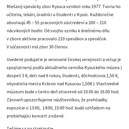
Miešaný spevácky zbor Kysuca vznikol roku 1977. Tvoria ho
učitelia, lekári, úradníci a študenti z Kysúc. Každoročne
absolvujú 45 – 55 pracovných sústredení a 200 – 210
nácvikových hodín. Od svojho vzniku k dnešnému dňu
v zbore aktívne pracovalo 210 spevákov a speváčok.
V súčasnosti má zbor 30 členov.
Uvedené podujatie je
venované širokej verejnosti a vstup je
spoplatnený podľa aktuálneho cenníka Kysuckého múzea (
dospelí 3 €, deti nad 6 rokov, študenti, dôchodcovia 1,50 €,
obyvatelia mesta Krásno nad Kysucou 1,50€ ). Vlastivedné
múzeum bude v tento deň otvorené od 10.00 do 16.00 hod.
Zároveň upozorňujeme návštevníkov, že prehliadky
expozície o 13:00, 14:00, 15:00 hod. budú vzhľadom na
prebiehajúci koncert zrušené.
Tešíme sa na stretnutie.