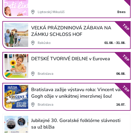
Liptovský Mikuláš
Dnes
TOP
VEĽKÁ PRÁZDNINOVÁ ZÁBAVA NA
ZÁMKU SCHLOSS HOF
Rakúsko
01.08. - 31.08.
TOP
DETSKÉ TVORIVÉ DIELNE v Eurovea
Bratislava
06.08.
TOP
Bratislava zažije výstavu roka: Vincent van
Gogh ožije v unikátnej imerzívnej šou!
Bratislava
16.07.
Jubilejné 30. Goralské folklórne slávnosti
sa už blížia