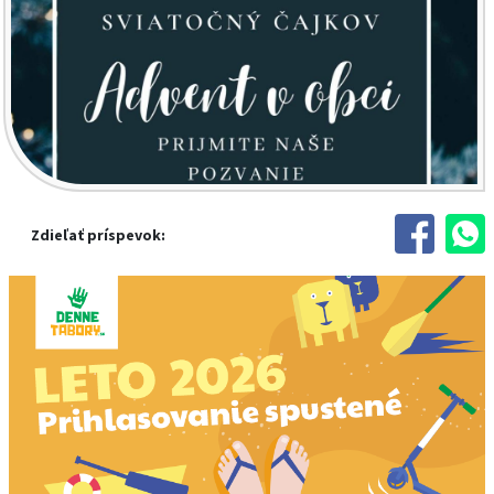
Zdieľať príspevok: