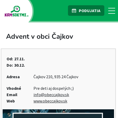
PODUJATIA
Advent v obci Čajkov
Od:
27.11.
Do:
30.12.
Adresa
Čajkov 210, 935 24 Čajkov
Vhodné
Pre deti aj dospelých ;)
Email
info@obeccajkov.sk
Web
www.obeccajkov.sk