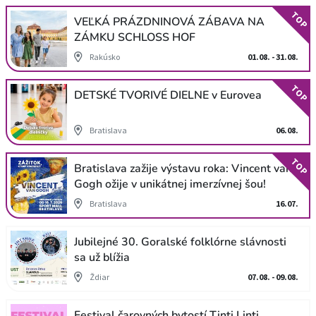
TOP
VEĽKÁ PRÁZDNINOVÁ ZÁBAVA NA
ZÁMKU SCHLOSS HOF
Rakúsko
01.08. - 31.08.
TOP
DETSKÉ TVORIVÉ DIELNE v Eurovea
Bratislava
06.08.
TOP
Bratislava zažije výstavu roka: Vincent van
Gogh ožije v unikátnej imerzívnej šou!
Bratislava
16.07.
Jubilejné 30. Goralské folklórne slávnosti
sa už blížia
Ždiar
07.08. - 09.08.
Festival čarovných bytostí Tinti Linti