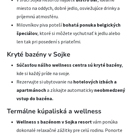
miesto na oddych, dobré jedlo, osviežujúce drinky a
príjemnú atmosféru.
Milovníkov piva poteší
bohatá ponuka belgických
špeciálov
, ktoré si môžete vychutnať k jedlu alebo
len tak pri posedení s priateľmi.
Kryté bazény v Sojke
Súčasťou nášho wellness centra sú kryté bazény
,
kde si každý príde na svoje.
Rezervujte si ubytovanie na
hotelových izbách a
apartmánoch
a získajte automaticky
neobmedzený
vstup do bazéna.
Termálne kúpaliská a wellness
Wellness s bazénom v Sojka resort
vám ponúka
dokonalé relaxačné zážitky pre celú rodinu. Ponorte