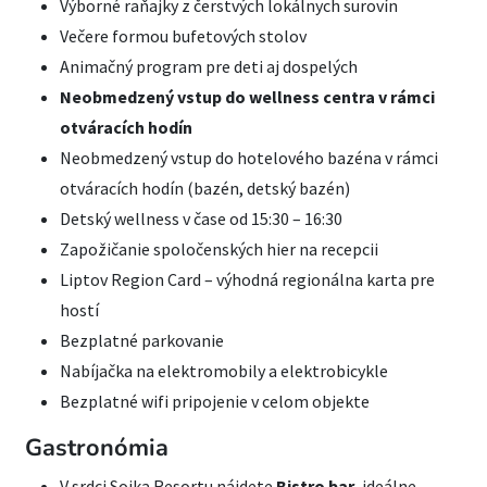
Výborné raňajky z čerstvých lokálnych surovín
Večere formou bufetových stolov
Animačný program pre deti aj dospelých
Neobmedzený vstup do wellness centra v rámci
otváracích hodín
Neobmedzený vstup do hotelového bazéna v rámci
otváracích hodín (bazén, detský bazén)
Detský wellness v čase od 15:30 – 16:30
Zapožičanie spoločenských hier na recepcii
Liptov Region Card – výhodná regionálna karta pre
hostí
Bezplatné parkovanie
Nabíjačka na elektromobily a elektrobicykle
Bezplatné wifi pripojenie v celom objekte
Gastronómia
V srdci Sojka Resortu nájdete
Bistro bar
, ideálne