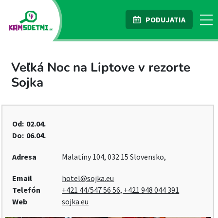
PODUJATIA
Veľká Noc na Liptove v rezorte
Sojka
Od:
02.04.
Do:
06.04.
Adresa
Malatíny 104, 032 15 Slovensko,
Email
hotel@sojka.eu
Telefón
+421 44/547 56 56, +421 948 044 391
Web
sojka.eu