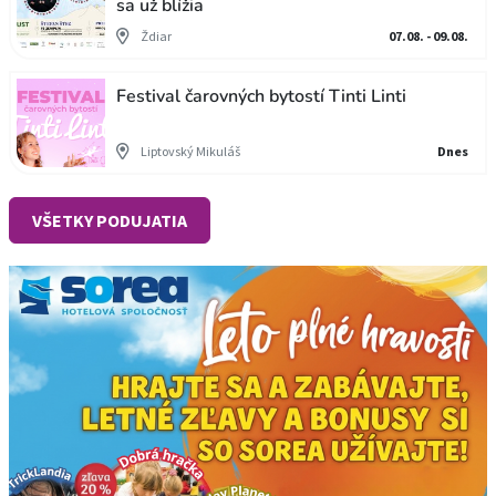
sa už blížia
Ždiar
07.08. - 09.08.
Festival čarovných bytostí Tinti Linti
Liptovský Mikuláš
Dnes
VŠETKY PODUJATIA