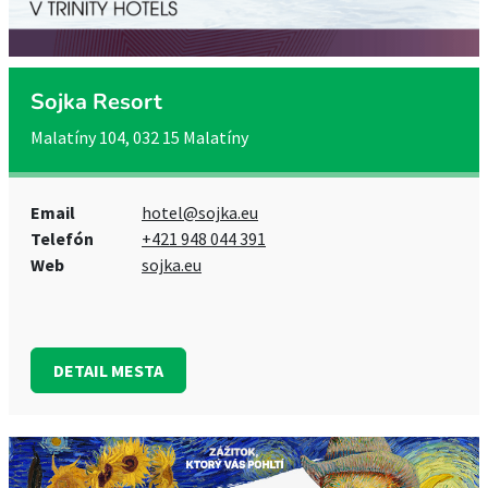
Sojka Resort
Malatíny 104, 032 15 Malatíny
Email
hotel@sojka.eu
Telefón
+421 948 044 391
Web
sojka.eu
DETAIL MESTA