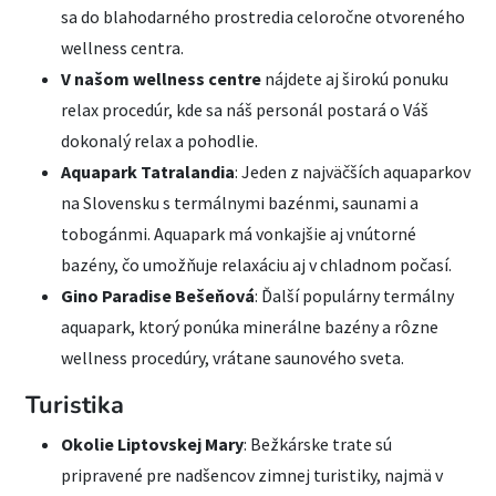
sa do blahodarného prostredia celoročne otvoreného
wellness centra.
V našom wellness centre
nájdete aj širokú ponuku
relax procedúr, kde sa náš personál postará o Váš
dokonalý relax a pohodlie.
Aquapark Tatralandia
: Jeden z najväčších aquaparkov
na Slovensku s termálnymi bazénmi, saunami a
tobogánmi. Aquapark má vonkajšie aj vnútorné
bazény, čo umožňuje relaxáciu aj v chladnom počasí.
Gino Paradise Bešeňová
: Ďalší populárny termálny
aquapark, ktorý ponúka minerálne bazény a rôzne
wellness procedúry, vrátane saunového sveta.
Turistika
Okolie Liptovskej Mary
: Bežkárske trate sú
pripravené pre nadšencov zimnej turistiky, najmä v