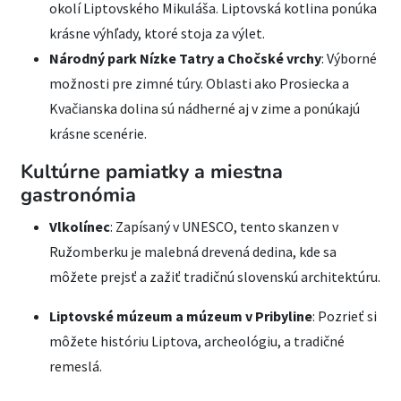
okolí Liptovského Mikuláša. Liptovská kotlina ponúka
krásne výhľady, ktoré stoja za výlet.
Národný park Nízke Tatry a Chočské vrchy
: Výborné
možnosti pre zimné túry. Oblasti ako Prosiecka a
Kvačianska dolina sú nádherné aj v zime a ponúkajú
krásne scenérie.
Kultúrne pamiatky a miestna
gastronómia
Vlkolínec
: Zapísaný v UNESCO, tento skanzen v
Ružomberku je malebná drevená dedina, kde sa
môžete prejsť a zažiť tradičnú slovenskú architektúru.
Liptovské múzeum a múzeum v Pribyline
: Pozrieť si
môžete históriu Liptova, archeológiu, a tradičné
remeslá.