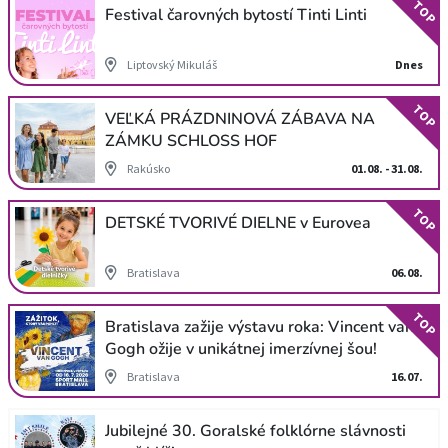
TOP
Festival čarovných bytostí Tinti Linti
Liptovský Mikuláš
Dnes
TOP
VEĽKÁ PRÁZDNINOVÁ ZÁBAVA NA
ZÁMKU SCHLOSS HOF
Rakúsko
01.08. - 31.08.
TOP
DETSKÉ TVORIVÉ DIELNE v Eurovea
Bratislava
06.08.
TOP
Bratislava zažije výstavu roka: Vincent van
Gogh ožije v unikátnej imerzívnej šou!
Bratislava
16.07.
Jubilejné 30. Goralské folklórne slávnosti