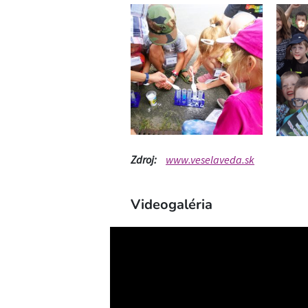
Zdroj:
www.veselaveda.sk
Videogaléria