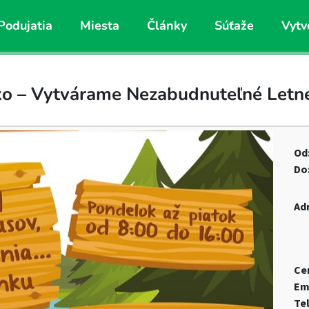
Podujatia
Miesta
Články
Súťaže
Vytv
o – Vytvárame Nezabudnuteľné Letné
Od
Do
Ad
Ce
Em
Te