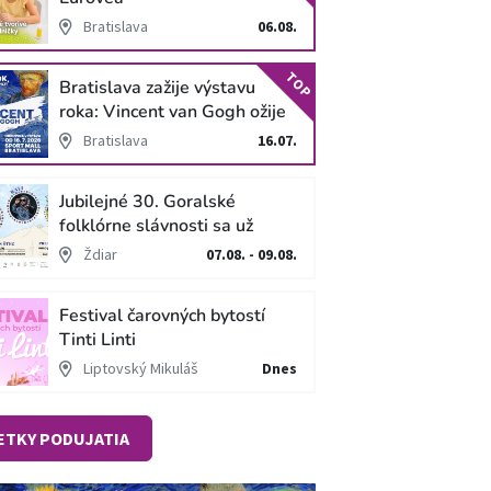
Bratislava
06.08.
TOP
Bratislava zažije výstavu
roka: Vincent van Gogh ožije
v unikátnej imerzívnej šou!
Bratislava
16.07.
Jubilejné 30. Goralské
folklórne slávnosti sa už
blížia
Ždiar
07.08. - 09.08.
Festival čarovných bytostí
Tinti Linti
Liptovský Mikuláš
Dnes
ETKY PODUJATIA