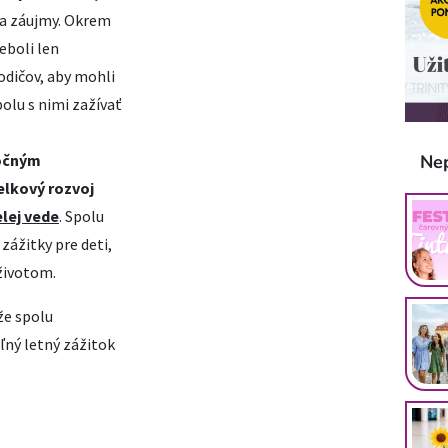
 a záujmy. Okrem
eboli len
rodičov, aby mohli
spolu s nimi zažívať
Ne
o
č
n
ý
m
elkov
ý
rozvoj
lej vede
. Spolu
ážitky pre deti,
životom.
že spolu
ný letný zážitok