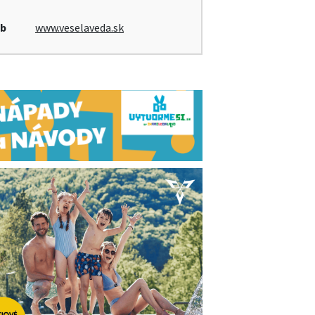
b
www.veselaveda.sk