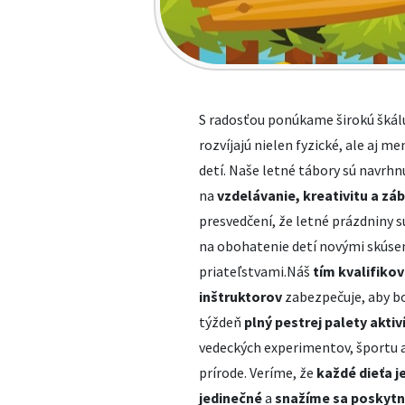
S radosťou ponúkame širokú škálu
rozvíjajú nielen fyzické, ale aj 
detí. Naše letné tábory sú navrh
na
vzdelávanie, kreativitu a zá
presvedčení, že letné prázdniny 
na obohatenie detí novými skúse
priateľstvami.Náš
tím kvalifiko
inštruktorov
zabezpečuje, aby b
týždeň
plný pestrej palety aktiv
vedeckých experimentov, športu 
prírode. Veríme, že
každé die
ť
a j
jedine
č
n
é
a
snažíme sa poskyt