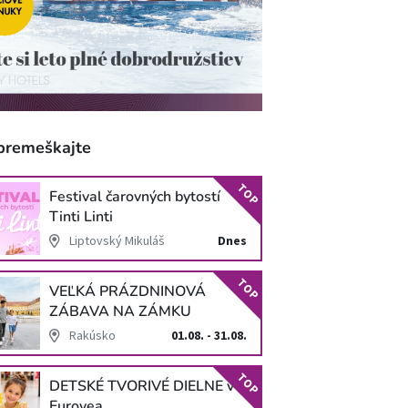
premeškajte
TOP
Festival čarovných bytostí
Tinti Linti
Liptovský Mikuláš
Dnes
TOP
VEĽKÁ PRÁZDNINOVÁ
ZÁBAVA NA ZÁMKU
SCHLOSS HOF
Rakúsko
01.08. - 31.08.
TOP
DETSKÉ TVORIVÉ DIELNE v
Eurovea