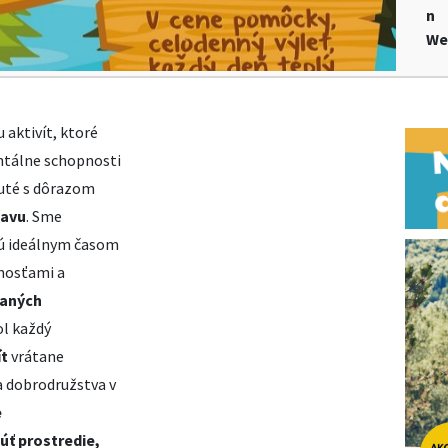
n
We
 aktivít, ktoré
mentálne schopnosti
nuté s dôrazom
bavu
. Sme
sú ideálnym časom
nosťami a
vaných
ol každý
ít
vrátane
a dobrodružstva v
e
nú
ť
prostredie,