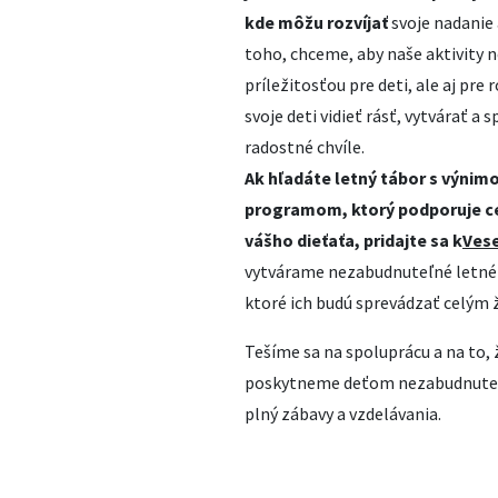
kde m
ôž
u rozv
í
ja
ť
svoje nadanie
toho, chceme, aby naše aktivity n
príležitosťou pre deti, ale aj pre 
svoje deti vidieť rásť, vytvárať a 
radostné chvíle.
Ak h
ľ
ad
á
te letn
ý
t
á
bor s v
ý
nim
programom, ktor
ý
podporuje c
v
áš
ho die
ť
a
ť
a, pridajte sa k
Vese
vytvárame nezabudnuteľné letné z
ktoré ich budú sprevádzať celým 
Tešíme sa na spoluprácu a na to, 
poskytneme deťom nezabudnuteľ
plný zábavy a vzdelávania.