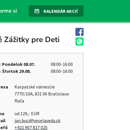
orme si
KALENDÁR AKCIÍ
 Zážitky pre Deti
:
Pondelok
08.07.
08:00-16:00
:
Štvrtok
29.08.
08:00-16:00
resa
Karpatské námestie
7770/10A, 831 06 Bratislava-
Rača
na
od 129,- EUR
ail
jan.buci@veselaveda.sk
lefó
+421 907 817 025