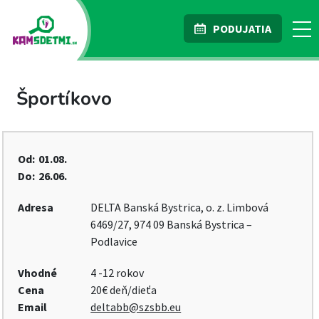
PODUJATIA
Športíkovo
Od:
01.08.
Do:
26.06.
Adresa
DELTA Banská Bystrica, o. z. Limbová
6469/27, 974 09 Banská Bystrica –
Podlavice
Vhodné
4 -12 rokov
Cena
20€ deň/dieťa
Email
deltabb@szsbb.eu