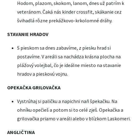
Hodom, plazom, skokom, lanom, dnes už patrím k
veteránom. Čaká nás kinder crossfit, skákanie cez
švihadlá rôzne prekážkovo-krkolomné dráhy.
STAVANIE HRADOV
S pieskom sa dnes zabavíme, z piesku hrad si
postavíme. V areáli sa nachádza krásna plocha na
plážový volejbal, čo je ideálne miesto na stavanie
hradov a pieskovú vojnu.
OPEKAČKA GRILOVAČKA
Vystrúhaj si paličku a napichni naň špekačku. Na
ohníku opečieš a potom si to celé zješ. Opekačka a
grilovačka priamo v areáli alebo v blízkom Laskomeri.
ANGLIČTINA