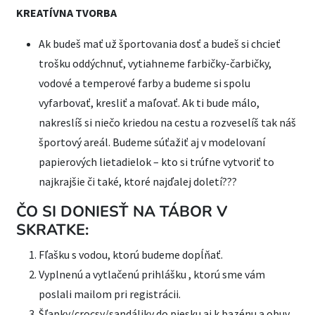
KREATÍVNA TVORBA
Ak budeš mať už športovania dosť a budeš si chcieť
trošku oddýchnuť, vytiahneme farbičky-čarbičky,
vodové a temperové farby a budeme si spolu
vyfarbovať, kresliť a maľovať. Ak ti bude málo,
nakreslíš si niečo kriedou na cestu a rozveselíš tak náš
športový areál. Budeme súťažiť aj v modelovaní
papierových lietadielok – kto si trúfne vytvoriť to
najkrajšie či také, ktoré najďalej doletí???
ČO SI DONIESŤ NA TÁBOR V
SKRATKE:
Fľašku s vodou, ktorú budeme dopĺňať.
Vyplnenú a vytlačenú prihlášku , ktorú sme vám
poslali mailom pri registrácii.
Šľapky/crocsy/sandáliky do piesku aj k bazénu a obuv