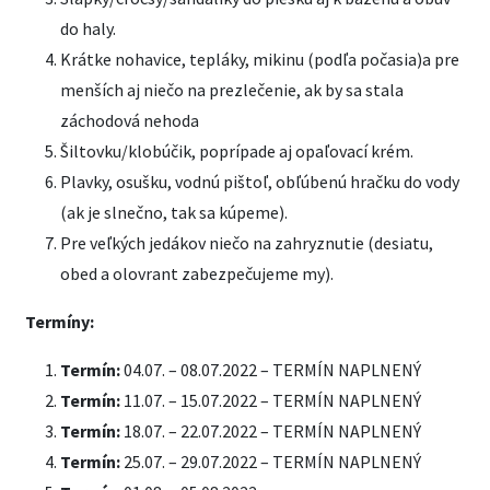
do haly.
Krátke nohavice, tepláky, mikinu (podľa počasia)a pre
menších aj niečo na prezlečenie, ak by sa stala
záchodová nehoda
Šiltovku/klobúčik, poprípade aj opaľovací krém.
Plavky, osušku, vodnú pištoľ, obľúbenú hračku do vody
(ak je slnečno, tak sa kúpeme).
Pre veľkých jedákov niečo na zahryznutie (desiatu,
obed a olovrant zabezpečujeme my).
Termíny:
Termín:
04.07. – 08.07.2022 –
TERMÍN NAPLNENÝ
Termín:
11.07. – 15.07.2022 –
TERMÍN NAPLNENÝ
Termín:
18.07. – 22.07.2022 –
TERMÍN NAPLNENÝ
Termín:
25.07. – 29.07.2022 –
TERMÍN NAPLNENÝ