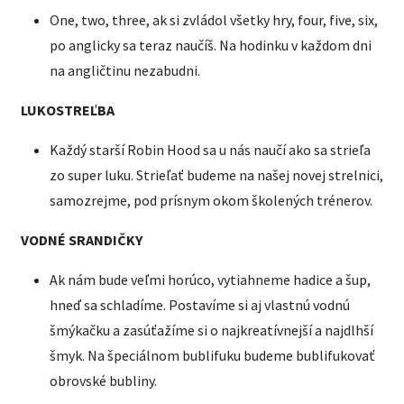
One, two, three, ak si zvládol všetky hry, four, five, six,
po anglicky sa teraz naučíš. Na hodinku v každom dni
na angličtinu nezabudni.
LUKOSTREĽBA
Každý starší Robin Hood sa u nás naučí ako sa strieľa
zo super luku. Strieľať budeme na našej novej strelnici,
samozrejme, pod prísnym okom školených trénerov.
VODNÉ SRANDIČKY
Ak nám bude veľmi horúco, vytiahneme hadice a šup,
hneď sa schladíme. Postavíme si aj vlastnú vodnú
šmýkačku a zasúťažíme si o najkreatívnejší a najdlhší
šmyk. Na špeciálnom bublifuku budeme bublifukovať
obrovské bubliny.