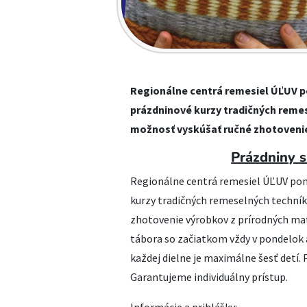
Regionálne centrá remesiel ÚĽUV po
prázdninové kurzy tradičných remese
možnosť vyskúšať ručné zhotovenie
Prázdniny 
Regionálne centrá remesiel ÚĽUV ponú
kurzy tradičných remeselných techník 
zhotovenie výrobkov z prírodných ma
tábora so začiatkom vždy v pondelok a
každej dielne je maximálne šesť detí.
Garantujeme individuálny prístup.