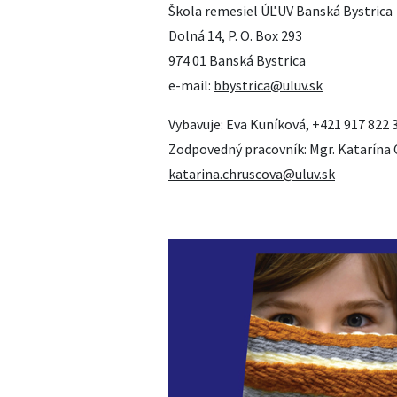
Škola remesiel ÚĽUV Banská Bystrica
Dolná 14, P. O. Box 293
974 01 Banská Bystrica
e-mail:
bbystrica@uluv.sk
Vybavuje: Eva Kuníková, +421 917 822 
Zodpovedný pracovník: Mgr. Katarína 
katarina.chruscova@uluv.sk