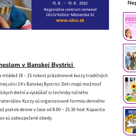
Ne
meslom v Banskej Bystrici
 mládež (8 – 15 rokov) prázdninové kurzy tradičných
nej ulici 14 v Banskej Bystrici. Deti majú možnosť
íckych dielní a vyskúšať si techniky ručného
materiálov. Kurzy sú organizované formou denného
ž piatok denne v čase od 8.00 – 15.30 hod. Kapacita
íkov sú zabezpečené obedy.