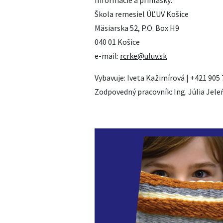
Informácie a prihlášky:
Škola remesiel ÚĽUV Košice
Mäsiarska 52, P.O. Box H9
040 01 Košice
e-mail:
rcrke@uluv.sk
Vybavuje: Iveta Kažimírová | +421 905
Zodpovedný pracovník: Ing. Júlia Jele