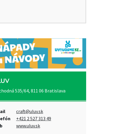
ĽUV
hodná 535/64, 811 06 Bratislava
ail
craft@uluv.sk
lefón
+421 2 527 313 49
b
www.uluv.sk