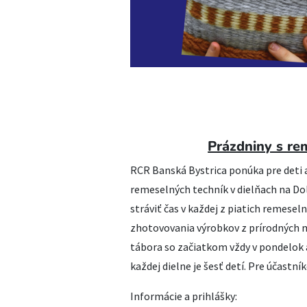
Prázdniny s re
RCR Banská Bystrica ponúka pre deti a
remeselných techník v dielňach na Dol
stráviť čas v každej z piatich remeseln
zhotovovania výrobkov z prírodných 
tábora so začiatkom vždy v pondelok a
každej dielne je šesť detí. Pre účastn
Informácie a prihlášky: