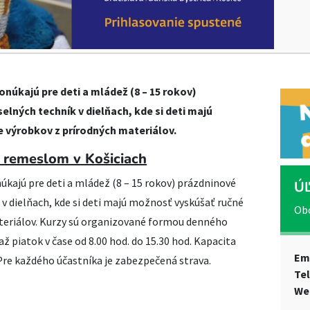
núkajú pre deti a mládež (8 – 15 rokov)
lných techník v dielňach, kde si deti majú
 výrobkov z prírodných materiálov.
s remeslom v Košiciach
kajú pre deti a mládež (8 – 15 rokov) prázdninové
Ú
v dielňach, kde si deti majú možnosť vyskúšať ručné
Obc
teriálov. Kurzy sú organizované formou denného
ž piatok v čase od 8.00 hod. do 15.30 hod. Kapacita
Em
 Pre každého účastníka je zabezpečená strava.
Te
We