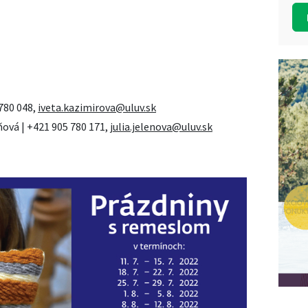
 780 048,
iveta.kazimirova@uluv.sk
ňová | +421 905 780 171,
julia.jelenova@uluv.sk