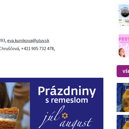
393,
eva.kunikova@uluv.sk
Chruščová, +421 905 732 478,
VŠ