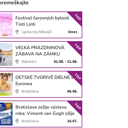
premeškajte
TOP
Festival čarovných bytostí
Tinti Linti
Liptovský Mikuláš
Dnes
TOP
VEĽKÁ PRÁZDNINOVÁ
ZÁBAVA NA ZÁMKU
SCHLOSS HOF
Rakúsko
01.08. - 31.08.
TOP
DETSKÉ TVORIVÉ DIELNE v
Eurovea
Bratislava
06.08.
TOP
Bratislava zažije výstavu
roka: Vincent van Gogh ožije
v unikátnej imerzívnej šou!
Bratislava
16.07.