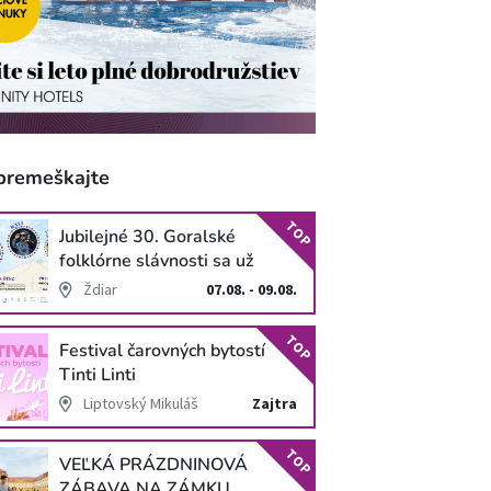
premeškajte
TOP
Jubilejné 30. Goralské
folklórne slávnosti sa už
blížia
Ždiar
07.08. - 09.08.
TOP
Festival čarovných bytostí
Tinti Linti
Liptovský Mikuláš
Zajtra
TOP
VEĽKÁ PRÁZDNINOVÁ
ZÁBAVA NA ZÁMKU