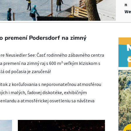
n
We
o premení Podersdorf na zimný
zere Neusiedler See: Časť rodinného zábavného centra
 premení na zimný raj s 600 m² veľkým klziskom s
á od počasia je zaručená!
itok z korčuľovania s neporovnateľnou atmosférou
kých i malých, ľadovej diskotéke, exhibičným
enlandu a atmosférickej osvetleniu sa návšteva