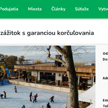
Podujatia
Miesta
Články
Súťaže
Vytv
zážitok s garanciou korčuľovania
Od
Do
Ad
Em
Te