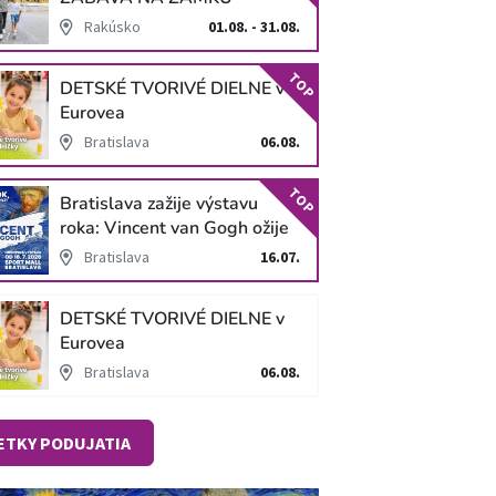
SCHLOSS HOF
Rakúsko
01.08. - 31.08.
TOP
DETSKÉ TVORIVÉ DIELNE v
Eurovea
Bratislava
06.08.
TOP
Bratislava zažije výstavu
roka: Vincent van Gogh ožije
v unikátnej imerzívnej šou!
Bratislava
16.07.
DETSKÉ TVORIVÉ DIELNE v
Eurovea
Bratislava
06.08.
ETKY PODUJATIA