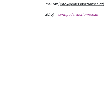
mailom
(info@podersdorfamsee.at
).
Zdroj:
www.podersdorfamsee.at