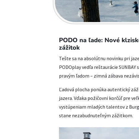
PODO na ľade: Nové klzisk
zážitok
Tešte sa na absolútnu novinku pri ja
PODOplay vedľa reštaurácie SUNBAY sa
pravým ľadom – zimná zábava nezávisl
Ľadová plocha ponúka autentický záž
jazera. Vďaka požičovni korčúľ pre veľ
vystúpeniam mladých talentov z Burg
stane nezabudnuteľným zážitkom.