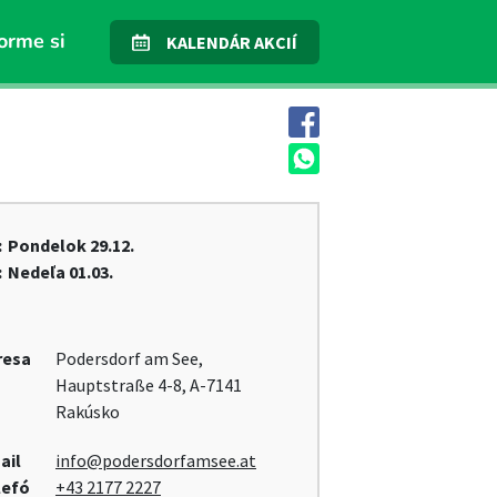
orme si
KALENDÁR AKCIÍ
:
Pondelok
29.12.
:
Nedeľa
01.03.
resa
Podersdorf am See,
Hauptstraße 4-8, A-7141
Rakúsko
ail
info@podersdorfamsee.at
lefó
+43 2177 2227