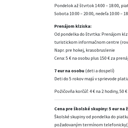
Pondelok až štvrtok 14:00 – 18:00, pia
Sobota 10:00 – 20:00, nedeľa 10:00 – 18
Prenájom klziska:
Od pondelka do štvrtka: Prenájom klzi
turistickom informačnom centre (rov
Napr. pre hokej, krasobruslenie
Cena: 5 € na osobu plus 150 € za pren
7 eur na osobu
(deti a dospelí)
Deti do 5 rokov majú v sprievode plat
Požičovňa korčúľ: 4 € na 2 hodiny, 50 
Cena pre školské skupiny: 5 eur na 
Školské skupiny od pondelka do piatka
požadovaným termínom telefonicky