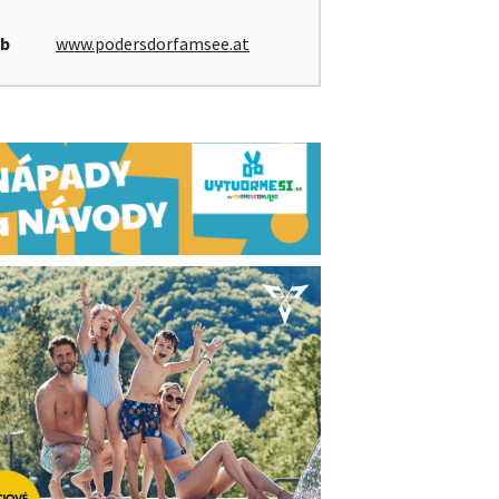
b
www.podersdorfamsee.at