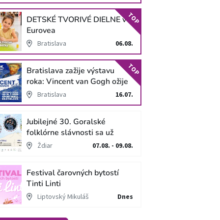
TOP
DETSKÉ TVORIVÉ DIELNE v
Eurovea
Bratislava
06.08.
TOP
Bratislava zažije výstavu
roka: Vincent van Gogh ožije
v unikátnej imerzívnej šou!
Bratislava
16.07.
Jubilejné 30. Goralské
folklórne slávnosti sa už
blížia
Ždiar
07.08. - 09.08.
Festival čarovných bytostí
Tinti Linti
Liptovský Mikuláš
Dnes