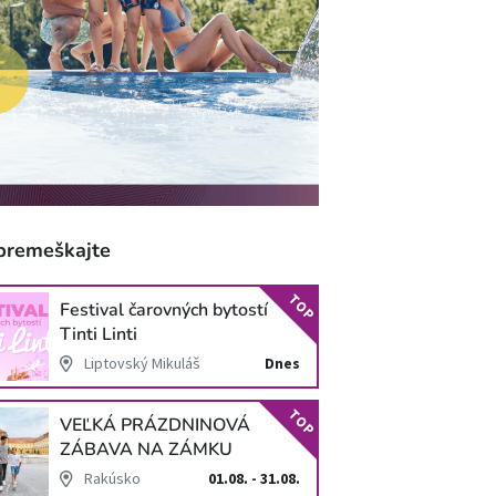
premeškajte
TOP
Festival čarovných bytostí
Tinti Linti
Liptovský Mikuláš
Dnes
TOP
VEĽKÁ PRÁZDNINOVÁ
ZÁBAVA NA ZÁMKU
SCHLOSS HOF
Rakúsko
01.08. - 31.08.