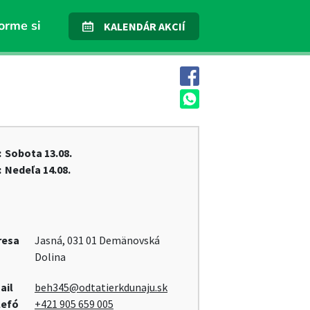
orme si
KALENDÁR AKCIÍ
:
Sobota
13.08.
:
Nedeľa
14.08.
resa
Jasná, 031 01 Demänovská
Dolina
ail
beh345@odtatierkdunaju.sk
lefó
+421 905 659 005