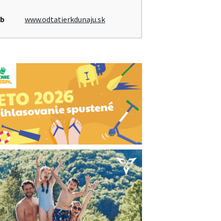
b
www.odtatierkdunaju.sk