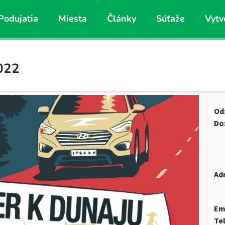
Podujatia
Miesta
Články
Súťaže
Vytv
2022
Od
Do
Ad
Em
Te