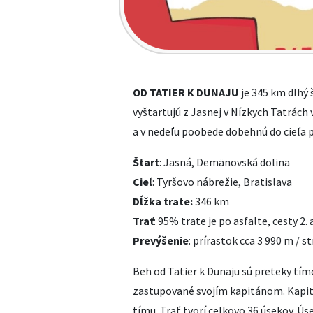
OD TATIER K DUNAJU
je 345 km dlhý 
vyštartujú z Jasnej v Nízkych Tatrác
a v nedeľu poobede dobehnú do cieľa p
Štart
: Jasná, Demänovská dolina
Cieľ
: Tyršovo nábrežie, Bratislava
Dĺžka trate:
346 km
Trať
: 95% trate je po asfalte, cesty 2. a
Prevýšenie
: prírastok cca 3 990 m / s
Beh od Tatier k Dunaju sú preteky tímo
zastupované svojím kapitánom. Kapit
tímu. Trať tvorí celkovo 36 úsekov. Ús