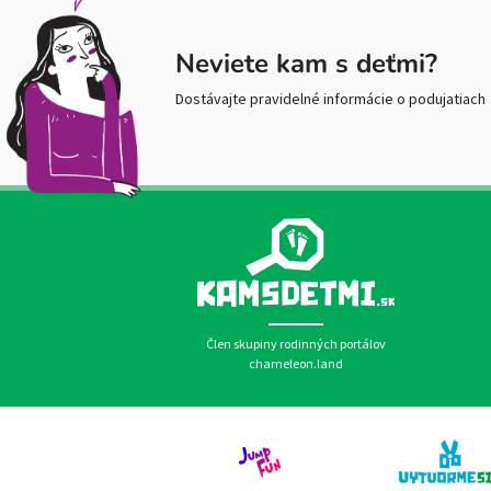
Neviete kam s deťmi?
Dostávajte pravidelné informácie o podujatiach
Člen skupiny rodinných portálov
chameleon.land