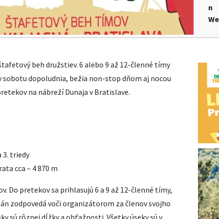
n
We
štafetový beh družstiev. 6 alebo 9 až 12-členné tímy
h v sobotu dopoludnia, bežia non-stop dňom aj nocou
retekov na nábreží Dunaja v Bratislave.
 3. triedy
trata cca – 4 870 m
v. Do pretekov sa prihlasujú 6 a 9 až 12-členné tímy,
án zodpovedá voči organizátorom za členov svojho
eky sú rôznej dĺžky a obťažnosti. Všetky úseky sú v