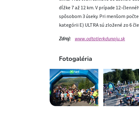
dĺžke 7 až 12 km. V prípade 12-členn
spôsobom 3 úseky. Pri menšom počte č
kategórii E) ULTRA sú zložené zo 6 čle
Zdroj:
www.odtatierkdunaju.sk
Fotogaléria